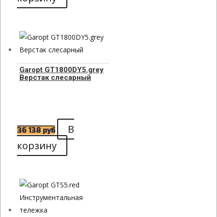
Garopt GT1800DY5.grey
Верстак слесарный
В
36 138
руб
корзину