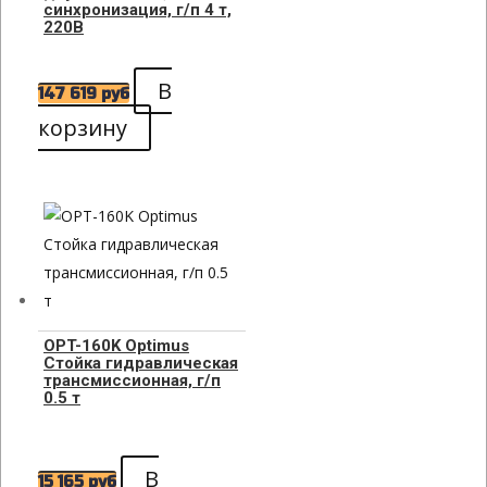
синхронизация, г/п 4 т,
220В
В
147 619
руб
корзину
OPT-160K Optimus
Стойка гидравлическая
трансмиссионная, г/п
0.5 т
В
15 165
руб