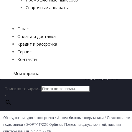
Сварочные аппараты
О нас
Оплата и доставка
Кредит и рассрочка
Сервис
Контакты
Моя корзина
✉ info@garage-pro.ru
Поиск по товарам...
×
Оборудование для автосервиса
/
Автомобильные подъемники
/
Двухстоечные
подъемники
/ S-OPT-4T/220 Optimus Подъемник двухстоечный, нижняя
синхронизация, г/п 4 т, 220В