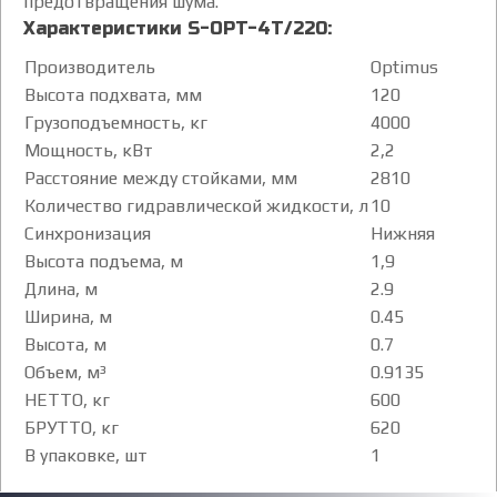
предотвращения шума.
Характеристики S-OPT-4T/220:
Производитель
Optimus
Высота подхвата, мм
120
Грузоподъемность, кг
4000
Мощность, кВт
2,2
Расстояние между стойками, мм
2810
Количество гидравлической жидкости, л
10
Синхронизация
Нижняя
Высота подъема, м
1,9
Длина, м
2.9
Ширина, м
0.45
Высота, м
0.7
Объем, м³
0.9135
НЕТТО, кг
600
БРУТТО, кг
620
В упаковке, шт
1