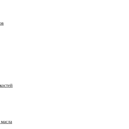
ов
костей
 масла