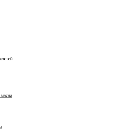
костей
 масла
и