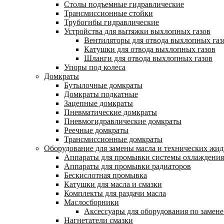
Столы подъемные гидравлические
Трансмиссионные стойки
Трубогибы гидравлические
Устройства для вытяжки выхлопных газов
Вентиляторы для отвода выхлопных газ
Катушки для отвода выхлопных газов
Шланги для отвода выхлопных газов
Упоры под колеса
Домкраты
Бутылочные домкраты
Домкраты подкатные
Зацепные домкраты
Пневматические домкраты
Пневмогидравлические домкраты
Реечные домкраты
Трансмиссионные домкраты
Оборудование для замены масла и технических жид
Аппараты для промывки системы охлаждения
Аппараты для промывки радиаторов
Бескислотная промывка
Катушки для масла и смазки
Комплекты для раздачи масла
Маслосборники
Аксессуары для оборудования по замене
Нагнетатели смазки