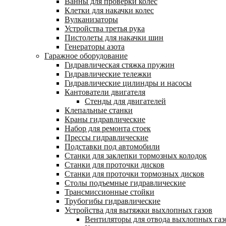
Ванны для проверки колес
Клетки для накачки колес
Вулканизаторы
Устройства третья рука
Пистолеты для накачки шин
Генераторы азота
Гаражное оборудование
Гидравлическая стяжка пружин
Гидравлические тележки
Гидравлические цилиндры и насосы
Кантователи двигателя
Стенды для двигателей
Клепальные станки
Краны гидравлические
Набор для ремонта стоек
Прессы гидравлические
Подставки под автомобили
Станки для заклепки тормозных колодок
Станки для проточки дисков
Станки для проточки тормозных дисков
Столы подъемные гидравлические
Трансмиссионные стойки
Трубогибы гидравлические
Устройства для вытяжки выхлопных газов
Вентиляторы для отвода выхлопных газ