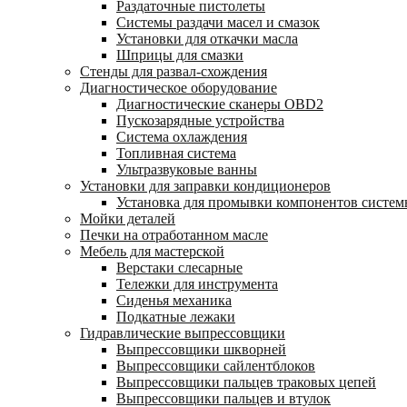
Раздаточные пистолеты
Системы раздачи масел и смазок
Установки для откачки масла
Шприцы для смазки
Стенды для развал-схождения
Диагностическое оборудование
Диагностические сканеры OBD2
Пускозарядные устройства
Система охлаждения
Топливная система
Ультразвуковые ванны
Установки для заправки кондиционеров
Установка для промывки компонентов систе
Мойки деталей
Печки на отработанном масле
Мебель для мастерской
Верстаки слесарные
Тележки для инструмента
Сиденья механика
Подкатные лежаки
Гидравлические выпрессовщики
Выпрессовщики шкворней
Выпрессовщики сайлентблоков
Выпрессовщики пальцев траковых цепей
Выпрессовщики пальцев и втулок