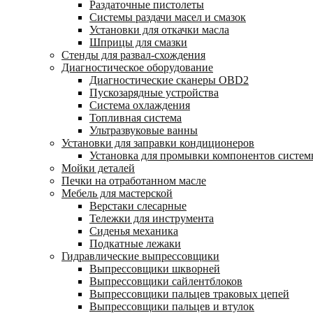
Раздаточные пистолеты
Системы раздачи масел и смазок
Установки для откачки масла
Шприцы для смазки
Стенды для развал-схождения
Диагностическое оборудование
Диагностические сканеры OBD2
Пускозарядные устройства
Система охлаждения
Топливная система
Ультразвуковые ванны
Установки для заправки кондиционеров
Установка для промывки компонентов систе
Мойки деталей
Печки на отработанном масле
Мебель для мастерской
Верстаки слесарные
Тележки для инструмента
Сиденья механика
Подкатные лежаки
Гидравлические выпрессовщики
Выпрессовщики шкворней
Выпрессовщики сайлентблоков
Выпрессовщики пальцев траковых цепей
Выпрессовщики пальцев и втулок