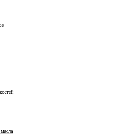
ов
костей
 масла