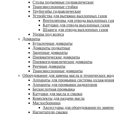
Столы подъемные гидравлические
Трансмиссионные стойки
Трубогибы гидравлические
Устройства для вытяжки выхлопных газов
Вентиляторы для отвода выхлопных газ
Катушки для отвода выхлопных газов
Шланги для отвода выхлопных газов
Упоры под колеса
Домкраты
Бутылочные домкраты
Домкраты подкатные
Зацепные домкраты
Пневматические домкраты
Пневмогидравлические домкраты
Реечные домкраты
Трансмиссионные домкраты
Оборудование для замены масла и технических жид
Аппараты для промывки системы охлаждения
Аппараты для промывки радиаторов
Бескислотная промывка
Катушки для масла и смазки
Комплекты для раздачи масла
Маслосборники
Аксессуары для оборудования по замене
Нагнетатели смазки