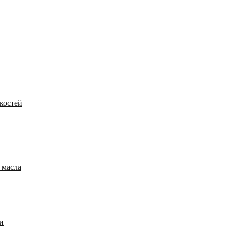
костей
 масла
и