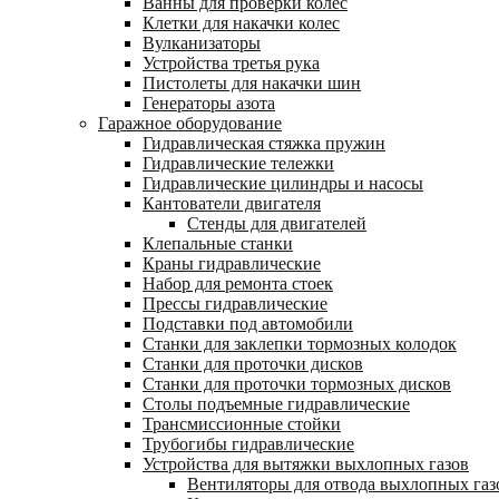
Ванны для проверки колес
Клетки для накачки колес
Вулканизаторы
Устройства третья рука
Пистолеты для накачки шин
Генераторы азота
Гаражное оборудование
Гидравлическая стяжка пружин
Гидравлические тележки
Гидравлические цилиндры и насосы
Кантователи двигателя
Стенды для двигателей
Клепальные станки
Краны гидравлические
Набор для ремонта стоек
Прессы гидравлические
Подставки под автомобили
Станки для заклепки тормозных колодок
Станки для проточки дисков
Станки для проточки тормозных дисков
Столы подъемные гидравлические
Трансмиссионные стойки
Трубогибы гидравлические
Устройства для вытяжки выхлопных газов
Вентиляторы для отвода выхлопных газ