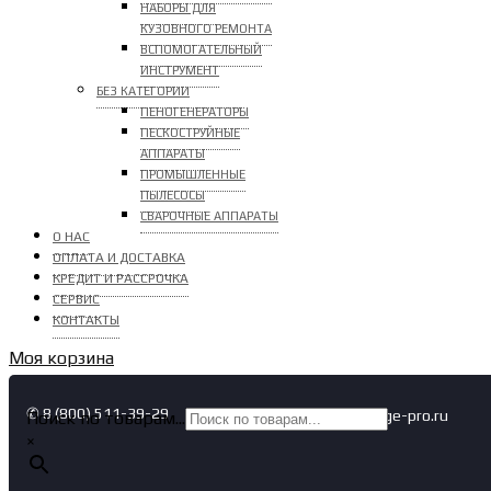
НАБОРЫ ДЛЯ
КУЗОВНОГО РЕМОНТА
ВСПОМОГАТЕЛЬНЫЙ
ИНСТРУМЕНТ
БЕЗ КАТЕГОРИИ
ПЕНОГЕНЕРАТОРЫ
ПЕСКОСТРУЙНЫЕ
АППАРАТЫ
ПРОМЫШЛЕННЫЕ
ПЫЛЕСОСЫ
СВАРОЧНЫЕ АППАРАТЫ
О НАС
ОПЛАТА И ДОСТАВКА
КРЕДИТ И РАССРОЧКА
СЕРВИС
КОНТАКТЫ
Моя корзина
✆ 8 (800) 511-39-29
✉ info@garage-pro.ru
Поиск по товарам...
×