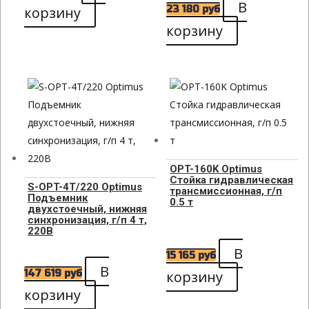
В
корзину
23 180
руб
корзину
OPT-160K Optimus
Стойка гидравлическая
S-OPT-4T/220 Optimus
трансмиссионная, г/п
Подъемник
0.5 т
двухстоечный, нижняя
синхронизация, г/п 4 т,
220В
В
15 165
руб
В
147 619
руб
корзину
корзину