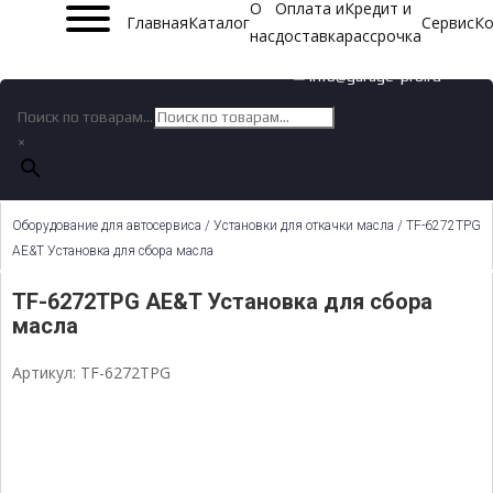
О
Оплата и
Кредит и
Главная
Каталог
Сервис
Ко
нас
доставка
рассрочка
✉ info@garage-pro.ru
Поиск по товарам...
×
Оборудование для автосервиса
/
Установки для откачки масла
/ TF-6272TPG
AE&T Установка для сбора масла
TF-6272TPG AE&T Установка для сбора
масла
Артикул: TF-6272TPG