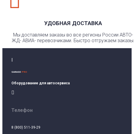

УДОБНАЯ ДОСТАВКА
Мы доставляем заказы во все регионы России АВТО-
ЖД- АВИА- перевозчиками. Быстро отгружаем заказы
I
GARAGE
-PRO
Оборудование для автосервиса

Телефон
8 (800) 511-39-29