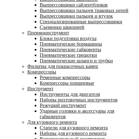
Выпрессовщики сайлентблоков
Выпрессовщики пальцев траковых цепей
Выпрессовщики пальцев и втулок
Специализированные выпрессовщики
Cъемники шкворней
Пневмоинструмент
Блоки подготовки воздуха
Пневматические бормашины
Пневматические гайковерты
Пневматические трещотки
Пневматические шланги и трубки
Фильтры для покрасочных камер
Компрессоры
Ременные компрессоры
Компрессоры поршневые
Инструмент
Инструменты для двигателя
Наборы рихтовочных инструментов
Режущий инструмент
Ударные головки и аксессуары для
гайковертов
Для кузовного ремонта
Стапели для кузовного ремонта
Наборы для кузовного ремонта
Вспомогательный инструмент