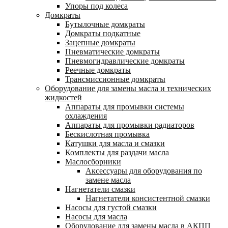
Упоры под колеса
Домкраты
Бутылочные домкраты
Домкраты подкатные
Зацепные домкраты
Пневматические домкраты
Пневмогидравлические домкраты
Реечные домкраты
Трансмиссионные домкраты
Оборудование для замены масла и технических
жидкостей
Аппараты для промывки системы
охлаждения
Аппараты для промывки радиаторов
Бескислотная промывка
Катушки для масла и смазки
Комплекты для раздачи масла
Маслосборники
Аксессуары для оборудования по
замене масла
Нагнетатели смазки
Нагнетатели консистентной смазки
Насосы для густой смазки
Насосы для масла
Оборудование для замены масла в АКПП