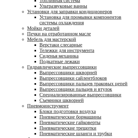
Топливная система
Ультразвуковые ванны
Установки для заправки кондиционеров
Установка для промывки компонентов
системы охлаждения
Мойки деталей
Печки на отработанном масле
Мебель для мастерской
Верстаки слесарные
Тележки для инструмента
Сиденья механика
Подкатные лежаки
Гидравлические выпрессовщики
Выпрессовщики шкворней
Выпрессовщики сайлентблоков
Выпрессовщики пальцев траковых цепей
Выпрессовщики пальцев и втулок
Специализированные выпрессовщики
Cъемники шкворней
Пневмоинструмент
Блоки подготовки воздуха
Пневматические бормашины
Пневматические гайковерты
Пневматические трещотки
Пневматические шланги и трубки