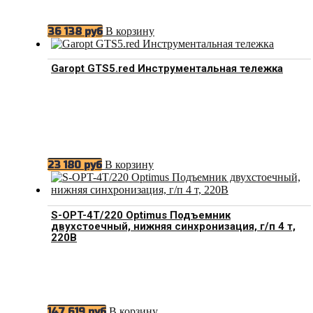
В корзину
36 138
руб
Garopt GTS5.red Инструментальная тележка
В корзину
23 180
руб
S-OPT-4T/220 Optimus Подъемник
двухстоечный, нижняя синхронизация, г/п 4 т,
220В
В корзину
147 619
руб