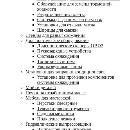
Оборудование для замены тормозной
жидкости
Раздаточные пистолеты
Системы раздачи масел и смазок
Установки для откачки масла
Шприцы для смазки
Стенды для развал-схождения
Диагностическое оборудование
Диагностические сканеры OBD2
Пускозарядные устройства
Система охлаждения
Топливная система
Ультразвуковые ванны
Установки для заправки кондиционеров
Установка для промывки компонентов
системы охлаждения
Мойки деталей
Печки на отработанном масле
Мебель для мастерской
Верстаки слесарные
Тележки для инструмента
Сиденья механика
Подкатные лежаки
Гидравлические выпрессовщики
Выпрессовщики шкворней