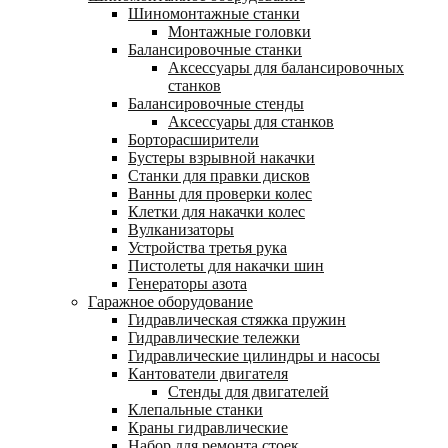
Шиномонтажные станки
Монтажные головки
Балансировочные станки
Аксессуары для балансировочных
станков
Балансировочные стенды
Аксессуары для станков
Борторасширители
Бустеры взрывной накачки
Станки для правки дисков
Ванны для проверки колес
Клетки для накачки колес
Вулканизаторы
Устройства третья рука
Пистолеты для накачки шин
Генераторы азота
Гаражное оборудование
Гидравлическая стяжка пружин
Гидравлические тележки
Гидравлические цилиндры и насосы
Кантователи двигателя
Стенды для двигателей
Клепальные станки
Краны гидравлические
Набор для ремонта стоек