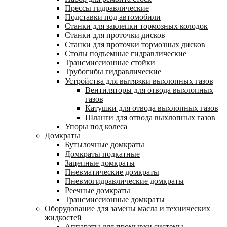
Прессы гидравлические
Подставки под автомобили
Станки для заклепки тормозных колодок
Станки для проточки дисков
Станки для проточки тормозных дисков
Столы подъемные гидравлические
Трансмиссионные стойки
Трубогибы гидравлические
Устройства для вытяжки выхлопных газов
Вентиляторы для отвода выхлопных
газов
Катушки для отвода выхлопных газов
Шланги для отвода выхлопных газов
Упоры под колеса
Домкраты
Бутылочные домкраты
Домкраты подкатные
Зацепные домкраты
Пневматические домкраты
Пневмогидравлические домкраты
Реечные домкраты
Трансмиссионные домкраты
Оборудование для замены масла и технических
жидкостей
Аппараты для промывки системы