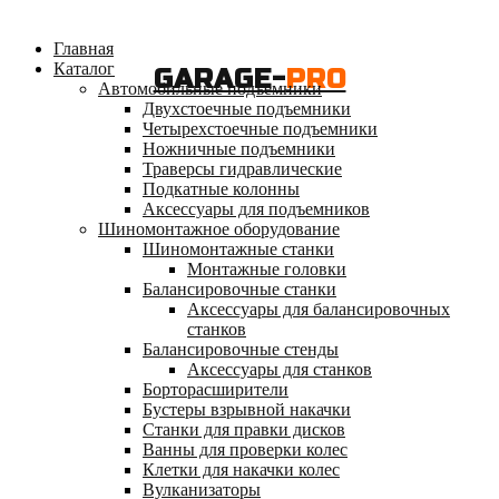
Главная
Каталог
GARAGE-
PRO
Автомобильные подъемники
Двухстоечные подъемники
Четырехстоечные подъемники
Ножничные подъемники
Траверсы гидравлические
Подкатные колонны
Аксессуары для подъемников
Шиномонтажное оборудование
Шиномонтажные станки
Монтажные головки
Балансировочные станки
Аксессуары для балансировочных
станков
Балансировочные стенды
Аксессуары для станков
Борторасширители
Бустеры взрывной накачки
Станки для правки дисков
Ванны для проверки колес
Клетки для накачки колес
Вулканизаторы