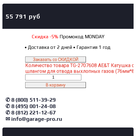
55 791
руб
Скидка -5%
Промокод MONDAY
•
Доставка от 2 дней
•
Гарантия 1 год
Заказать со СКИДКОЙ
Количество товара TG-2707608 AE&T Катушка с
шлангом для отвода выхлопных газов (76мм*8
В корзину
✆ 8 (800) 511-39-29
✆ 8 (495) 001-24-08
✆ 8 (812) 221-12-67
✉ info@garage-pro.ru