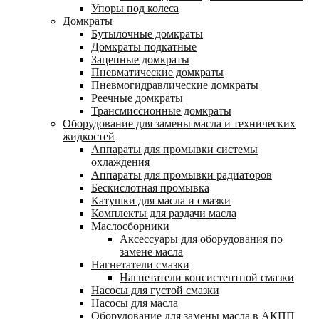
Упоры под колеса
Домкраты
Бутылочные домкраты
Домкраты подкатные
Зацепные домкраты
Пневматические домкраты
Пневмогидравлические домкраты
Реечные домкраты
Трансмиссионные домкраты
Оборудование для замены масла и технических
жидкостей
Аппараты для промывки системы
охлаждения
Аппараты для промывки радиаторов
Бескислотная промывка
Катушки для масла и смазки
Комплекты для раздачи масла
Маслосборники
Аксессуары для оборудования по
замене масла
Нагнетатели смазки
Нагнетатели консистентной смазки
Насосы для густой смазки
Насосы для масла
Оборудование для замены масла в АКПП