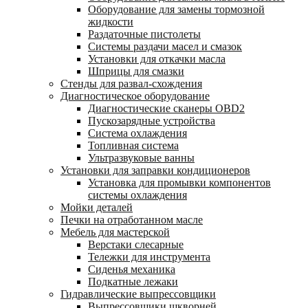
Оборудование для замены тормозной
жидкости
Раздаточные пистолеты
Системы раздачи масел и смазок
Установки для откачки масла
Шприцы для смазки
Стенды для развал-схождения
Диагностическое оборудование
Диагностические сканеры OBD2
Пускозарядные устройства
Система охлаждения
Топливная система
Ультразвуковые ванны
Установки для заправки кондиционеров
Установка для промывки компонентов
системы охлаждения
Мойки деталей
Печки на отработанном масле
Мебель для мастерской
Верстаки слесарные
Тележки для инструмента
Сиденья механика
Подкатные лежаки
Гидравлические выпрессовщики
Выпрессовщики шкворней