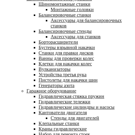
Шиномонтажные станки
Монтажные головки
Балансировочные станки
Аксессуары для балансировочных
станков
Балансировочные стенды
Аксессуары для станков
Борторасширители
Бустеры взрывной накачки
Станки для правки дисков
Ванны для проверки колес
Клетки для накачки колес
Вулканизаторы
Устройства третья рука
Пистолеты для накачки шин
Генераторы азота
Гаражное оборудование
Гидравлическая стяжка пружин
Гидравлические тележки
Гидравлические цилиндры и насосы
Кантователи двигателя
Стенды для двигателей
Клепальные станки
Краны гидравлические
Набор для ремонта стоек