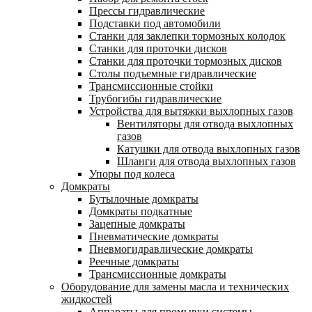
Прессы гидравлические
Подставки под автомобили
Станки для заклепки тормозных колодок
Станки для проточки дисков
Станки для проточки тормозных дисков
Столы подъемные гидравлические
Трансмиссионные стойки
Трубогибы гидравлические
Устройства для вытяжки выхлопных газов
Вентиляторы для отвода выхлопных
газов
Катушки для отвода выхлопных газов
Шланги для отвода выхлопных газов
Упоры под колеса
Домкраты
Бутылочные домкраты
Домкраты подкатные
Зацепные домкраты
Пневматические домкраты
Пневмогидравлические домкраты
Реечные домкраты
Трансмиссионные домкраты
Оборудование для замены масла и технических
жидкостей
Аппараты для промывки системы