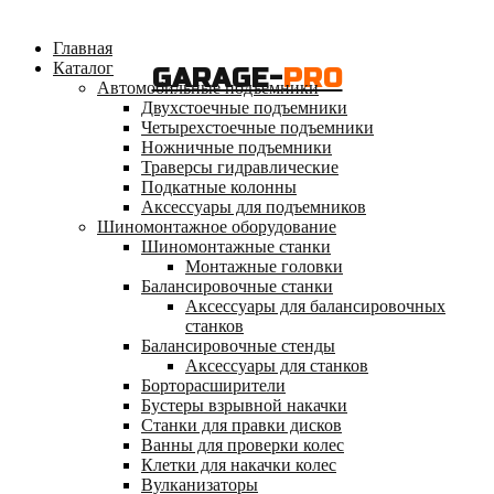
Главная
Каталог
GARAGE-
PRO
Автомобильные подъемники
Двухстоечные подъемники
Четырехстоечные подъемники
Ножничные подъемники
Траверсы гидравлические
Подкатные колонны
Аксессуары для подъемников
Шиномонтажное оборудование
Шиномонтажные станки
Монтажные головки
Балансировочные станки
Аксессуары для балансировочных
станков
Балансировочные стенды
Аксессуары для станков
Борторасширители
Бустеры взрывной накачки
Станки для правки дисков
Ванны для проверки колес
Клетки для накачки колес
Вулканизаторы