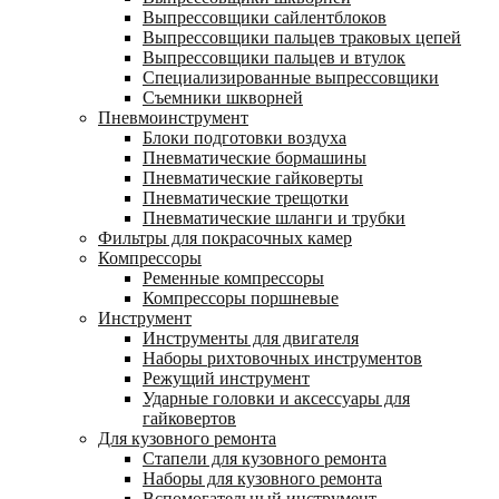
Выпрессовщики сайлентблоков
Выпрессовщики пальцев траковых цепей
Выпрессовщики пальцев и втулок
Специализированные выпрессовщики
Cъемники шкворней
Пневмоинструмент
Блоки подготовки воздуха
Пневматические бормашины
Пневматические гайковерты
Пневматические трещотки
Пневматические шланги и трубки
Фильтры для покрасочных камер
Компрессоры
Ременные компрессоры
Компрессоры поршневые
Инструмент
Инструменты для двигателя
Наборы рихтовочных инструментов
Режущий инструмент
Ударные головки и аксессуары для
гайковертов
Для кузовного ремонта
Стапели для кузовного ремонта
Наборы для кузовного ремонта
Вспомогательный инструмент