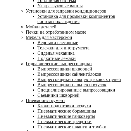
Топливная система
Ультразвуковые ванны
Установки для заправки кондиционеров
Установка для промывки компонентов
системы охлаждения
Мойки деталей
Печки на отработанном масле
Мебель для мастерской
Верстаки слесарные
Тележки для инструмента
Сиденья механика
Подкатные лежаки
Гидравлические выпрессовщики
Выпрессовщики шкворней
Выпрессовщики сайлентблоков
Выпрессовщики пальцев траковых цепей
Выпрессовщики пальцев и втулок
Специализированные выпрессовщики
Cъемники шкворней
Пневмоинструмент
Блоки подготовки воздуха
Пневматические бормашины
Пневматические гайковерты
Пневматические трещотки
Пневматические шланги и трубки