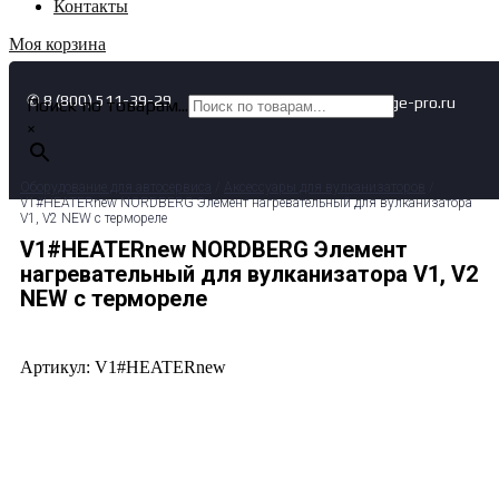
Контакты
Моя корзина
✆ 8 (800) 511-39-29
✉ info@garage-pro.ru
Поиск по товарам...
×
Оборудование для автосервиса
/
Аксессуары для вулканизаторов
/
V1#HEATERnew NORDBERG Элемент нагревательный для вулканизатора
V1, V2 NEW с термореле
V1#HEATERnew NORDBERG Элемент
нагревательный для вулканизатора V1, V2
NEW с термореле
Артикул: V1#HEATERnew