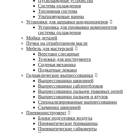
Пускозарядные устройства
Система охлаждения
Топливная система
Ультразвуковые ванны
Установки для заправки кондиционеров
Установка для промывки компонентов
системы охлаждения
Мойки деталей
Печки на отработанном масле
Мебель для мастерской
Верстаки слесарные
Тележки для инструмента
Сиденья механика
Подкатные лежаки
Гидравлические выпрессовщики
Выпрессовщики шкворней
Выпрессовщики сайлентблоков
Выпрессовщики пальцев траковых цепей
Выпрессовщики пальцев и втулок
Специализированные выпрессовщики
Cъемники шкворней
Пневмоинструмент
Блоки подготовки воздуха
Пневматические бормашины
Пневматические гайковерты