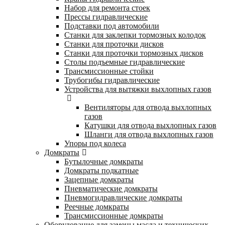
Набор для ремонта стоек
Прессы гидравлические
Подставки под автомобили
Станки для заклепки тормозных колодок
Станки для проточки дисков
Станки для проточки тормозных дисков
Столы подъемные гидравлические
Трансмиссионные стойки
Трубогибы гидравлические
Устройства для вытяжки выхлопных газов
Вентиляторы для отвода выхлопных
газов
Катушки для отвода выхлопных газов
Шланги для отвода выхлопных газов
Упоры под колеса
Домкраты
Бутылочные домкраты
Домкраты подкатные
Зацепные домкраты
Пневматические домкраты
Пневмогидравлические домкраты
Реечные домкраты
Трансмиссионные домкраты
Оборудование для замены масла и технических