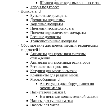
Шланги для отвода выхлопных газов
Упоры под колеса
Домкраты
Бутылочные домкраты
Домкраты подкатные
Зацепные домкраты
Пневматические домкраты
Пневмогидравлические домкраты
Реечные домкраты
Трансмиссионные домкраты
Оборудование для замены масла и технических
жидкостей
Аппараты для промывки системы
охлаждения
Аппараты для промывки радиаторов
Бескислотная промывка
Катушки для масла и смазки
Комплекты для раздачи масла
Маслосборники
Аксессуары для оборудования по
замене масла
Нагнетатели смазки
Нагнетатели консистентной смазки
Насосы для густой смазки
Насосы для масла