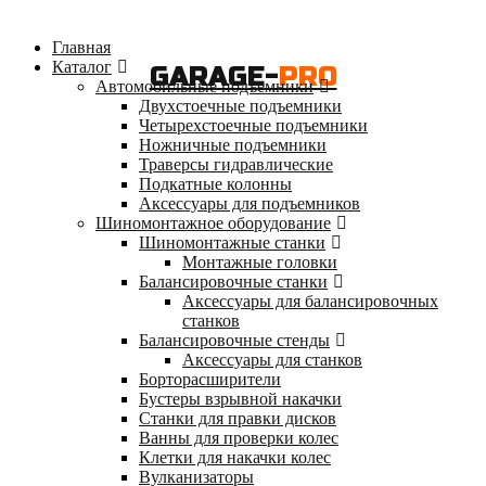
Главная
Каталог
GARAGE-
PRO
Автомобильные подъемники
Двухстоечные подъемники
Четырехстоечные подъемники
Ножничные подъемники
Траверсы гидравлические
Подкатные колонны
Аксессуары для подъемников
Шиномонтажное оборудование
Шиномонтажные станки
Монтажные головки
Балансировочные станки
Аксессуары для балансировочных
станков
Балансировочные стенды
Аксессуары для станков
Борторасширители
Бустеры взрывной накачки
Станки для правки дисков
Ванны для проверки колес
Клетки для накачки колес
Вулканизаторы