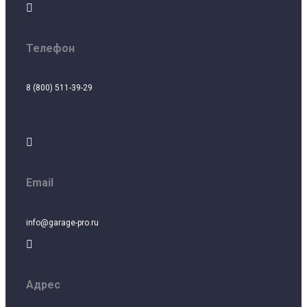

Телефон
8 (800) 511-39-29

Email
info@garage-pro.ru

Адрес