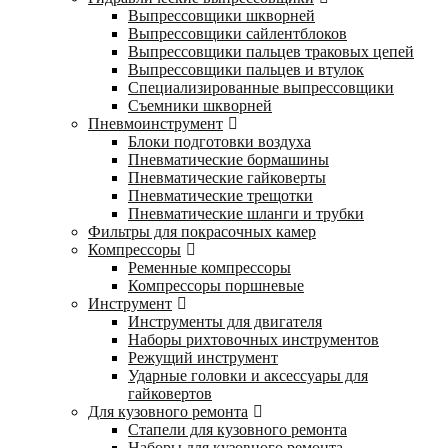
Выпрессовщики шкворней
Выпрессовщики сайлентблоков
Выпрессовщики пальцев траковых цепей
Выпрессовщики пальцев и втулок
Специализированные выпрессовщики
Cъемники шкворней
Пневмоинструмент
Блоки подготовки воздуха
Пневматические бормашины
Пневматические гайковерты
Пневматические трещотки
Пневматические шланги и трубки
Фильтры для покрасочных камер
Компрессоры
Ременные компрессоры
Компрессоры поршневые
Инструмент
Инструменты для двигателя
Наборы рихтовочных инструментов
Режущий инструмент
Ударные головки и аксессуары для
гайковертов
Для кузовного ремонта
Стапели для кузовного ремонта
Наборы для кузовного ремонта