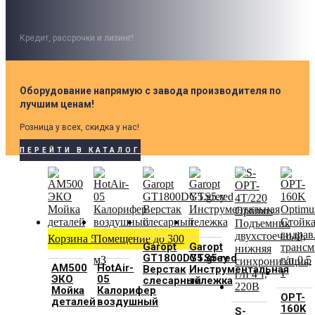
Кредит, рассрочки и лизинг!
Оборудование напрямую с завода производителя по
лучшим ценам!
Розница у всех, скидка у нас!
ПЕРЕЙТИ В КАТАЛОГ
Корзина 500 мм
Помещение до 300
Garopt
Garopt
GT1800DY5.grey
GTS5.red
м3
АМ500
HotAir-
Верстак
Инструментальная
ЭКО
05
слесарный
тележка
Мойка
Калорифер
OPT-
деталей
воздушный
160K
S-