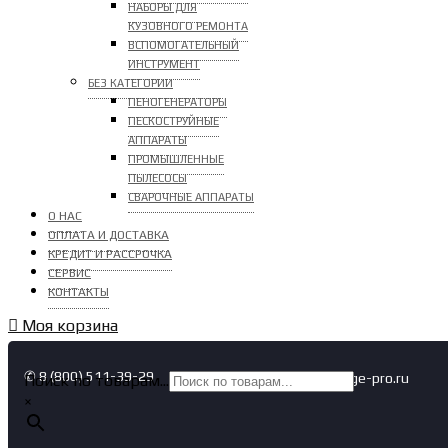
НАБОРЫ ДЛЯ
КУЗОВНОГО РЕМОНТА
ВСПОМОГАТЕЛЬНЫЙ
ИНСТРУМЕНТ
БЕЗ КАТЕГОРИИ
ПЕНОГЕНЕРАТОРЫ
ПЕСКОСТРУЙНЫЕ
АППАРАТЫ
ПРОМЫШЛЕННЫЕ
ПЫЛЕСОСЫ
СВАРОЧНЫЕ АППАРАТЫ
О НАС
ОПЛАТА И ДОСТАВКА
КРЕДИТ И РАССРОЧКА
СЕРВИС
КОНТАКТЫ
Моя корзина
✆ 8 (800) 511-39-29
✉ info@garage-pro.ru
Поиск по товарам...
×