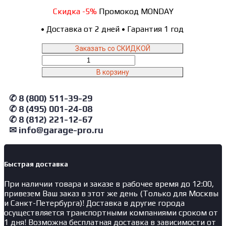
Скидка -5%
Промокод MONDAY
•
Доставка от 2 дней
•
Гарантия 1 год
Заказать со СКИДКОЙ
Количество
товара
В корзину
WSB540#TRANSF
NORDBERG
✆ 8 (800) 511-39-29
Трансформатор
для
✆ 8 (495) 001-24-08
WSB540
✆ 8 (812) 221-12-67
✉ info@garage-pro.ru
Быстрая доставка
При наличии товара и заказе в рабочее время до 12:00,
привезем Ваш заказ в этот же день (Только для Москвы
и Санкт-Петербурга)! Доставка в другие города
осуществляется транспортными компаниями сроком от
1 дня! Возможна бесплатная доставка в зависимости от