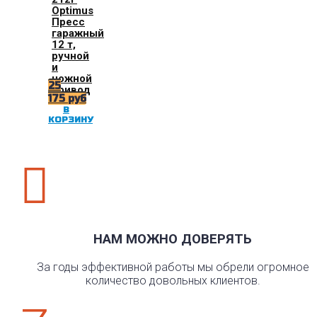
Optimus
Пресс
гаражный
12 т,
ручной
и
ножной
25
привод
175
руб
В
КОРЗИНУ

НАМ МОЖНО ДОВЕРЯТЬ
За годы эффективной работы мы обрели огромное
количество довольных клиентов.