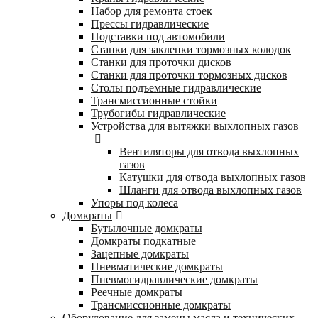
Набор для ремонта стоек
Прессы гидравлические
Подставки под автомобили
Станки для заклепки тормозных колодок
Станки для проточки дисков
Станки для проточки тормозных дисков
Столы подъемные гидравлические
Трансмиссионные стойки
Трубогибы гидравлические
Устройства для вытяжки выхлопных газов
Вентиляторы для отвода выхлопных
газов
Катушки для отвода выхлопных газов
Шланги для отвода выхлопных газов
Упоры под колеса
Домкраты
Бутылочные домкраты
Домкраты подкатные
Зацепные домкраты
Пневматические домкраты
Пневмогидравлические домкраты
Реечные домкраты
Трансмиссионные домкраты
Оборудование для замены масла и технических