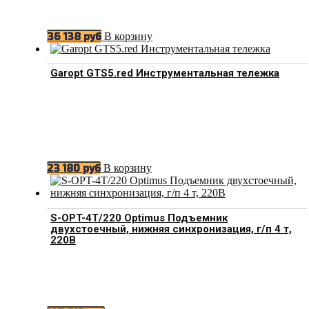
В корзину
36 138
руб
Garopt GTS5.red Инструментальная тележка
В корзину
23 180
руб
S-OPT-4T/220 Optimus Подъемник
двухстоечный, нижняя синхронизация, г/п 4 т,
220В