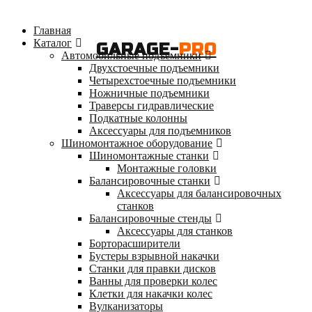
Главная
Каталог
GARAGE-
PRO
Автомобильные подъемники
Двухстоечные подъемники
Четырехстоечные подъемники
Ножничные подъемники
Траверсы гидравлические
Подкатные колонны
Аксессуары для подъемников
Шиномонтажное оборудование
Шиномонтажные станки
Монтажные головки
Балансировочные станки
Аксессуары для балансировочных
станков
Балансировочные стенды
Аксессуары для станков
Борторасширители
Бустеры взрывной накачки
Станки для правки дисков
Ванны для проверки колес
Клетки для накачки колес
Вулканизаторы