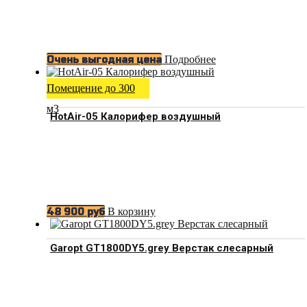
Подробнее
Очень выгодная цена
Помещение до 300
м3
HotAir-05 Калорифер воздушный
В корзину
48 900
руб
Garopt GT1800DY5.grey Верстак слесарный