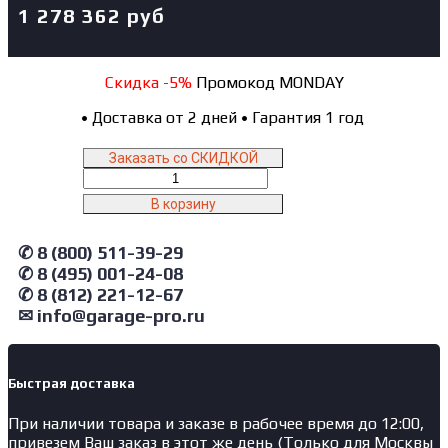
1 278 362
руб
Скидка -5%
Промокод MONDAY
•
Доставка от 2 дней
•
Гарантия 1 год
Заказать со СКИДКОЙ
Количество
товара
В корзину
X550A
Atis
✆ 8 (800) 511-39-29
Ножничный
подъемник
✆ 8 (495) 001-24-08
под
✆ 8 (812) 221-12-67
сход
✉ info@garage-pro.ru
развал,
5.5
т.
Быстрая доставка
При наличии товара и заказе в рабочее время до 12:00,
привезем Ваш заказ в этот же день (Только для Москвы