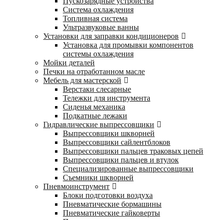
Пускозарядные устройства
Система охлаждения
Топливная система
Ультразвуковые ванны
Установки для заправки кондиционеров
Установка для промывки компонентов
системы охлаждения
Мойки деталей
Печки на отработанном масле
Мебель для мастерской
Верстаки слесарные
Тележки для инструмента
Сиденья механика
Подкатные лежаки
Гидравлические выпрессовщики
Выпрессовщики шкворней
Выпрессовщики сайлентблоков
Выпрессовщики пальцев траковых цепей
Выпрессовщики пальцев и втулок
Специализированные выпрессовщики
Cъемники шкворней
Пневмоинструмент
Блоки подготовки воздуха
Пневматические бормашины
Пневматические гайковерты