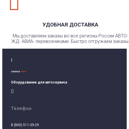

УДОБНАЯ ДОСТАВКА
Мы доставляем заказы во все регионы России АВТО-
ЖД- АВИА- перевозчиками. Быстро отгружаем заказы
I
GARAGE
-PRO
Оборудование для автосервиса

Телефон
8 (800) 511-39-29