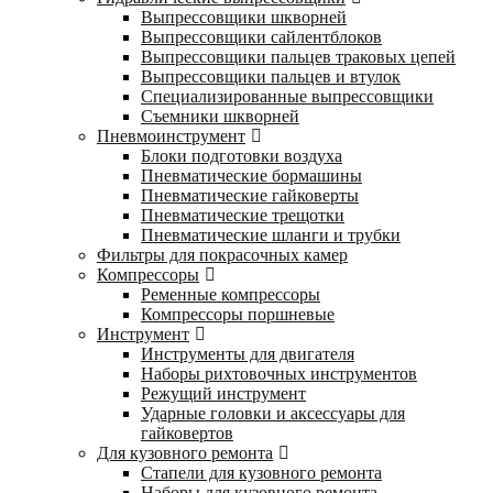
Выпрессовщики шкворней
Выпрессовщики сайлентблоков
Выпрессовщики пальцев траковых цепей
Выпрессовщики пальцев и втулок
Специализированные выпрессовщики
Cъемники шкворней
Пневмоинструмент
Блоки подготовки воздуха
Пневматические бормашины
Пневматические гайковерты
Пневматические трещотки
Пневматические шланги и трубки
Фильтры для покрасочных камер
Компрессоры
Ременные компрессоры
Компрессоры поршневые
Инструмент
Инструменты для двигателя
Наборы рихтовочных инструментов
Режущий инструмент
Ударные головки и аксессуары для
гайковертов
Для кузовного ремонта
Стапели для кузовного ремонта
Наборы для кузовного ремонта