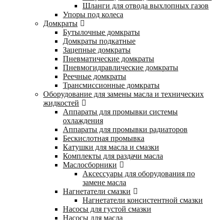
Шланги для отвода выхлопных газов
Упоры под колеса
Домкраты
Бутылочные домкраты
Домкраты подкатные
Зацепные домкраты
Пневматические домкраты
Пневмогидравлические домкраты
Реечные домкраты
Трансмиссионные домкраты
Оборудование для замены масла и технических
жидкостей
Аппараты для промывки системы
охлаждения
Аппараты для промывки радиаторов
Бескислотная промывка
Катушки для масла и смазки
Комплекты для раздачи масла
Маслосборники
Аксессуары для оборудования по
замене масла
Нагнетатели смазки
Нагнетатели консистентной смазки
Насосы для густой смазки
Насосы для масла