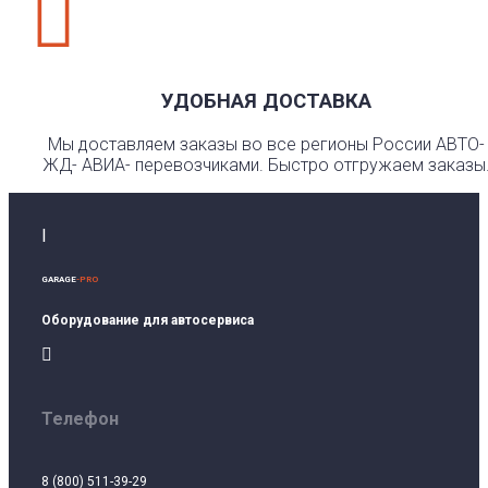

УДОБНАЯ ДОСТАВКА
Мы доставляем заказы во все регионы России АВТО-
ЖД- АВИА- перевозчиками. Быстро отгружаем заказы
I
GARAGE
-PRO
Оборудование для автосервиса

Телефон
8 (800) 511-39-29