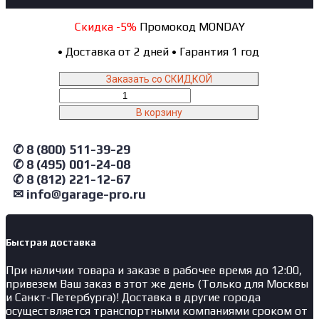
Скидка -5%
Промокод MONDAY
•
Доставка от 2 дней
•
Гарантия 1 год
Заказать со СКИДКОЙ
Количество
товара
В корзину
X730A
Atis
✆ 8 (800) 511-39-29
Ножничный
подъемник
✆ 8 (495) 001-24-08
под
✆ 8 (812) 221-12-67
сход
✉ info@garage-pro.ru
развал,
грузоподъемность
7.3
т.
Быстрая доставка
При наличии товара и заказе в рабочее время до 12:00,
привезем Ваш заказ в этот же день (Только для Москвы
и Санкт-Петербурга)! Доставка в другие города
осуществляется транспортными компаниями сроком от