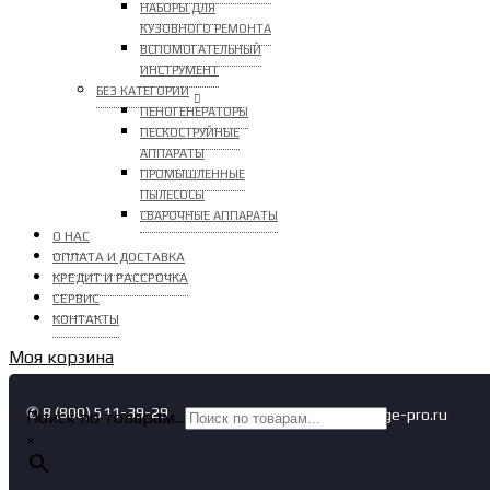
НАБОРЫ ДЛЯ
КУЗОВНОГО РЕМОНТА
ВСПОМОГАТЕЛЬНЫЙ
ИНСТРУМЕНТ
БЕЗ КАТЕГОРИИ
ПЕНОГЕНЕРАТОРЫ
ПЕСКОСТРУЙНЫЕ
АППАРАТЫ
ПРОМЫШЛЕННЫЕ
ПЫЛЕСОСЫ
СВАРОЧНЫЕ АППАРАТЫ
О НАС
ОПЛАТА И ДОСТАВКА
КРЕДИТ И РАССРОЧКА
СЕРВИС
КОНТАКТЫ
Моя корзина
✆ 8 (800) 511-39-29
✉ info@garage-pro.ru
Поиск по товарам...
×