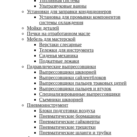
Топливная система
Ультразвуковые ванны
Установки для заправки кондиционеров
Установка для промывки компонентов
системы охлаждения
Мойки деталей
Печки на отработанном масле
Мебель для мастерской
Верстаки слесарные
Тележки для инструмента
Сиденья механика
Подкатные лежаки
Гидравлические выпрессовщики
Выпрессовщики шкворней
Выпрессовщики сайлентблоков
Выпрессовщики пальцев траковых цепей
Выпрессовщики пальцев и втулок
Специализированные выпрессовщики
Cъемники шкворней
Пневмоинструмент
Блоки подготовки воздуха
Пневматические бормашины
Пневматические гайковерты
Пневматические трещотки
Пневматические шланги и трубки