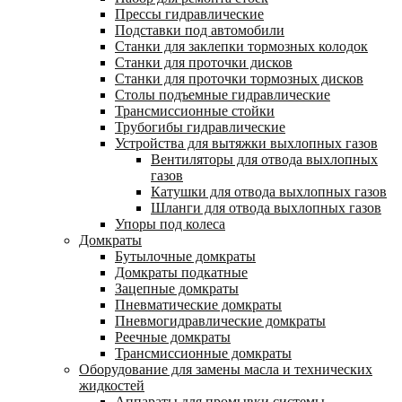
Прессы гидравлические
Подставки под автомобили
Станки для заклепки тормозных колодок
Станки для проточки дисков
Станки для проточки тормозных дисков
Столы подъемные гидравлические
Трансмиссионные стойки
Трубогибы гидравлические
Устройства для вытяжки выхлопных газов
Вентиляторы для отвода выхлопных
газов
Катушки для отвода выхлопных газов
Шланги для отвода выхлопных газов
Упоры под колеса
Домкраты
Бутылочные домкраты
Домкраты подкатные
Зацепные домкраты
Пневматические домкраты
Пневмогидравлические домкраты
Реечные домкраты
Трансмиссионные домкраты
Оборудование для замены масла и технических
жидкостей
Аппараты для промывки системы