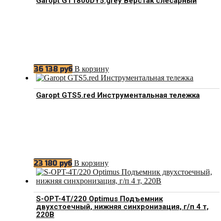
Garopt GT1800DY5.grey Верстак слесарный
В корзину
36 138
руб
Garopt GTS5.red Инструментальная тележка
В корзину
23 180
руб
S-OPT-4T/220 Optimus Подъемник
двухстоечный, нижняя синхронизация, г/п 4 т,
220В