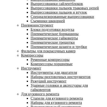
Выпрессовщики сайлентблоков
Выпрессовщики пальцев траковых цепей
Выпрессовщики пальцев и втулок
Специализированные выпрессовщики
Cъемники шкворней
Пневмоинструмент
Блоки подготовки воздуха
Пневматические бормашины
Пневматические гайковерты
Пневматические трещотки
Пневматические шланги и трубки
Фильтры для покрасочных камер
Компрессоры
Ременные компрессоры
Компрессоры поршневые
Инструмент
Инструменты для двигателя
Наборы рихтовочных инструментов
Режущий инструмент
Ударные головки и аксессуары для
гайковертов
Для кузовного ремонта
Стапели для кузовного ремонта
Наборы для кузовного ремонта
Вспомогательный инструмент