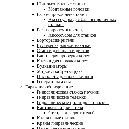
Шиномонтажные станки
Монтажные головки
Балансировочные станки
Аксессуары для балансировочных
станков
Балансировочные стенды
Аксессуары для станков
Борторасширители
Бустеры взрывной накачки
Станки для правки дисков
Ванны для проверки колес
Клетки для накачки колес
Вулканизаторы
Устройства третья рука
Пистолеты для накачки шин
Генераторы азота
Гаражное оборудование
Гидравлическая стяжка пружин
Гидравлические тележки
Гидравлические цилиндры и насосы
Кантователи двигателя
Стенды для двигателей
Клепальные станки
Краны гидравлические
Набор для ремонта стоек