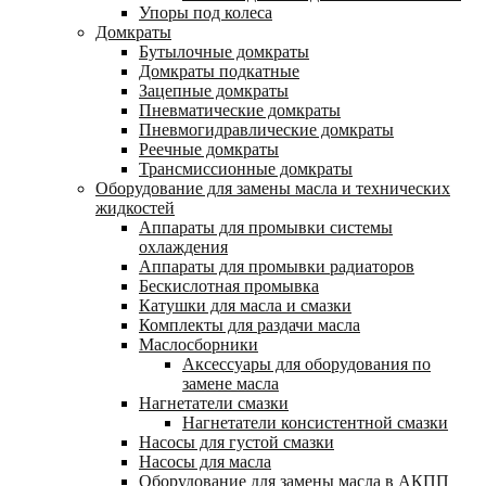
Упоры под колеса
Домкраты
Бутылочные домкраты
Домкраты подкатные
Зацепные домкраты
Пневматические домкраты
Пневмогидравлические домкраты
Реечные домкраты
Трансмиссионные домкраты
Оборудование для замены масла и технических
жидкостей
Аппараты для промывки системы
охлаждения
Аппараты для промывки радиаторов
Бескислотная промывка
Катушки для масла и смазки
Комплекты для раздачи масла
Маслосборники
Аксессуары для оборудования по
замене масла
Нагнетатели смазки
Нагнетатели консистентной смазки
Насосы для густой смазки
Насосы для масла
Оборудование для замены масла в АКПП