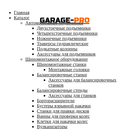
Главная
Каталог
GARAGE-
PRO
Автомобильные подъемники
Двухстоечные подъемники
Четырехстоечные подъемники
Ножничные подъемники
Траверсы гидравлические
Подкатные колонны
Аксессуары для подъемников
Шиномонтажное оборудование
Шиномонтажные станки
Монтажные головки
Балансировочные станки
Аксессуары для балансировочных
станков
Балансировочные стенды
Аксессуары для станков
Борторасширители
Бустеры взрывной накачки
Станки для правки дисков
Ванны для проверки колес
Клетки для накачки колес
Вулканизаторы