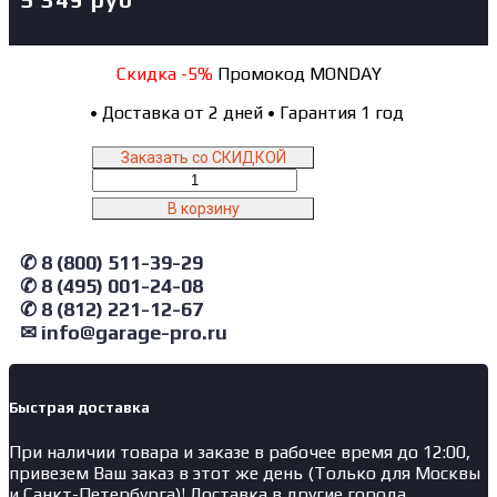
Скидка -5%
Промокод MONDAY
•
Доставка от 2 дней
•
Гарантия 1 год
Заказать со СКИДКОЙ
Количество
товара
В корзину
ZA600ST-
3300/1150
✆ 8 (800) 511-39-29
ZAUBER
AIR
✆ 8 (495) 001-24-08
Фильтр
✆ 8 (812) 221-12-67
потолочный
✉ info@garage-pro.ru
M5
500M
3300X1150
мм
Быстрая доставка
При наличии товара и заказе в рабочее время до 12:00,
привезем Ваш заказ в этот же день (Только для Москвы
и Санкт-Петербурга)! Доставка в другие города