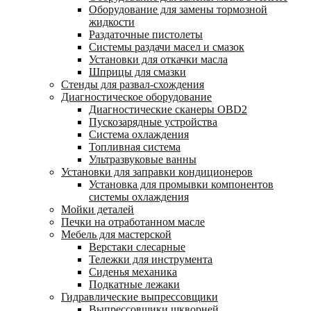
Оборудование для замены тормозной
жидкости
Раздаточные пистолеты
Системы раздачи масел и смазок
Установки для откачки масла
Шприцы для смазки
Стенды для развал-схождения
Диагностическое оборудование
Диагностические сканеры OBD2
Пускозарядные устройства
Система охлаждения
Топливная система
Ультразвуковые ванны
Установки для заправки кондиционеров
Установка для промывки компонентов
системы охлаждения
Мойки деталей
Печки на отработанном масле
Мебель для мастерской
Верстаки слесарные
Тележки для инструмента
Сиденья механика
Подкатные лежаки
Гидравлические выпрессовщики
Выпрессовщики шкворней