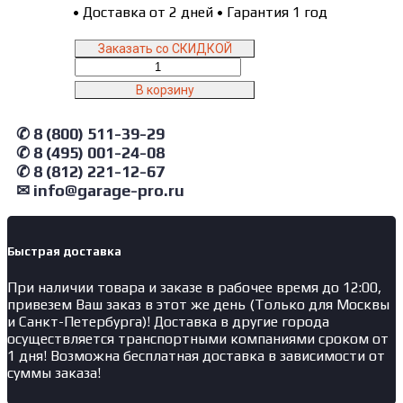
•
Доставка от 2 дней
•
Гарантия 1 год
Заказать со СКИДКОЙ
Количество
товара
В корзину
ZAP4G-
596X980X300
✆ 8 (800) 511-39-29
ZAUBER
AIR
✆ 8 (495) 001-24-08
Фильтр
✆ 8 (812) 221-12-67
воздушный
✉ info@garage-pro.ru
7
карманов
класса
G4
Быстрая доставка
на
При наличии товара и заказе в рабочее время до 12:00,
рамке
привезем Ваш заказ в этот же день (Только для Москвы
596X980X300
и Санкт-Петербурга)! Доставка в другие города
мм
осуществляется транспортными компаниями сроком от
1 дня! Возможна бесплатная доставка в зависимости от
суммы заказа!