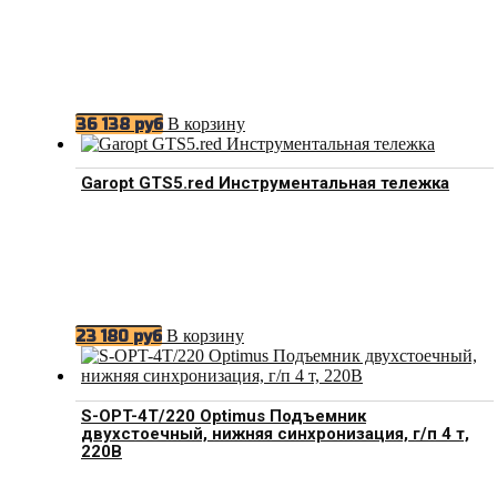
В корзину
36 138
руб
Garopt GTS5.red Инструментальная тележка
В корзину
23 180
руб
S-OPT-4T/220 Optimus Подъемник
двухстоечный, нижняя синхронизация, г/п 4 т,
220В