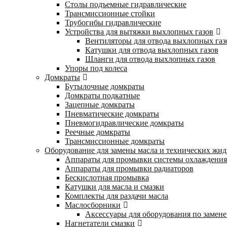
Столы подъемные гидравлические
Трансмиссионные стойки
Трубогибы гидравлические
Устройства для вытяжки выхлопных газов
Вентиляторы для отвода выхлопных газ
Катушки для отвода выхлопных газов
Шланги для отвода выхлопных газов
Упоры под колеса
Домкраты
Бутылочные домкраты
Домкраты подкатные
Зацепные домкраты
Пневматические домкраты
Пневмогидравлические домкраты
Реечные домкраты
Трансмиссионные домкраты
Оборудование для замены масла и технических жид
Аппараты для промывки системы охлаждения
Аппараты для промывки радиаторов
Бескислотная промывка
Катушки для масла и смазки
Комплекты для раздачи масла
Маслосборники
Аксессуары для оборудования по замене
Нагнетатели смазки