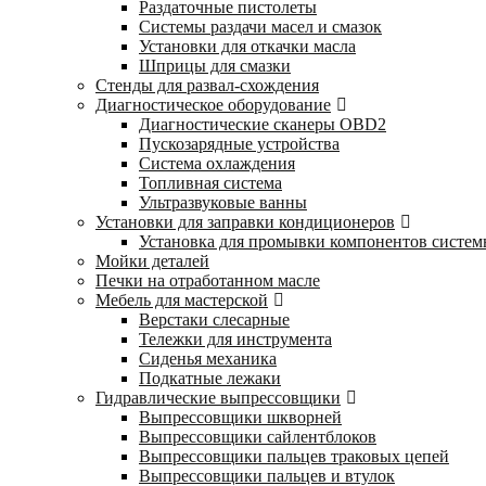
Раздаточные пистолеты
Системы раздачи масел и смазок
Установки для откачки масла
Шприцы для смазки
Стенды для развал-схождения
Диагностическое оборудование
Диагностические сканеры OBD2
Пускозарядные устройства
Система охлаждения
Топливная система
Ультразвуковые ванны
Установки для заправки кондиционеров
Установка для промывки компонентов систе
Мойки деталей
Печки на отработанном масле
Мебель для мастерской
Верстаки слесарные
Тележки для инструмента
Сиденья механика
Подкатные лежаки
Гидравлические выпрессовщики
Выпрессовщики шкворней
Выпрессовщики сайлентблоков
Выпрессовщики пальцев траковых цепей
Выпрессовщики пальцев и втулок