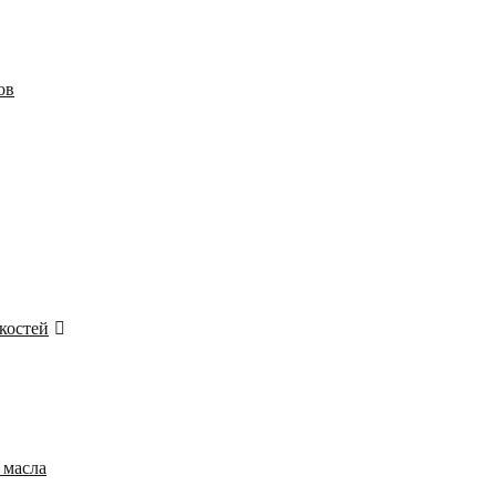
ов
костей
 масла