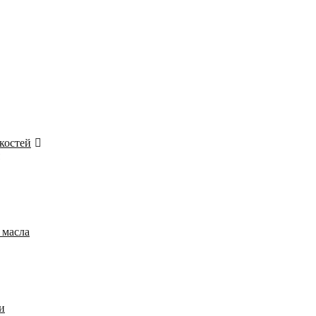
костей
 масла
и