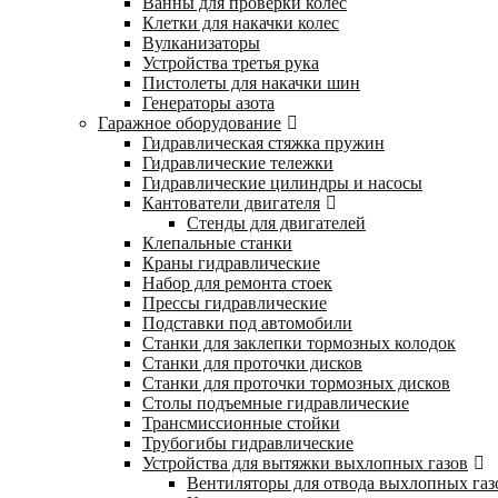
Ванны для проверки колес
Клетки для накачки колес
Вулканизаторы
Устройства третья рука
Пистолеты для накачки шин
Генераторы азота
Гаражное оборудование
Гидравлическая стяжка пружин
Гидравлические тележки
Гидравлические цилиндры и насосы
Кантователи двигателя
Стенды для двигателей
Клепальные станки
Краны гидравлические
Набор для ремонта стоек
Прессы гидравлические
Подставки под автомобили
Станки для заклепки тормозных колодок
Станки для проточки дисков
Станки для проточки тормозных дисков
Столы подъемные гидравлические
Трансмиссионные стойки
Трубогибы гидравлические
Устройства для вытяжки выхлопных газов
Вентиляторы для отвода выхлопных газ