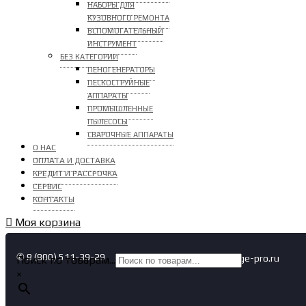
НАБОРЫ ДЛЯ
КУЗОВНОГО РЕМОНТА
ВСПОМОГАТЕЛЬНЫЙ
ИНСТРУМЕНТ
БЕЗ КАТЕГОРИИ
ПЕНОГЕНЕРАТОРЫ
ПЕСКОСТРУЙНЫЕ
АППАРАТЫ
ПРОМЫШЛЕННЫЕ
ПЫЛЕСОСЫ
СВАРОЧНЫЕ АППАРАТЫ
О НАС
ОПЛАТА И ДОСТАВКА
КРЕДИТ И РАССРОЧКА
СЕРВИС
КОНТАКТЫ
Моя корзина
✆ 8 (800) 511-39-29
✉ info@garage-pro.ru
Поиск по товарам...
×