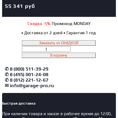
55 341
руб
Скидка -5%
Промокод MONDAY
•
Доставка от 2 дней
•
Гарантия 1 год
Заказать со СКИДКОЙ
Количество
товара
В корзину
T3306P
AE&T
✆ 8 (800) 511-39-29
Станок
для
✆ 8 (495) 001-24-08
заклепки
✆ 8 (812) 221-12-67
тормозных
✉ info@garage-pro.ru
колодок
Быстрая доставка
При наличии товара и заказе в рабочее время до 12:00,