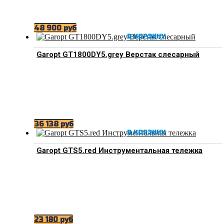
48 900
руб
В КОРЗИНУ
Garopt GT1800DY5.grey Верстак слесарный
36 138
руб
В КОРЗИНУ
Garopt GTS5.red Инструментальная тележка
23 180
руб