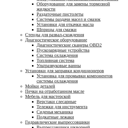
Оборудование для замены тормозной
жидкости
Раздаточные пистолеты
Системы раздачи масел и смазок
Установки для откачки масла
Шприцы для смазки
Стенды для развал-схождения
Диагностическое оборудование
Диагностические сканеры OBD2
Пускозарядные устройства
Система охлаждения
Топливная система
Ультразвуковые ванны
Установки для заправки кондиционеров
Установка для промывки компонентов
системы охлаждения
Мойки деталей
Печки на отработанном масле
Мебель для мастерской
Верстаки слесарные
Тележки для инструмента
Сиденья механика
Подкатные лежаки
Гидравлические выпрессовщики
Выпрессовщики шкворней