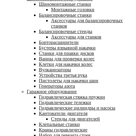
Шиномонтажные станки
Монтажные головки
Балансировочные станки
Аксессуары для балансировочных
станков
Балансировочные стенды
Аксессуары для станков
Борторасширители
Бустеры взрывной накачки
Станки для правки дисков
Ванны для проверки колес
Клетки для накачки колес
Вулканизаторы
Устройства третья рука
Пистолеты для накачки шин
Генераторы азота
Гаражное оборудование
Гидравлическая стяжка пружин
Гидравлические тележки
Гидравлические цилиндры и насосы
Кантователи двигателя
Стенды для двигателей
Клепальные станки
Краны гидравлические
Набор для ремонта стоек