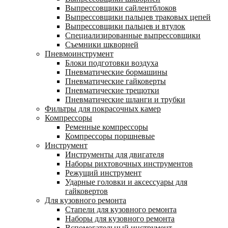
Выпрессовщики сайлентблоков
Выпрессовщики пальцев траковых цепей
Выпрессовщики пальцев и втулок
Специализированные выпрессовщики
Cъемники шкворней
Пневмоинструмент
Блоки подготовки воздуха
Пневматические бормашины
Пневматические гайковерты
Пневматические трещотки
Пневматические шланги и трубки
Фильтры для покрасочных камер
Компрессоры
Ременные компрессоры
Компрессоры поршневые
Инструмент
Инструменты для двигателя
Наборы рихтовочных инструментов
Режущий инструмент
Ударные головки и аксессуары для
гайковертов
Для кузовного ремонта
Стапели для кузовного ремонта
Наборы для кузовного ремонта
Вспомогательный инструмент