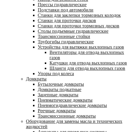
Прессы гидравлические
Подставки под автомобили
Станки для заклепки тормозных колодок
Станки для проточки дисков
Станки для проточки тормозных дисков
Столы подъемные гидравлические
Трансмиссионные стойки
Трубогибы гидравлические
Устройства для вытяжки выхлопных газов
Вентиляторы для отвода выхлопных
газов
Катушки для отвода выхлопных газов
Шланги для отвода выхлопных газов
Упоры под колеса
Домкраты
Бутылочные домкраты
Домкраты подкатные
Зацепные домкраты
Пневматические домкраты
Пневмогидравлические домкраты
Реечные домкраты
Трансмиссионные домкраты
Оборудование для замены масла и технических
жидкостей
Аппараты для промывки системы