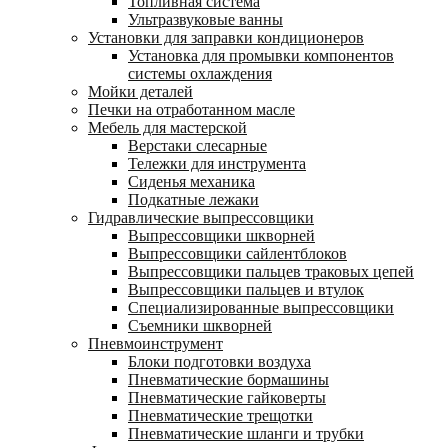
Топливная система
Ультразвуковые ванны
Установки для заправки кондиционеров
Установка для промывки компонентов
системы охлаждения
Мойки деталей
Печки на отработанном масле
Мебель для мастерской
Верстаки слесарные
Тележки для инструмента
Сиденья механика
Подкатные лежаки
Гидравлические выпрессовщики
Выпрессовщики шкворней
Выпрессовщики сайлентблоков
Выпрессовщики пальцев траковых цепей
Выпрессовщики пальцев и втулок
Специализированные выпрессовщики
Cъемники шкворней
Пневмоинструмент
Блоки подготовки воздуха
Пневматические бормашины
Пневматические гайковерты
Пневматические трещотки
Пневматические шланги и трубки