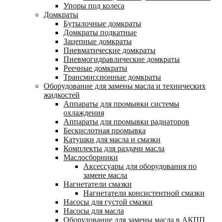
Упоры под колеса
Домкраты
Бутылочные домкраты
Домкраты подкатные
Зацепные домкраты
Пневматические домкраты
Пневмогидравлические домкраты
Реечные домкраты
Трансмиссионные домкраты
Оборудование для замены масла и технических
жидкостей
Аппараты для промывки системы
охлаждения
Аппараты для промывки радиаторов
Бескислотная промывка
Катушки для масла и смазки
Комплекты для раздачи масла
Маслосборники
Аксессуары для оборудования по
замене масла
Нагнетатели смазки
Нагнетатели консистентной смазки
Насосы для густой смазки
Насосы для масла
Оборудование для замены масла в АКПП