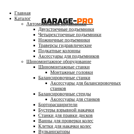
Главная
Каталог
GARAGE-
PRO
Автомобильные подъемники
Двухстоечные подъемники
Четырехстоечные подъемники
Ножничные подъемники
Траверсы гидравлические
Подкатные колонны
Аксессуары для подъемников
Шиномонтажное оборудование
Шиномонтажные станки
Монтажные головки
Балансировочные станки
Аксессуары для балансировочных
станков
Балансировочные стенды
Аксессуары для станков
Борторасширители
Бустеры взрывной накачки
Станки для правки дисков
Ванны для проверки колес
Клетки для накачки колес
Вулканизаторы