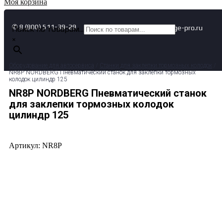
Моя корзина
✆ 8 (800) 511-39-29
✉ info@garage-pro.ru
Поиск по товарам...
×
Оборудование для автосервиса
/
Станки для заклепки тормозных колодок
/
NR8P NORDBERG Пневматический станок для заклепки тормозных
колодок цилиндр 125
NR8P NORDBERG Пневматический станок
для заклепки тормозных колодок
цилиндр 125
Артикул: NR8P