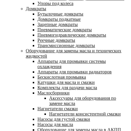
Упоры под колеса
Домкраты
Бутылочные домкраты
Домкраты подкатные
Зацепные домкраты
Пневматические домкраты
Пневмогидравлические домкраты
Реечные домкраты
Трансмиссионные домкраты
Оборудование для замены масла и технических
жидкостей
Аппараты для промывки системы
охлаждения
Аппараты для промывки радиаторов
Бескислотная промывка
Катушки для масла и смазки
Комплекты для раздачи масла
Маслосборники
Аксессуары для оборудования по
замене масла
Нагнетатели смазки
Нагнетатели консистентной смазки
Насосы для густой смазки
Насосы для масла
Оборудование для замены масла в АКПП