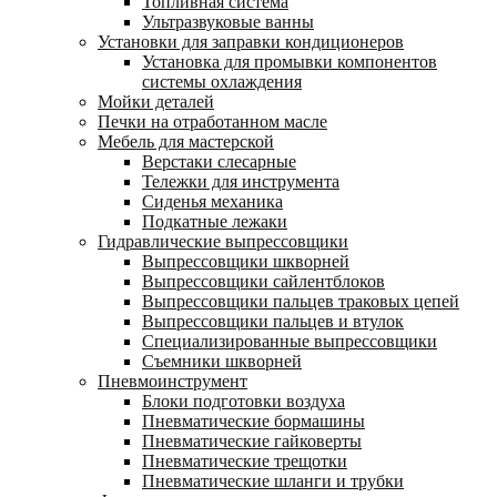
Топливная система
Ультразвуковые ванны
Установки для заправки кондиционеров
Установка для промывки компонентов
системы охлаждения
Мойки деталей
Печки на отработанном масле
Мебель для мастерской
Верстаки слесарные
Тележки для инструмента
Сиденья механика
Подкатные лежаки
Гидравлические выпрессовщики
Выпрессовщики шкворней
Выпрессовщики сайлентблоков
Выпрессовщики пальцев траковых цепей
Выпрессовщики пальцев и втулок
Специализированные выпрессовщики
Cъемники шкворней
Пневмоинструмент
Блоки подготовки воздуха
Пневматические бормашины
Пневматические гайковерты
Пневматические трещотки
Пневматические шланги и трубки