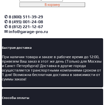
товара
В корзину
2379-
CG
✆ 8 (800) 511-39-29
NORDBERG
Установка
✆ 8 (495) 001-24-08
для
✆ 8 (812) 221-12-67
сбора
✉ info@garage-pro.ru
масла
пневматическая,
65
л,
Быстрая доставка
серая
При наличии товара и заказе в рабочее время до 12:00,
привезем Ваш заказ в этот же день (Только для Москвы
и Санкт-Петербурга)! Доставка в другие города
осуществляется транспортными компаниями сроком от
1 дня! Возможна бесплатная доставка в зависимости от
суммы заказа!
Способы оплаты