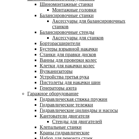
Шиномонтажные станки
Монтажные головки
Балансировочные станки
Аксессуары для балансировочных
станков
Балансировочные стенды
Аксессуары для станков
Борторасширители
Бустеры взрывной накачки
Станки для правки дисков
Ванны для проверки колес
Клетки для накачки колес
Вулканизаторы
Устройства третья рука
Пистолеты для накачки шин
Генераторы азота
Гаражное оборудование
Гидравлическая стяжка пружин
Гидравлические тележки
Гидравлические цилиндры и насосы
Кантователи двигателя
Стенды для двигателей
Клепальные станки
Краны гидравлические
Набор для ремонта стоек