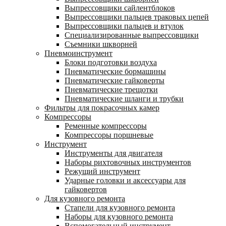
Выпрессовщики сайлентблоков
Выпрессовщики пальцев траковых цепей
Выпрессовщики пальцев и втулок
Специализированные выпрессовщики
Cъемники шкворней
Пневмоинструмент
Блоки подготовки воздуха
Пневматические бормашины
Пневматические гайковерты
Пневматические трещотки
Пневматические шланги и трубки
Фильтры для покрасочных камер
Компрессоры
Ременные компрессоры
Компрессоры поршневые
Инструмент
Инструменты для двигателя
Наборы рихтовочных инструментов
Режущий инструмент
Ударные головки и аксессуары для
гайковертов
Для кузовного ремонта
Стапели для кузовного ремонта
Наборы для кузовного ремонта
Вспомогательный инструмент