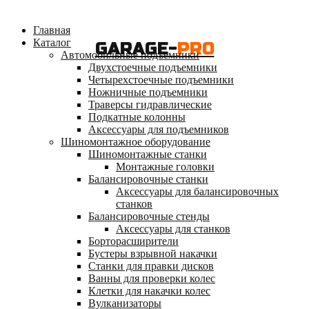
Главная
Каталог
GARAGE-
PRO
Автомобильные подъемники
Двухстоечные подъемники
Четырехстоечные подъемники
Ножничные подъемники
Траверсы гидравлические
Подкатные колонны
Аксессуары для подъемников
Шиномонтажное оборудование
Шиномонтажные станки
Монтажные головки
Балансировочные станки
Аксессуары для балансировочных
станков
Балансировочные стенды
Аксессуары для станков
Борторасширители
Бустеры взрывной накачки
Станки для правки дисков
Ванны для проверки колес
Клетки для накачки колес
Вулканизаторы