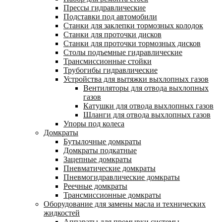
Прессы гидравлические
Подставки под автомобили
Станки для заклепки тормозных колодок
Станки для проточки дисков
Станки для проточки тормозных дисков
Столы подъемные гидравлические
Трансмиссионные стойки
Трубогибы гидравлические
Устройства для вытяжки выхлопных газов
Вентиляторы для отвода выхлопных
газов
Катушки для отвода выхлопных газов
Шланги для отвода выхлопных газов
Упоры под колеса
Домкраты
Бутылочные домкраты
Домкраты подкатные
Зацепные домкраты
Пневматические домкраты
Пневмогидравлические домкраты
Реечные домкраты
Трансмиссионные домкраты
Оборудование для замены масла и технических
жидкостей
Аппараты для промывки системы