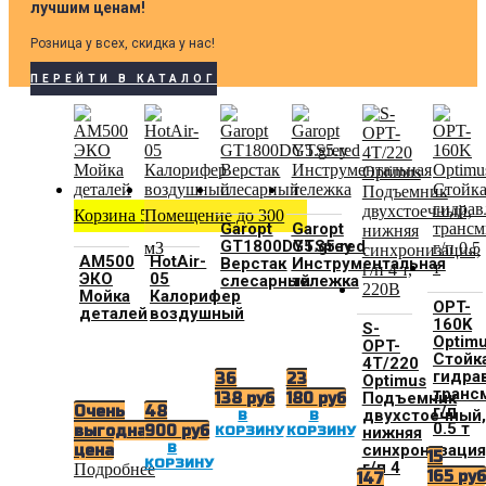
лучшим ценам!
Розница у всех, скидка у нас!
ПЕРЕЙТИ В КАТАЛОГ
Корзина 500 мм
Помещение до 300
Garopt
Garopt
GT1800DY5.grey
GTS5.red
м3
АМ500
HotAir-
Верстак
Инструментальная
ЭКО
05
слесарный
тележка
Мойка
Калорифер
OPT-
деталей
воздушный
160K
S-
Optim
OPT-
Стойк
4T/220
гидра
36
23
Optimus
транс
Подъемник
138
руб
180
руб
г/п
Очень
48
двухстоечный,
В
В
0.5 т
выгодная
900
руб
нижняя
КОРЗИНУ
КОРЗИНУ
синхронизация
В
цена
15
КОРЗИНУ
г/п 4
Подробнее
165
ру
147
т,