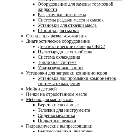
Оборудование для замены тормозной
жидкости
Раздаточные пистолеты
Системы раздачи масел и смазок
Установки для откачки масла
Шприцы для смазки
Стенды для развал-схождения
Диагностическое оборудование
Диагностические сканеры OBD2
Пускозарядные устройства
Система охлаждения
Топливная система
Ультразвуковые ванны
Установки для заправки кондиционеров
Установка для промывки компонентов
системы охлаждения
Мойки деталей
Печки на отработанном масле
Мебель для мастерской
Верстаки слесарные
Тележки для инструмента
Сиденья механика
Подкатные лежаки
Гидравлические выпрессовщики
Выпрессовщики шкворней