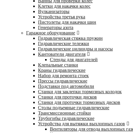
Ванны для проверки колес
Клетки для накачки колес
Вулканизаторы
Устройства третья рука
Пистолеты для накачки шин
Генераторы азота
Гаражное оборудование
Гидравлическая стяжка пружин
Гидравлические тележки
Гидравлические цилиндры и насосы
Кантователи двигателя
Стенды для двигателей
Клепальные станки
Краны гидравлические
Набор для ремонта стоек
Прессы гидравлические
Подставки под автомобили
Станки для заклепки тормозных колодок
Станки для проточки дисков
Станки для проточки тормозных дисков
Столы подъемные гидравлические
Трансмиссионные стойки
Трубогибы гидравлические
Устройства для вытяжки выхлопных газов
Вентиляторы для отвода выхлопных газ