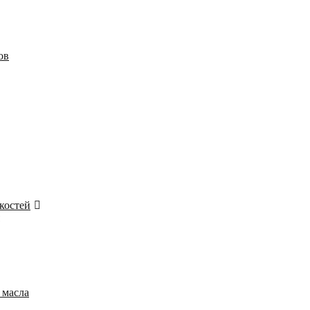
ов
костей
 масла