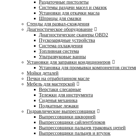
Раздаточные пистолеты
Системы раздачи масел и смазок
Установки для откачки масла
Шприцы для смазки
Стенды для развал-схождения
Диагностическое оборудование
Диагностические сканеры OBD2
Пускозарядные устройства
Система охлаждения
Топливная система
Ультразвуковые ванны
Установки для заправки кондиционеров
Установка для промывки компонентов систе
Мойки деталей
Печки на отработанном масле
Мебель для мастерской
Верстаки слесарные
Тележки для инструмента
Сиденья механика
Подкатные лежаки
Гидравлические выпрессовщики
Выпрессовщики шкворней
Выпрессовщики сайлентблоков
Выпрессовщики пальцев траковых цепей
Выпрессовщики пальцев и втулок