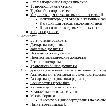
Столы подъемные гидравлические
Трансмиссионные стойки
Трубогибы гидравлические
Устройства для вытяжки выхлопных газов
Вентиляторы для отвода выхлопных газ
Катушки для отвода выхлопных газов
Шланги для отвода выхлопных газов
Упоры под колеса
Домкраты
Бутылочные домкраты
Домкраты подкатные
Зацепные домкраты
Пневматические домкраты
Пневмогидравлические домкраты
Реечные домкраты
Трансмиссионные домкраты
Оборудование для замены масла и технических жид
Аппараты для промывки системы охлаждения
Аппараты для промывки радиаторов
Бескислотная промывка
Катушки для масла и смазки
Комплекты для раздачи масла
Маслосборники
Аксессуары для оборудования по замене
Нагнетатели смазки