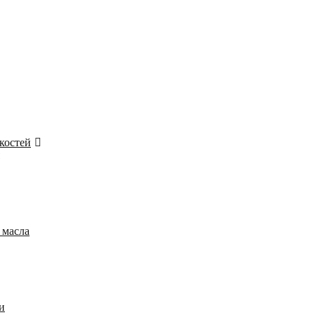
костей
 масла
и