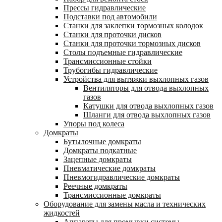
Прессы гидравлические
Подставки под автомобили
Станки для заклепки тормозных колодок
Станки для проточки дисков
Станки для проточки тормозных дисков
Столы подъемные гидравлические
Трансмиссионные стойки
Трубогибы гидравлические
Устройства для вытяжки выхлопных газов
Вентиляторы для отвода выхлопных
газов
Катушки для отвода выхлопных газов
Шланги для отвода выхлопных газов
Упоры под колеса
Домкраты
Бутылочные домкраты
Домкраты подкатные
Зацепные домкраты
Пневматические домкраты
Пневмогидравлические домкраты
Реечные домкраты
Трансмиссионные домкраты
Оборудование для замены масла и технических
жидкостей
Аппараты для промывки системы