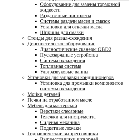
Оборудование для замены тормозной
жидкости
Раздаточные пистолеты
Системы раздачи масел и смазок
Установки для откачки масла
Шприцы для смазки
Стенды для развал-схождения
Диагностическое оборудование
Диагностические сканеры OBD2
Пускозарядные устройства
Система охлаждения
Топливная система
Ультразвуковые ванны
Установки для заправки кондиционеров
Установка для промывки компонентов
системы охлаждения
Мойки деталей
Печки на отработанном масле
Мебель для мастерской
Верстаки слесарные
Тележки для инструмента
Сиденья механика
Подкатные лежаки
Гидравлические выпрессовщики
Выпрессовщики шкворней