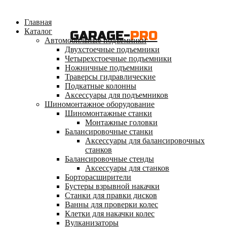
Главная
Каталог
GARAGE-
PRO
Автомобильные подъемники
Двухстоечные подъемники
Четырехстоечные подъемники
Ножничные подъемники
Траверсы гидравлические
Подкатные колонны
Аксессуары для подъемников
Шиномонтажное оборудование
Шиномонтажные станки
Монтажные головки
Балансировочные станки
Аксессуары для балансировочных
станков
Балансировочные стенды
Аксессуары для станков
Борторасширители
Бустеры взрывной накачки
Станки для правки дисков
Ванны для проверки колес
Клетки для накачки колес
Вулканизаторы