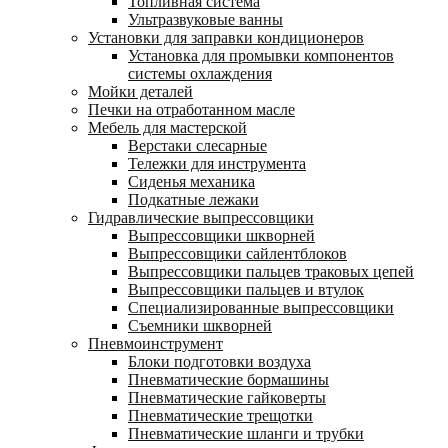
Топливная система
Ультразвуковые ванны
Установки для заправки кондиционеров
Установка для промывки компонентов
системы охлаждения
Мойки деталей
Печки на отработанном масле
Мебель для мастерской
Верстаки слесарные
Тележки для инструмента
Сиденья механика
Подкатные лежаки
Гидравлические выпрессовщики
Выпрессовщики шкворней
Выпрессовщики сайлентблоков
Выпрессовщики пальцев траковых цепей
Выпрессовщики пальцев и втулок
Специализированные выпрессовщики
Cъемники шкворней
Пневмоинструмент
Блоки подготовки воздуха
Пневматические бормашины
Пневматические гайковерты
Пневматические трещотки
Пневматические шланги и трубки