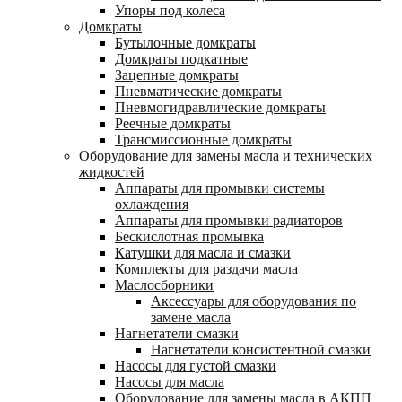
Упоры под колеса
Домкраты
Бутылочные домкраты
Домкраты подкатные
Зацепные домкраты
Пневматические домкраты
Пневмогидравлические домкраты
Реечные домкраты
Трансмиссионные домкраты
Оборудование для замены масла и технических
жидкостей
Аппараты для промывки системы
охлаждения
Аппараты для промывки радиаторов
Бескислотная промывка
Катушки для масла и смазки
Комплекты для раздачи масла
Маслосборники
Аксессуары для оборудования по
замене масла
Нагнетатели смазки
Нагнетатели консистентной смазки
Насосы для густой смазки
Насосы для масла
Оборудование для замены масла в АКПП