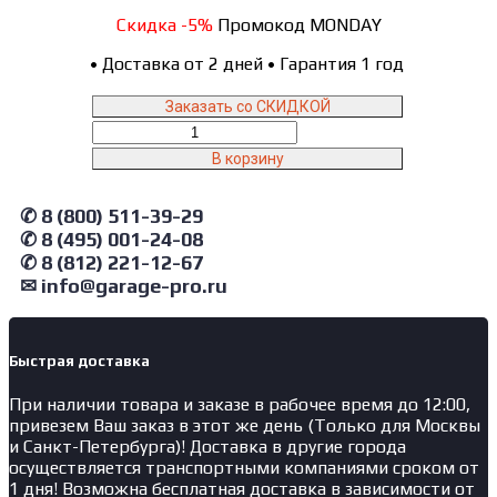
Скидка -5%
Промокод MONDAY
•
Доставка от 2 дней
•
Гарантия 1 год
Заказать со СКИДКОЙ
Количество
товара
В корзину
2379B
NORDBERG
✆ 8 (800) 511-39-29
Установка
для
✆ 8 (495) 001-24-08
сбора
✆ 8 (812) 221-12-67
масла
✉ info@garage-pro.ru
пневматическая,
65
л,
синяя
Быстрая доставка
При наличии товара и заказе в рабочее время до 12:00,
привезем Ваш заказ в этот же день (Только для Москвы
и Санкт-Петербурга)! Доставка в другие города
осуществляется транспортными компаниями сроком от
1 дня! Возможна бесплатная доставка в зависимости от