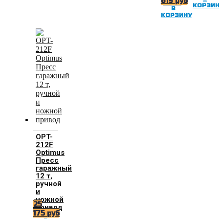
619
руб
220В
КОРЗИ
В
КОРЗИНУ
OPT-
212F
Optimus
Пресс
гаражный
12 т,
ручной
и
ножной
25
привод
175
руб