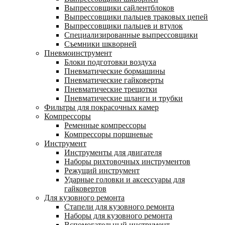
Выпрессовщики сайлентблоков
Выпрессовщики пальцев траковых цепей
Выпрессовщики пальцев и втулок
Специализированные выпрессовщики
Cъемники шкворней
Пневмоинструмент
Блоки подготовки воздуха
Пневматические бормашины
Пневматические гайковерты
Пневматические трещотки
Пневматические шланги и трубки
Фильтры для покрасочных камер
Компрессоры
Ременные компрессоры
Компрессоры поршневые
Инструмент
Инструменты для двигателя
Наборы рихтовочных инструментов
Режущий инструмент
Ударные головки и аксессуары для
гайковертов
Для кузовного ремонта
Стапели для кузовного ремонта
Наборы для кузовного ремонта
Вспомогательный инструмент