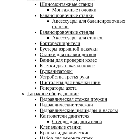
Шиномонтажные станки
Монтажные головки
Балансировочные станки
Аксессуары для балансировочных
станков
Балансировочные стенды
Аксессуары для станков
Борторасширители
Бустеры взрывной накачки
Станки для правки дисков
Ванны для проверки колес
Клетки для накачки колес
Вулканизаторы
Устройства третья рука
Пистолеты для накачки шин
Генераторы азота
Гаражное оборудование
Гидравлическая стяжка пружин
Гидравлические тележки
Гидравлические цилиндры и насосы
Кантователи двигателя
Стенды для двигателей
Клепальные станки
Краны гидравлические
Набор для ремонта стоек