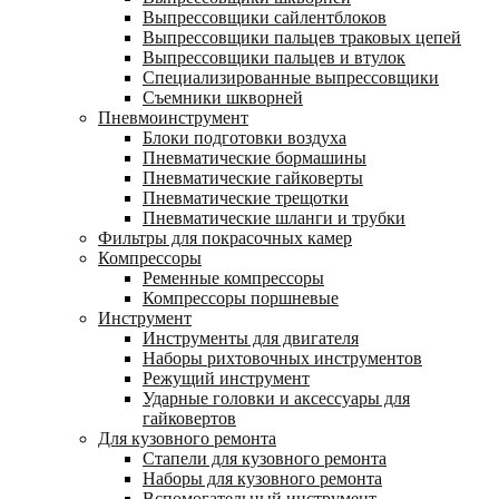
Выпрессовщики сайлентблоков
Выпрессовщики пальцев траковых цепей
Выпрессовщики пальцев и втулок
Специализированные выпрессовщики
Cъемники шкворней
Пневмоинструмент
Блоки подготовки воздуха
Пневматические бормашины
Пневматические гайковерты
Пневматические трещотки
Пневматические шланги и трубки
Фильтры для покрасочных камер
Компрессоры
Ременные компрессоры
Компрессоры поршневые
Инструмент
Инструменты для двигателя
Наборы рихтовочных инструментов
Режущий инструмент
Ударные головки и аксессуары для
гайковертов
Для кузовного ремонта
Стапели для кузовного ремонта
Наборы для кузовного ремонта
Вспомогательный инструмент