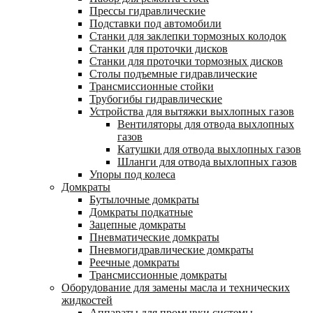
Прессы гидравлические
Подставки под автомобили
Станки для заклепки тормозных колодок
Станки для проточки дисков
Станки для проточки тормозных дисков
Столы подъемные гидравлические
Трансмиссионные стойки
Трубогибы гидравлические
Устройства для вытяжки выхлопных газов
Вентиляторы для отвода выхлопных
газов
Катушки для отвода выхлопных газов
Шланги для отвода выхлопных газов
Упоры под колеса
Домкраты
Бутылочные домкраты
Домкраты подкатные
Зацепные домкраты
Пневматические домкраты
Пневмогидравлические домкраты
Реечные домкраты
Трансмиссионные домкраты
Оборудование для замены масла и технических
жидкостей
Аппараты для промывки системы