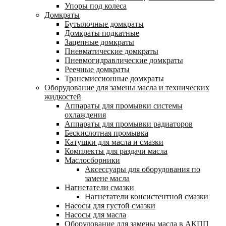
Упоры под колеса
Домкраты
Бутылочные домкраты
Домкраты подкатные
Зацепные домкраты
Пневматические домкраты
Пневмогидравлические домкраты
Реечные домкраты
Трансмиссионные домкраты
Оборудование для замены масла и технических
жидкостей
Аппараты для промывки системы
охлаждения
Аппараты для промывки радиаторов
Бескислотная промывка
Катушки для масла и смазки
Комплекты для раздачи масла
Маслосборники
Аксессуары для оборудования по
замене масла
Нагнетатели смазки
Нагнетатели консистентной смазки
Насосы для густой смазки
Насосы для масла
Оборудование для замены масла в АКПП