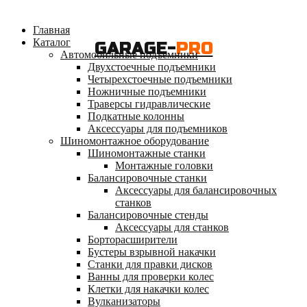
Главная
Каталог
GARAGE-
PRO
Автомобильные подъемники
Двухстоечные подъемники
Четырехстоечные подъемники
Ножничные подъемники
Траверсы гидравлические
Подкатные колонны
Аксессуары для подъемников
Шиномонтажное оборудование
Шиномонтажные станки
Монтажные головки
Балансировочные станки
Аксессуары для балансировочных
станков
Балансировочные стенды
Аксессуары для станков
Борторасширители
Бустеры взрывной накачки
Станки для правки дисков
Ванны для проверки колес
Клетки для накачки колес
Вулканизаторы