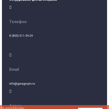

Телефон
8 (800) 511-39-29

Email
info@garage-pro.ru

Адрес
Мы используем cookie.