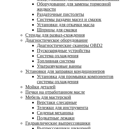
Оборудование для замены тормозной
жидкости
Раздаточные пистолеты
Системы раздачи масел и смазок
Установки для откачки масла
Шприцы для смазки
Стенды для развал-схождения
Диагностическое оборудование
Диагностические сканеры OBD2
Пускозарядные устройства
Система охлаждения
Топливная система
Ультразвуковые ванны
Установки для заправки кондиционеров
Установка для промывки компонентов
системы охлаждения
Мойки деталей
Печки на отработанном масле
Мебель для мастерской
Верстаки слесарные
Тележки для инструмента
Сиденья механика
Подкатные лежаки
Гидравлические выпрессовщики
Выпрессовщики шкворней