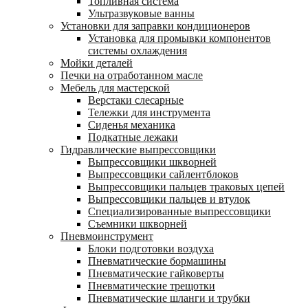
Топливная система
Ультразвуковые ванны
Установки для заправки кондиционеров
Установка для промывки компонентов
системы охлаждения
Мойки деталей
Печки на отработанном масле
Мебель для мастерской
Верстаки слесарные
Тележки для инструмента
Сиденья механика
Подкатные лежаки
Гидравлические выпрессовщики
Выпрессовщики шкворней
Выпрессовщики сайлентблоков
Выпрессовщики пальцев траковых цепей
Выпрессовщики пальцев и втулок
Специализированные выпрессовщики
Cъемники шкворней
Пневмоинструмент
Блоки подготовки воздуха
Пневматические бормашины
Пневматические гайковерты
Пневматические трещотки
Пневматические шланги и трубки