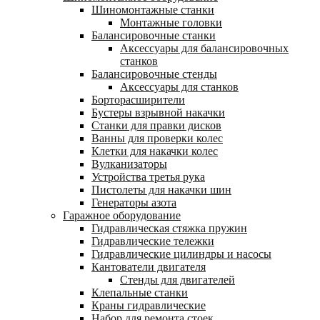
Шиномонтажные станки
Монтажные головки
Балансировочные станки
Аксессуары для балансировочных
станков
Балансировочные стенды
Аксессуары для станков
Борторасширители
Бустеры взрывной накачки
Станки для правки дисков
Ванны для проверки колес
Клетки для накачки колес
Вулканизаторы
Устройства третья рука
Пистолеты для накачки шин
Генераторы азота
Гаражное оборудование
Гидравлическая стяжка пружин
Гидравлические тележки
Гидравлические цилиндры и насосы
Кантователи двигателя
Стенды для двигателей
Клепальные станки
Краны гидравлические
Набор для ремонта стоек