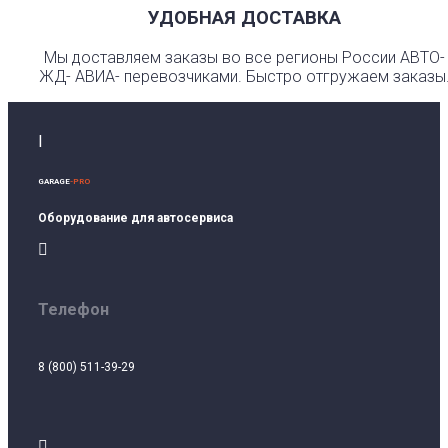
УДОБНАЯ ДОСТАВКА
Мы доставляем заказы во все регионы России АВТО-
ЖД- АВИА- перевозчиками. Быстро отгружаем заказы
I
GARAGE
-PRO
Оборудование для автосервиса

Телефон
8 (800) 511-39-29
