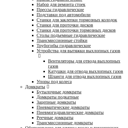
Набор для ремонта стоек
Прессы гидравлические
Подставки под автомобили
Станки для заклепки тормозных колодок
Станки для проточки дисков
Станки для проточки тормозных дисков
Столы подъемные гидравлические
Трансмиссионные стойки
Трубогибы гидравлические
Устройства для вытяжки выхлопных газов
Вентиляторы для отвода выхлопных
газов
Катушки для отвода выхлопных газов
Шланги для отвода выхлопных газов
Упоры под колеса
Домкраты
Бутылочные домкраты
Домкраты подкатные
Зацепные домкраты
Пневматические домкраты
Пневмогидравлические домкраты
Реечные домкраты
Трансмиссионные домкраты
Оборудование для замены масла и технических