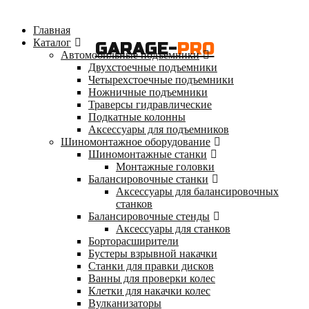
Главная
Каталог
GARAGE-
PRO
Автомобильные подъемники
Двухстоечные подъемники
Четырехстоечные подъемники
Ножничные подъемники
Траверсы гидравлические
Подкатные колонны
Аксессуары для подъемников
Шиномонтажное оборудование
Шиномонтажные станки
Монтажные головки
Балансировочные станки
Аксессуары для балансировочных
станков
Балансировочные стенды
Аксессуары для станков
Борторасширители
Бустеры взрывной накачки
Станки для правки дисков
Ванны для проверки колес
Клетки для накачки колес
Вулканизаторы