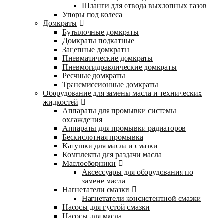
Шланги для отвода выхлопных газов
Упоры под колеса
Домкраты
Бутылочные домкраты
Домкраты подкатные
Зацепные домкраты
Пневматические домкраты
Пневмогидравлические домкраты
Реечные домкраты
Трансмиссионные домкраты
Оборудование для замены масла и технических
жидкостей
Аппараты для промывки системы
охлаждения
Аппараты для промывки радиаторов
Бескислотная промывка
Катушки для масла и смазки
Комплекты для раздачи масла
Маслосборники
Аксессуары для оборудования по
замене масла
Нагнетатели смазки
Нагнетатели консистентной смазки
Насосы для густой смазки
Насосы для масла