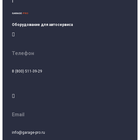
I
GARAGE
-PRO
Оборудование для автосервиса

Телефон
8 (800) 511-39-29

Email
info@garage-pro.ru