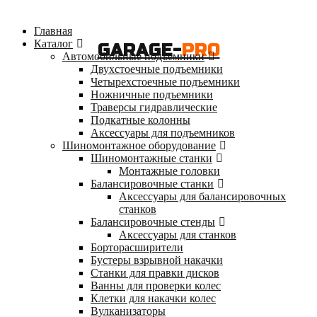
Главная
Каталог
GARAGE-
PRO
Автомобильные подъемники
Двухстоечные подъемники
Четырехстоечные подъемники
Ножничные подъемники
Траверсы гидравлические
Подкатные колонны
Аксессуары для подъемников
Шиномонтажное оборудование
Шиномонтажные станки
Монтажные головки
Балансировочные станки
Аксессуары для балансировочных
станков
Балансировочные стенды
Аксессуары для станков
Борторасширители
Бустеры взрывной накачки
Станки для правки дисков
Ванны для проверки колес
Клетки для накачки колес
Вулканизаторы