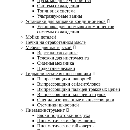
Пускозарядные устройства
Система охлаждения
Топливная система
Ультразвуковые ванны
Установки для заправки кондиционеров
Установка для промывки компонентов
системы охлаждения
Мойки деталей
Печки на отработанном масле
Мебель для мастерской
Верстаки слесарные
Тележки для инструмента
Сиденья механика
Подкатные лежаки
Гидравлические выпрессовщики
Выпрессовщики шкворней
Выпрессовщики сайлентблоков
Выпрессовщики пальцев траковых цепей
Выпрессовщики пальцев и втулок
Специализированные выпрессовщики
Cъемники шкворней
Пневмоинструмент
Блоки подготовки воздуха
Пневматические бормашины
Пневматические гайковерты