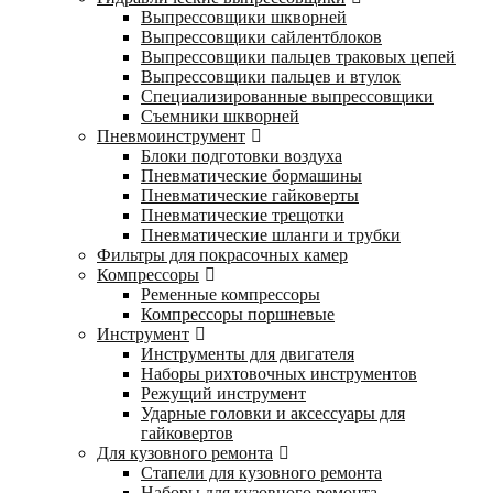
Выпрессовщики шкворней
Выпрессовщики сайлентблоков
Выпрессовщики пальцев траковых цепей
Выпрессовщики пальцев и втулок
Специализированные выпрессовщики
Cъемники шкворней
Пневмоинструмент
Блоки подготовки воздуха
Пневматические бормашины
Пневматические гайковерты
Пневматические трещотки
Пневматические шланги и трубки
Фильтры для покрасочных камер
Компрессоры
Ременные компрессоры
Компрессоры поршневые
Инструмент
Инструменты для двигателя
Наборы рихтовочных инструментов
Режущий инструмент
Ударные головки и аксессуары для
гайковертов
Для кузовного ремонта
Стапели для кузовного ремонта
Наборы для кузовного ремонта