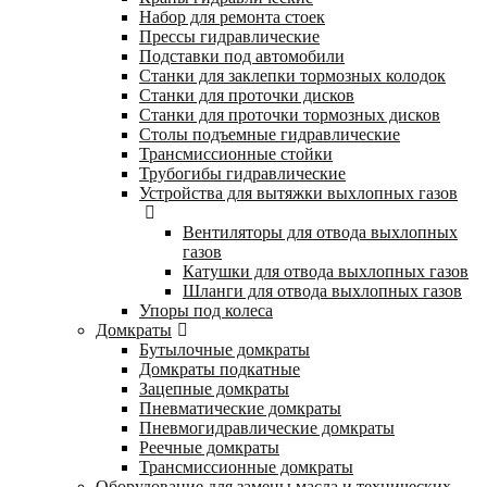
Набор для ремонта стоек
Прессы гидравлические
Подставки под автомобили
Станки для заклепки тормозных колодок
Станки для проточки дисков
Станки для проточки тормозных дисков
Столы подъемные гидравлические
Трансмиссионные стойки
Трубогибы гидравлические
Устройства для вытяжки выхлопных газов
Вентиляторы для отвода выхлопных
газов
Катушки для отвода выхлопных газов
Шланги для отвода выхлопных газов
Упоры под колеса
Домкраты
Бутылочные домкраты
Домкраты подкатные
Зацепные домкраты
Пневматические домкраты
Пневмогидравлические домкраты
Реечные домкраты
Трансмиссионные домкраты
Оборудование для замены масла и технических