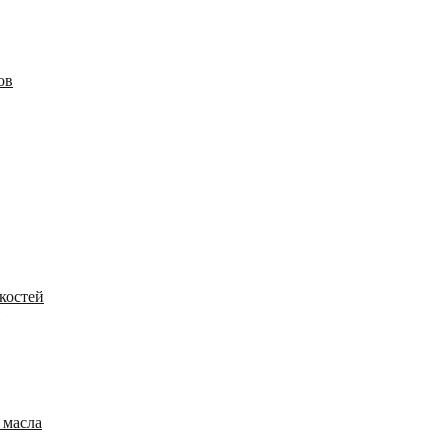
ов
костей
 масла