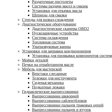
Раздаточные пистолеты
Системы раздачи масел и смазок
Установки для откачки масла
Шприцы для смазки
Стенды для развал-схождения
Диагностическое оборудование
Диагностические сканеры OBD2
Пускозарядные устройства
Система охлаждения
Топливная система
Ультразвуковые ванны
Установки для заправки кондиционеров
Установка для промывки компонентов систе
Мойки деталей
Печки на отработанном масле
Мебель для мастерской
Верстаки слесарные
Тележки для инструмента
Сиденья механика
Подкатные лежаки
Гидравлические выпрессовщики
Выпрессовщики шкворней
Выпрессовщики сайлентблоков
Выпрессовщики пальцев траковых цепей
Выпрессовщики пальцев и втулок