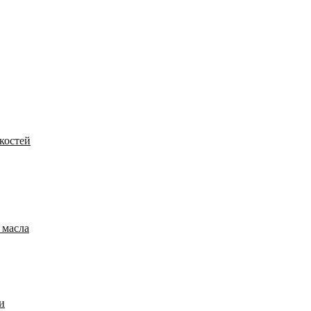
костей
 масла
и