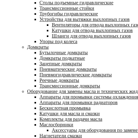
Столы подъемные гидравлические
Трансмиссионные стойки
Трубогибы гидравлические
Устройства для вытяжки выхлопных газов
Вентиляторы для отвода выхлопных газ
Катушки для отвода выхлопных газов
Шланги для отвода выхлопных газов
Упоры под колеса
Домкраты
Бутылочные домкраты
Домкраты подкатные
Зацепные домкраты
Пневматические домкраты
Пневмогидравлические домкраты
Реечные домкраты
Трансмиссионные домкраты
Оборудование для замены масла и технических жид
Аппараты для промывки системы охлаждения
Аппараты для промывки радиаторов
Бескислотная промывка
Катушки для масла и смазки
Комплекты для раздачи масла
Маслосборники
Аксессуары для оборудования по замене
Нагнетатели смазки