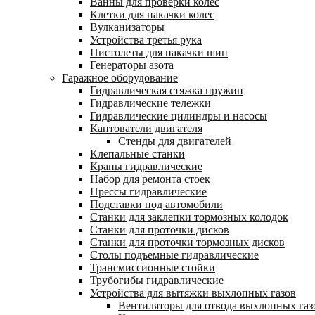
Ванны для проверки колес
Клетки для накачки колес
Вулканизаторы
Устройства третья рука
Пистолеты для накачки шин
Генераторы азота
Гаражное оборудование
Гидравлическая стяжка пружин
Гидравлические тележки
Гидравлические цилиндры и насосы
Кантователи двигателя
Стенды для двигателей
Клепальные станки
Краны гидравлические
Набор для ремонта стоек
Прессы гидравлические
Подставки под автомобили
Станки для заклепки тормозных колодок
Станки для проточки дисков
Станки для проточки тормозных дисков
Столы подъемные гидравлические
Трансмиссионные стойки
Трубогибы гидравлические
Устройства для вытяжки выхлопных газов
Вентиляторы для отвода выхлопных газ