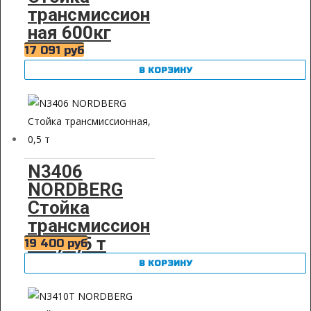
трансмиссион
ная 600кг
17 091
руб
В КОРЗИНУ
N3406
NORDBERG
Стойка
трансмиссион
ная, 0,5 т
19 400
руб
В КОРЗИНУ