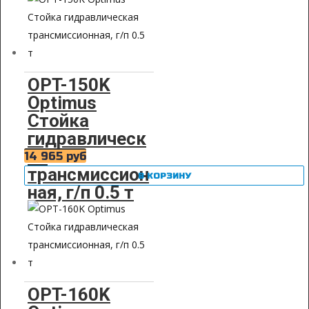
OPT-150K
Optimus
Стойка
гидравлическ
ая
14 965
руб
трансмиссион
В КОРЗИНУ
ная, г/п 0.5 т
OPT-160K