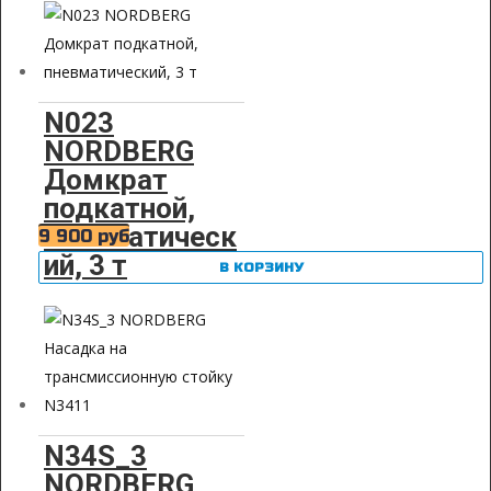
N023
NORDBERG
Домкрат
подкатной,
пневматическ
9 900
руб
ий, 3 т
В КОРЗИНУ
N34S_3
NORDBERG