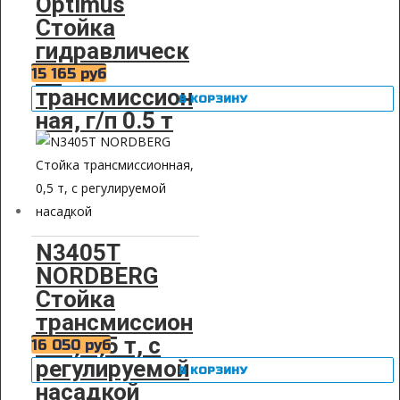
Optimus
Стойка
гидравлическ
ая
15 165
руб
трансмиссион
В КОРЗИНУ
ная, г/п 0.5 т
N3405T
NORDBERG
Стойка
трансмиссион
ная, 0,5 т, с
16 050
руб
регулируемой
В КОРЗИНУ
насадкой