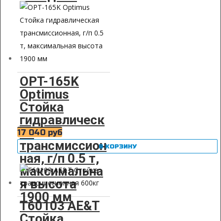
OPT-165K
Optimus
Стойка
гидравлическ
ая
17 040
руб
трансмиссион
В КОРЗИНУ
ная, г/п 0.5 т,
максимальна
я высота
1900 мм
T60103 AE&T
Стойка