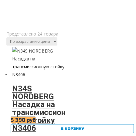
Трансмиссионные стойки
Представлено 24 товара
N34S
NORDBERG
Насадка на
трансмиссион
ную стойку
5 390
руб
N3406
В КОРЗИНУ