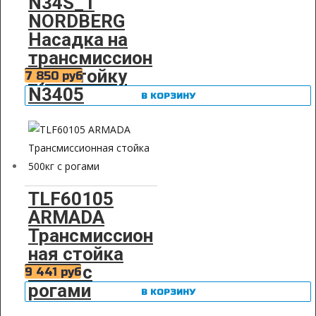
N34S_1
NORDBERG
Насадка на
трансмиссион
ную стойку
7 850
руб
N3405
В КОРЗИНУ
TLF60105
ARMADA
Трансмиссион
ная стойка
500кг с
9 441
руб
рогами
В КОРЗИНУ