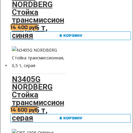
NORDBERG
Стойка
трансмиссион
ная, 0,5 т,
14 400
руб
синяя
В КОРЗИНУ
N3405G
NORDBERG
Стойка
трансмиссион
ная, 0,5 т,
14 600
руб
серая
В КОРЗИНУ