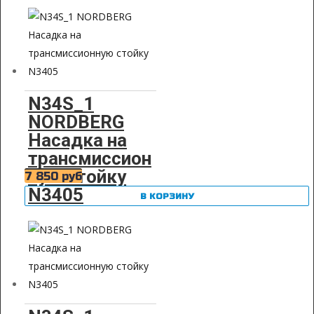
N34S_1
NORDBERG
Насадка на
трансмиссион
ную стойку
7 850
руб
N3405
В КОРЗИНУ