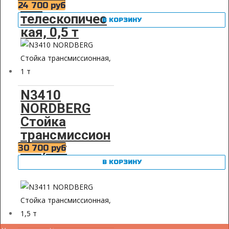
ная
24 700
руб
телескопичес
В КОРЗИНУ
кая, 0,5 т
N3410
NORDBERG
Стойка
трансмиссион
ная, 1 т
30 700
руб
В КОРЗИНУ