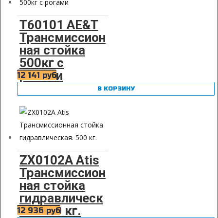
T60101 AE&T
Трансмиссион
ная стойка
500кг с
рогами
12 141
руб
В КОРЗИНУ
ZX0102A Atis
Трансмиссион
ная стойка
гидравлическ
ая. 500 кг.
12 936
руб