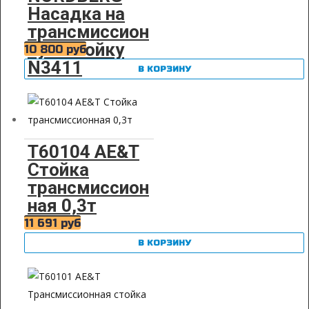
Насадка на
трансмиссион
ную стойку
10 800
руб
N3411
В КОРЗИНУ
Т60104 AE&T
Стойка
трансмиссион
ная 0,3т
11 691
руб
В КОРЗИНУ