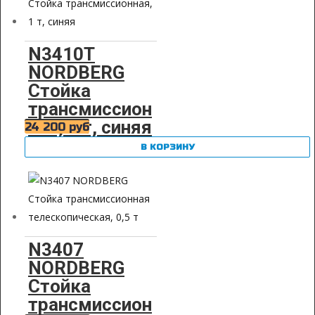
N3410T
NORDBERG
Стойка
трансмиссион
ная, 1 т, синяя
24 200
руб
В КОРЗИНУ
N3407
NORDBERG
Стойка
трансмиссион