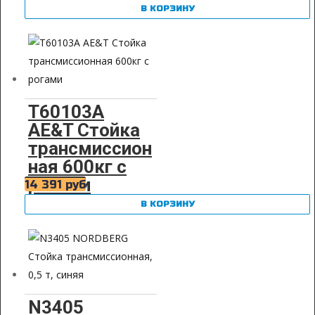
В КОРЗИНУ
T60103A
AE&T Стойка
трансмиссион
ная 600кг с
рогами
14 391
руб
В КОРЗИНУ
N3405