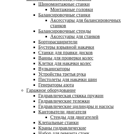
Шиномонтажные станки
Монтажные головки
Балансировочные станки
Аксессуары для балансировочных
станков
Балансировочные стенды
Аксессуары для станков
Борторасширители
Бустеры взрывной накачки
Станки для правки дисков
Ванны для проверки колес
Клетки для накачки колес
Вулканизаторы
Устройства третья рука
Пистолеты для накачки шин
Генераторы азота
Гаражное оборудование
Гидравлическая стяжка пружин
Гидравлические тележки
Гидравлические цилиндры и насосы
Кантователи двигателя
Стенды для двигателей
Клепальные станки
Краны гидравлические
Набор для ремонта стоек