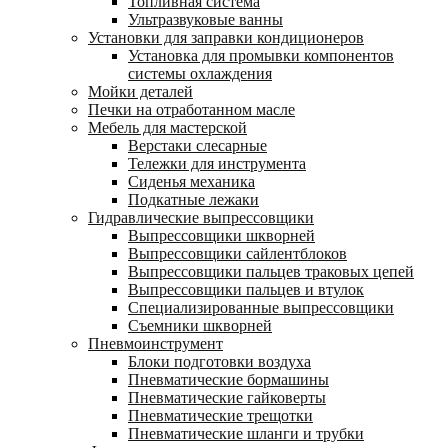
Топливная система
Ультразвуковые ванны
Установки для заправки кондиционеров
Установка для промывки компонентов
системы охлаждения
Мойки деталей
Печки на отработанном масле
Мебель для мастерской
Верстаки слесарные
Тележки для инструмента
Сиденья механика
Подкатные лежаки
Гидравлические выпрессовщики
Выпрессовщики шкворней
Выпрессовщики сайлентблоков
Выпрессовщики пальцев траковых цепей
Выпрессовщики пальцев и втулок
Специализированные выпрессовщики
Cъемники шкворней
Пневмоинструмент
Блоки подготовки воздуха
Пневматические бормашины
Пневматические гайковерты
Пневматические трещотки
Пневматические шланги и трубки