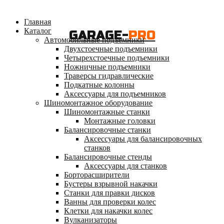
Главная
Каталог
GARAGE-
PRO
Автомобильные подъемники
Двухстоечные подъемники
Четырехстоечные подъемники
Ножничные подъемники
Траверсы гидравлические
Подкатные колонны
Аксессуары для подъемников
Шиномонтажное оборудование
Шиномонтажные станки
Монтажные головки
Балансировочные станки
Аксессуары для балансировочных
станков
Балансировочные стенды
Аксессуары для станков
Борторасширители
Бустеры взрывной накачки
Станки для правки дисков
Ванны для проверки колес
Клетки для накачки колес
Вулканизаторы