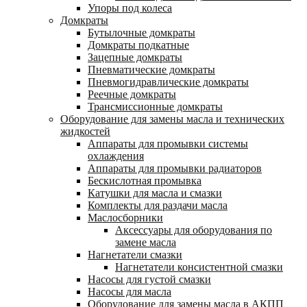
Упоры под колеса
Домкраты
Бутылочные домкраты
Домкраты подкатные
Зацепные домкраты
Пневматические домкраты
Пневмогидравлические домкраты
Реечные домкраты
Трансмиссионные домкраты
Оборудование для замены масла и технических
жидкостей
Аппараты для промывки системы
охлаждения
Аппараты для промывки радиаторов
Бескислотная промывка
Катушки для масла и смазки
Комплекты для раздачи масла
Маслосборники
Аксессуары для оборудования по
замене масла
Нагнетатели смазки
Нагнетатели консистентной смазки
Насосы для густой смазки
Насосы для масла
Оборудование для замены масла в АКПП