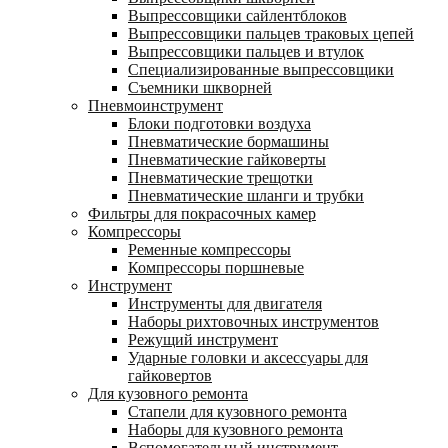
Выпрессовщики сайлентблоков
Выпрессовщики пальцев траковых цепей
Выпрессовщики пальцев и втулок
Специализированные выпрессовщики
Cъемники шкворней
Пневмоинструмент
Блоки подготовки воздуха
Пневматические бормашины
Пневматические гайковерты
Пневматические трещотки
Пневматические шланги и трубки
Фильтры для покрасочных камер
Компрессоры
Ременные компрессоры
Компрессоры поршневые
Инструмент
Инструменты для двигателя
Наборы рихтовочных инструментов
Режущий инструмент
Ударные головки и аксессуары для
гайковертов
Для кузовного ремонта
Стапели для кузовного ремонта
Наборы для кузовного ремонта
Вспомогательный инструмент