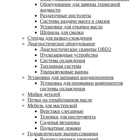
Оборудование для замены тормозной
жидкости
Раздаточные пистолеты
Системы раздачи масел и смазок
Установки для откачки масла
Шприцы для смазки
Стенды для развал-схождения
Диагностическое оборудование
Диагностические сканеры OBD2
Пускозарядные устройства
Система охлаждения
Топливная система
Ультразвуковые ванны
Установки для заправки кондиционеров
Установка для промывки компонентов
системы охлаждения
Мойки деталей
Печки на отработанном масле
Мебель для мастерской
Верстаки слесарные
Тележки для инструмента
Сиденья механика
Подкатные лежаки
Гидравлические выпрессовщики
Выпрессовщики шкворней