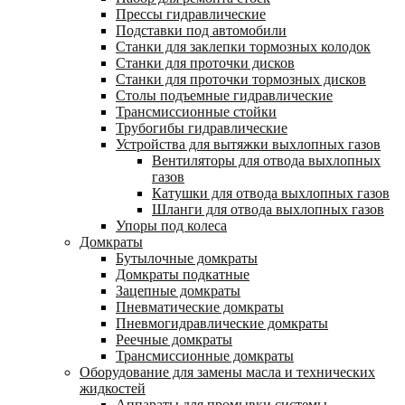
Прессы гидравлические
Подставки под автомобили
Станки для заклепки тормозных колодок
Станки для проточки дисков
Станки для проточки тормозных дисков
Столы подъемные гидравлические
Трансмиссионные стойки
Трубогибы гидравлические
Устройства для вытяжки выхлопных газов
Вентиляторы для отвода выхлопных
газов
Катушки для отвода выхлопных газов
Шланги для отвода выхлопных газов
Упоры под колеса
Домкраты
Бутылочные домкраты
Домкраты подкатные
Зацепные домкраты
Пневматические домкраты
Пневмогидравлические домкраты
Реечные домкраты
Трансмиссионные домкраты
Оборудование для замены масла и технических
жидкостей
Аппараты для промывки системы