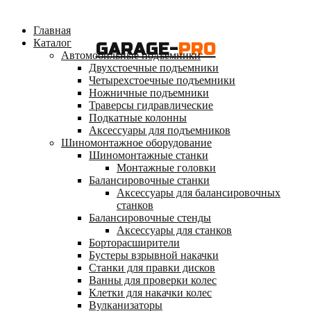
Главная
Каталог
GARAGE-
PRO
Автомобильные подъемники
Двухстоечные подъемники
Четырехстоечные подъемники
Ножничные подъемники
Траверсы гидравлические
Подкатные колонны
Аксессуары для подъемников
Шиномонтажное оборудование
Шиномонтажные станки
Монтажные головки
Балансировочные станки
Аксессуары для балансировочных
станков
Балансировочные стенды
Аксессуары для станков
Борторасширители
Бустеры взрывной накачки
Станки для правки дисков
Ванны для проверки колес
Клетки для накачки колес
Вулканизаторы