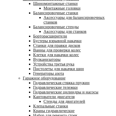
Шиномонтажные станки
Монтажные головки
Балансировочные станки
Аксессуары для балансировочных
станков
Балансировочные стенды
Аксессуары для станков
Борторасширители
Бустеры взрывной накачки
Станки для правки дисков
Ванны для проверки колес
Клетки для накачки колес
Вулканизаторы
Устройства третья рука
Пистолеты для накачки шин
Генераторы азота
Гаражное оборудование
Гидравлическая стяжка пружин
Гидравлические тележки
Гидравлические цилиндры и насосы
Кантователи двигателя
Стенды для двигателей
Клепальные станки
Краны гидравлические
Набор для ремонта стоек