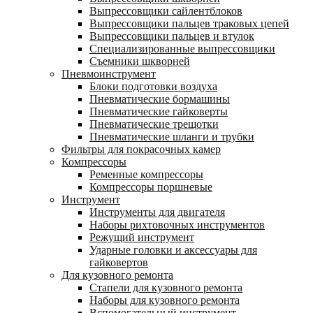
Выпрессовщики сайлентблоков
Выпрессовщики пальцев траковых цепей
Выпрессовщики пальцев и втулок
Специализированные выпрессовщики
Cъемники шкворней
Пневмоинструмент
Блоки подготовки воздуха
Пневматические бормашины
Пневматические гайковерты
Пневматические трещотки
Пневматические шланги и трубки
Фильтры для покрасочных камер
Компрессоры
Ременные компрессоры
Компрессоры поршневые
Инструмент
Инструменты для двигателя
Наборы рихтовочных инструментов
Режущий инструмент
Ударные головки и аксессуары для
гайковертов
Для кузовного ремонта
Стапели для кузовного ремонта
Наборы для кузовного ремонта
Вспомогательный инструмент