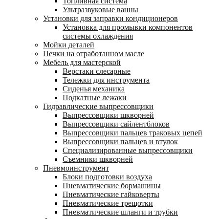
Топливная система
Ультразвуковые ванны
Установки для заправки кондиционеров
Установка для промывки компонентов
системы охлаждения
Мойки деталей
Печки на отработанном масле
Мебель для мастерской
Верстаки слесарные
Тележки для инструмента
Сиденья механика
Подкатные лежаки
Гидравлические выпрессовщики
Выпрессовщики шкворней
Выпрессовщики сайлентблоков
Выпрессовщики пальцев траковых цепей
Выпрессовщики пальцев и втулок
Специализированные выпрессовщики
Cъемники шкворней
Пневмоинструмент
Блоки подготовки воздуха
Пневматические бормашины
Пневматические гайковерты
Пневматические трещотки
Пневматические шланги и трубки