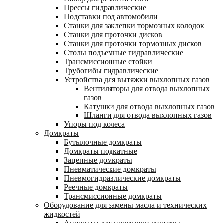
Прессы гидравлические
Подставки под автомобили
Станки для заклепки тормозных колодок
Станки для проточки дисков
Станки для проточки тормозных дисков
Столы подъемные гидравлические
Трансмиссионные стойки
Трубогибы гидравлические
Устройства для вытяжки выхлопных газов
Вентиляторы для отвода выхлопных
газов
Катушки для отвода выхлопных газов
Шланги для отвода выхлопных газов
Упоры под колеса
Домкраты
Бутылочные домкраты
Домкраты подкатные
Зацепные домкраты
Пневматические домкраты
Пневмогидравлические домкраты
Реечные домкраты
Трансмиссионные домкраты
Оборудование для замены масла и технических
жидкостей
Аппараты для промывки системы