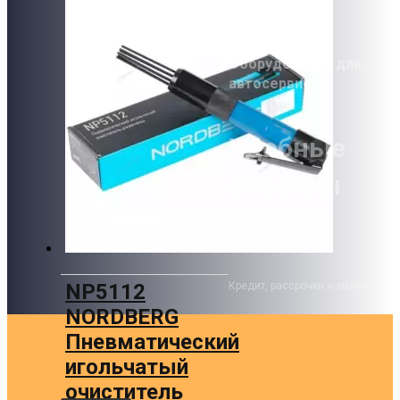
Garage-Pro
Оборудование для
автосервиса
Удобные
способы
оплаты!
NP5112
Кредит, рассрочки и лизинг!
NORDBERG
Пневматический
игольчатый
очиститель