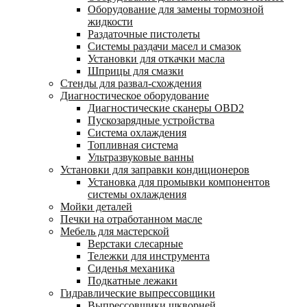
Оборудование для замены тормозной
жидкости
Раздаточные пистолеты
Системы раздачи масел и смазок
Установки для откачки масла
Шприцы для смазки
Стенды для развал-схождения
Диагностическое оборудование
Диагностические сканеры OBD2
Пускозарядные устройства
Система охлаждения
Топливная система
Ультразвуковые ванны
Установки для заправки кондиционеров
Установка для промывки компонентов
системы охлаждения
Мойки деталей
Печки на отработанном масле
Мебель для мастерской
Верстаки слесарные
Тележки для инструмента
Сиденья механика
Подкатные лежаки
Гидравлические выпрессовщики
Выпрессовщики шкворней