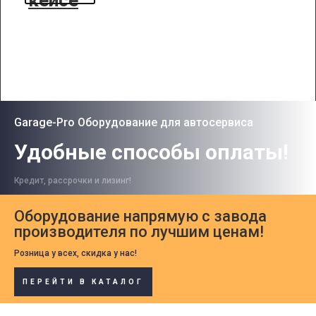
кейсе
Garage-Pro Оборудование для автосервиса
Удобные способы оплаты!
Кредит, рассрочки и лизинг!
Оборудование напрямую с завода
производителя по лучшим ценам!
Розница у всех, скидка у нас!
ПЕРЕЙТИ В КАТАЛОГ