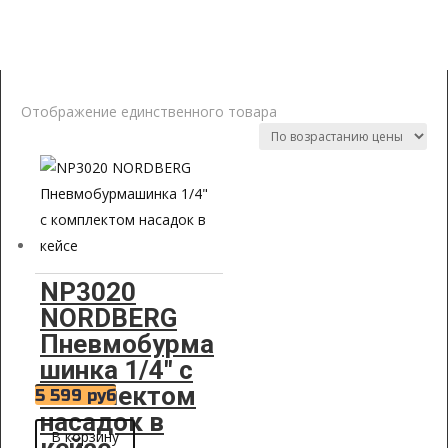
Пневмобормашинки
Отображение единственного товара
NP3020
NORDBERG
Пневмобурма
шинка 1/4″ с
комплектом
5 599
руб
насадок в
В корзину