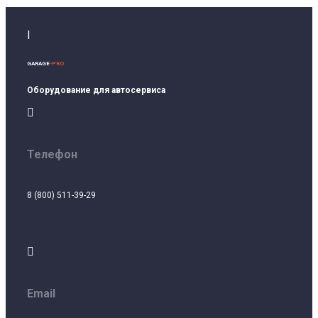
I
GARAGE
-PRO
Оборудование для автосервиса

Телефон
8 (800) 511-39-29

Email