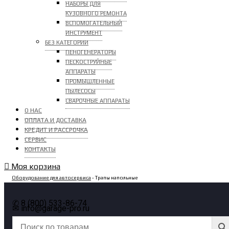
НАБОРЫ ДЛЯ
КУЗОВНОГО РЕМОНТА
ВСПОМОГАТЕЛЬНЫЙ
ИНСТРУМЕНТ
БЕЗ КАТЕГОРИИ
ПЕНОГЕНЕРАТОРЫ
ПЕСКОСТРУЙНЫЕ
АППАРАТЫ
ПРОМЫШЛЕННЫЕ
ПЫЛЕСОСЫ
СВАРОЧНЫЕ АППАРАТЫ
О НАС
ОПЛАТА И ДОСТАВКА
КРЕДИТ И РАССРОЧКА
СЕРВИС
КОНТАКТЫ
Моя корзина
Оборудование для автосервиса
- Трапы напольные
✆ 8 (800) 533-86-74
✉ info@garage-pro.ru