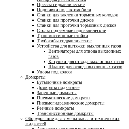
Прессы гидравлические
Подставки под автомобили
Станки для заклепки тормозных колодок
Станки для проточки дисков
Станки для проточки тормозных дисков
Столы подъемные гидравлические
Трансмиссионные стойки
Трубогибы гидравлические
Устройства для вытяжки выхлопных газов
Вентиляторы для отвода выхлопных
газов
Катушки для отвода выхлопных газов
Шланги для отвода выхлопных газов
Упоры под колеса
Домкраты
Бутылочные домкраты
Домкраты подкатные
Зацепные домкраты
Пневматические домкраты
Пневмогидравлические домкраты
Реечные домкраты
Трансмиссионные домкраты
Оборудование для замены масла и технических
жидкостей
Аппараты для промывки системы