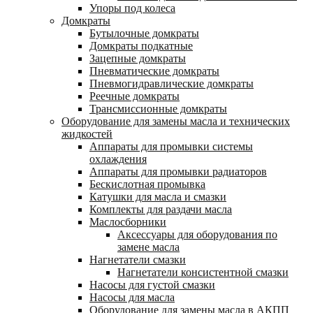
Упоры под колеса
Домкраты
Бутылочные домкраты
Домкраты подкатные
Зацепные домкраты
Пневматические домкраты
Пневмогидравлические домкраты
Реечные домкраты
Трансмиссионные домкраты
Оборудование для замены масла и технических
жидкостей
Аппараты для промывки системы
охлаждения
Аппараты для промывки радиаторов
Бескислотная промывка
Катушки для масла и смазки
Комплекты для раздачи масла
Маслосборники
Аксессуары для оборудования по
замене масла
Нагнетатели смазки
Нагнетатели консистентной смазки
Насосы для густой смазки
Насосы для масла
Оборудование для замены масла в АКПП