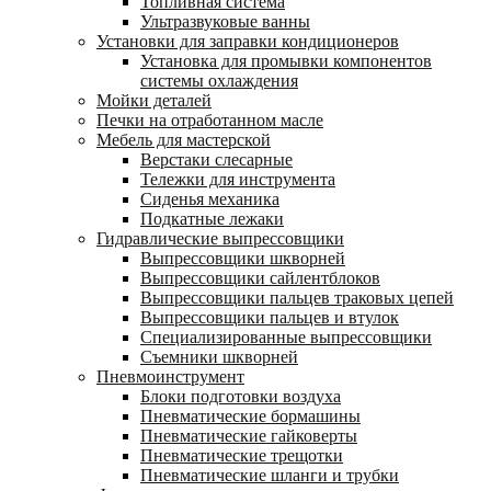
Топливная система
Ультразвуковые ванны
Установки для заправки кондиционеров
Установка для промывки компонентов
системы охлаждения
Мойки деталей
Печки на отработанном масле
Мебель для мастерской
Верстаки слесарные
Тележки для инструмента
Сиденья механика
Подкатные лежаки
Гидравлические выпрессовщики
Выпрессовщики шкворней
Выпрессовщики сайлентблоков
Выпрессовщики пальцев траковых цепей
Выпрессовщики пальцев и втулок
Специализированные выпрессовщики
Cъемники шкворней
Пневмоинструмент
Блоки подготовки воздуха
Пневматические бормашины
Пневматические гайковерты
Пневматические трещотки
Пневматические шланги и трубки