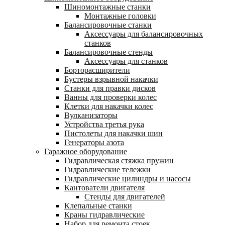
Шиномонтажные станки
Монтажные головки
Балансировочные станки
Аксессуары для балансировочных
станков
Балансировочные стенды
Аксессуары для станков
Борторасширители
Бустеры взрывной накачки
Станки для правки дисков
Ванны для проверки колес
Клетки для накачки колес
Вулканизаторы
Устройства третья рука
Пистолеты для накачки шин
Генераторы азота
Гаражное оборудование
Гидравлическая стяжка пружин
Гидравлические тележки
Гидравлические цилиндры и насосы
Кантователи двигателя
Стенды для двигателей
Клепальные станки
Краны гидравлические
Набор для ремонта стоек