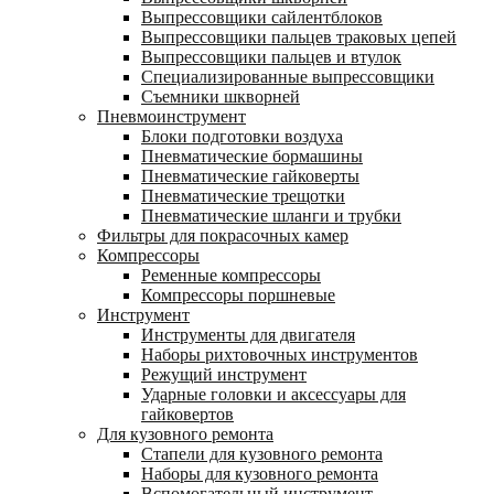
Выпрессовщики сайлентблоков
Выпрессовщики пальцев траковых цепей
Выпрессовщики пальцев и втулок
Специализированные выпрессовщики
Cъемники шкворней
Пневмоинструмент
Блоки подготовки воздуха
Пневматические бормашины
Пневматические гайковерты
Пневматические трещотки
Пневматические шланги и трубки
Фильтры для покрасочных камер
Компрессоры
Ременные компрессоры
Компрессоры поршневые
Инструмент
Инструменты для двигателя
Наборы рихтовочных инструментов
Режущий инструмент
Ударные головки и аксессуары для
гайковертов
Для кузовного ремонта
Стапели для кузовного ремонта
Наборы для кузовного ремонта
Вспомогательный инструмент