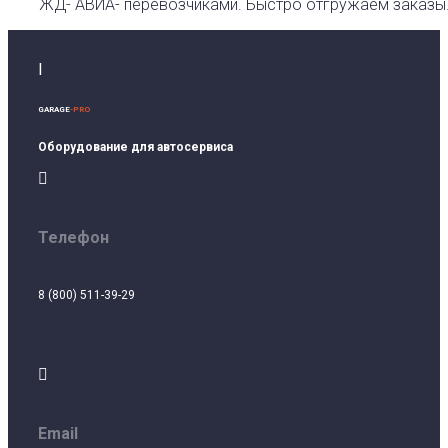
ЖД- АВИА- перевозчиками. Быстро отгружаем заказы
I
GARAGE
-PRO
Оборудование для автосервиса

Телефон
8 (800) 511-39-29

Email