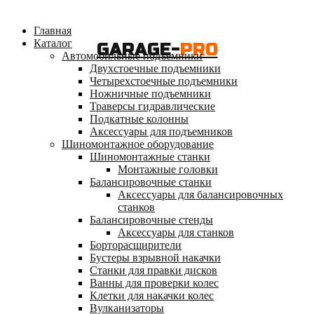
Главная
Каталог
GARAGE-
PRO
Автомобильные подъемники
Двухстоечные подъемники
Четырехстоечные подъемники
Ножничные подъемники
Траверсы гидравлические
Подкатные колонны
Аксессуары для подъемников
Шиномонтажное оборудование
Шиномонтажные станки
Монтажные головки
Балансировочные станки
Аксессуары для балансировочных
станков
Балансировочные стенды
Аксессуары для станков
Борторасширители
Бустеры взрывной накачки
Станки для правки дисков
Ванны для проверки колес
Клетки для накачки колес
Вулканизаторы