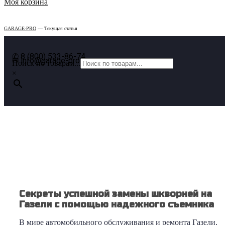
Моя корзина
GARAGE-PRO
— Текущая статья
✆ 8 (800) 533-86-74
✉ info@garage-pro.ru
Поиск по товарам...
×
Обслуживание Газели: как выбрать
идеальный съемник шкворней
Секреты успешной замены шкворней на
Газели с помощью надежного съемника
В мире автомобильного обслуживания и ремонта Газели,