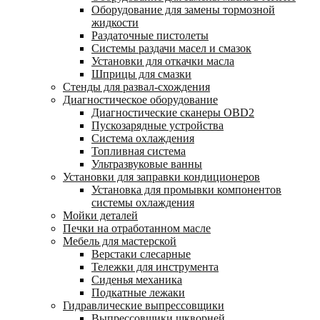
Оборудование для замены тормозной
жидкости
Раздаточные пистолеты
Системы раздачи масел и смазок
Установки для откачки масла
Шприцы для смазки
Стенды для развал-схождения
Диагностическое оборудование
Диагностические сканеры OBD2
Пускозарядные устройства
Система охлаждения
Топливная система
Ультразвуковые ванны
Установки для заправки кондиционеров
Установка для промывки компонентов
системы охлаждения
Мойки деталей
Печки на отработанном масле
Мебель для мастерской
Верстаки слесарные
Тележки для инструмента
Сиденья механика
Подкатные лежаки
Гидравлические выпрессовщики
Выпрессовщики шкворней