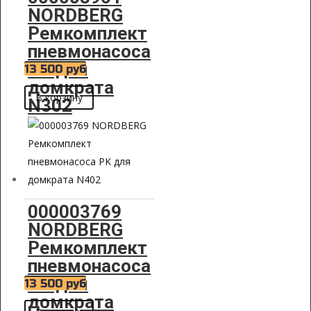
NORDBERG
Ремкомплект
пневмонасоса
PK для
13 500
руб
домкрата
В корзину
N302
000003769
NORDBERG
Ремкомплект
пневмонасоса
PK для
13 500
руб
домкрата