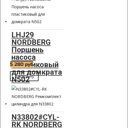
LHJ29
NORDBERG
Поршень
насоса
пластиковый
5 280
руб
для домкрата
В корзину
N502
N33802#CYL-
RK NORDBERG