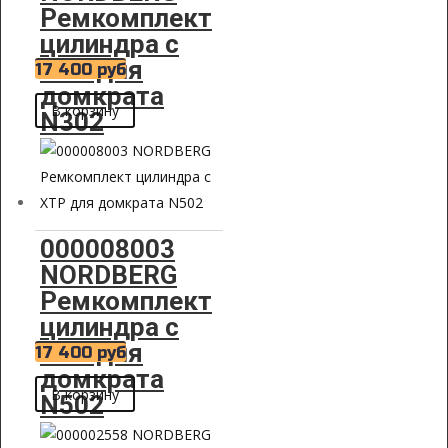
Ремкомплект
цилиндра с
XTP для
17 400
руб
домкрата
В корзину
N302
000008003
NORDBERG
Ремкомплект
цилиндра с
XTP для
17 400
руб
домкрата
В корзину
N502