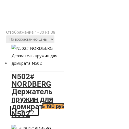
Аксессуары для
пневмогидравлических домкратов
Отображение 1–30 из 38
N502#
NORDBERG
Держатель
пружин для
домкрата
5 190
руб
В корзину
N502