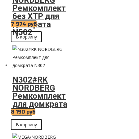
Ремкомплект
без XTP для
домкрата
7 974
руб
N502
В корзину
N302#RK
NORDBERG
Ремкомплект
для домкрата
N302
8 190
руб
В корзину