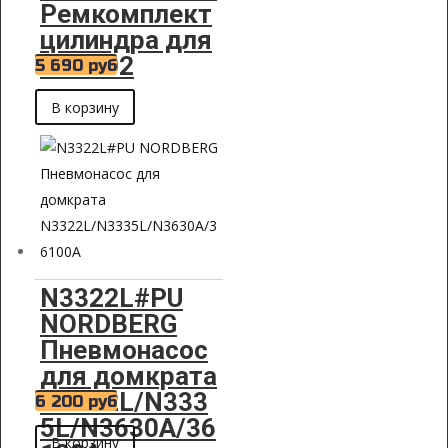
Ремкомплект
цилиндра для
N33802
5 690
руб
В корзину
N3322L#PU
NORDBERG
Пневмонасос
для домкрата
N3322L/N333
6 200
руб
5L/N3630A/36
В корзину