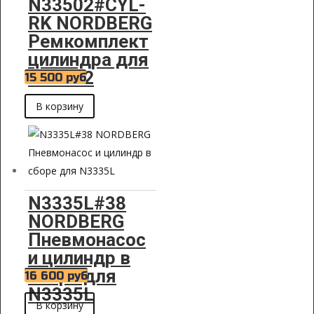
N33502#CYL-
RK NORDBERG
Ремкомплект
цилиндра для
N33502
15 500
руб
В корзину
N3335L#38
NORDBERG
Пневмонасос
и цилиндр в
сборе для
16 600
руб
N3335L
В корзину