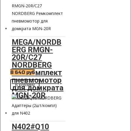
MEGA/NORDB
ERG RMGN-
20R/C27
NORDBERG
Ремкомплект
8 640
руб
пневмомотор
В корзину
для домкрата
MGN-20R
N402#Q10