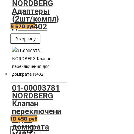
NORDBERG
Адаптеры
(2шт/компл)
для N402
9 570
руб
В корзину
01-00003781
NORDBERG
Клапан
переключени
я для
10 450
руб
домкрата
В корзину