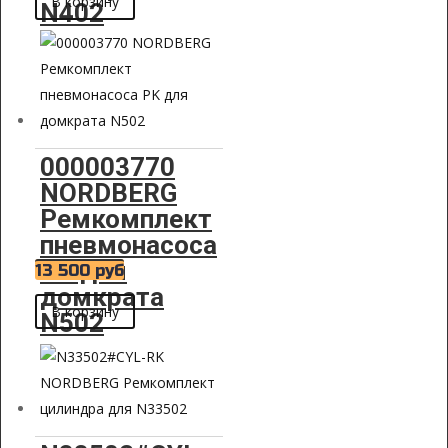
В корзину
N402
000003770
NORDBERG
Ремкомплект
пневмонасоса
PK для
13 500
руб
домкрата
В корзину
N502