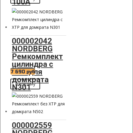
100A
000002042
NORDBERG
Ремкомплект
цилиндра с
XTP для
7 690
руб
домкрата
В корзину
N301
000002559
NORDBERG