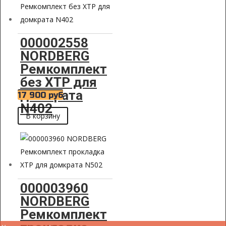
000002558
NORDBERG
Ремкомплект
без XTP для
домкрата
17 900
руб
N402
В корзину
000003960
NORDBERG
Ремкомплект