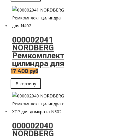
000002041
NORDBERG
Ремкомплект
цилиндра для
N402
17 400
руб
В корзину
000002040
NORDBERG