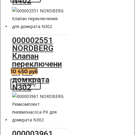
N402
000002551
NORDBERG
Клапан
переключени
я для
10 450
руб
домкрата
В корзину
N302
000003961