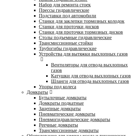
Набор для ремонта стоек
Прессы гидравлические
Подставки под автомобили
Станки для заклепки тормозных колодок
Станки для проточки дисков
Станки для проточки тормозных дисков
Столы подъемные гидравлические
Трансмиссионные стойки
Трубогибы гидравлические
Устройства для вытяжки выхлопных газов
Вентиляторы для отвода выхлопных
газов
Катушки для отвода выхлопных газов
Шланги для отвода выхлопных газов
Упоры под колеса
Домкраты
Бутылочные домкраты
Домкраты подкатные
Зацепные домкраты
Пневматические домкраты
Пневмогидравлические домкраты
Реечные домкраты
Трансмиссионные домкраты
Оборудование для замены масла и технических