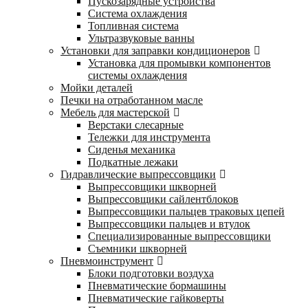
Пускозарядные устройства
Система охлаждения
Топливная система
Ультразвуковые ванны
Установки для заправки кондиционеров
Установка для промывки компонентов
системы охлаждения
Мойки деталей
Печки на отработанном масле
Мебель для мастерской
Верстаки слесарные
Тележки для инструмента
Сиденья механика
Подкатные лежаки
Гидравлические выпрессовщики
Выпрессовщики шкворней
Выпрессовщики сайлентблоков
Выпрессовщики пальцев траковых цепей
Выпрессовщики пальцев и втулок
Специализированные выпрессовщики
Cъемники шкворней
Пневмоинструмент
Блоки подготовки воздуха
Пневматические бормашины
Пневматические гайковерты