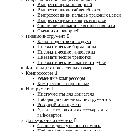
Выпрессовщики шкворней
Выпрессовщики сайлентблоков
Выпрессовщики пальцев траковых цепей
Выпрессовщики пальцев и втулок
Специализированные выпрессовщики
Cъемники шкворней
Пневмоинструмент
Блоки подготовки воздуха
Пневматические бормашины
Пневматические гайковерты
Пневматические трещотки
Пневматические шланги и трубки
Фильтры для покрасочных камер
Компрессоры
Ременные компрессоры
Компрессоры поршневые
Инструмент
Инструменты для двигателя
Наборы рихтовочных инструментов
Режущий инструмент
Ударные головки и аксессуары для
гайковертов
Для кузовного ремонта
Стапели для кузовного ремонта
Наборы для кузовного ремонта