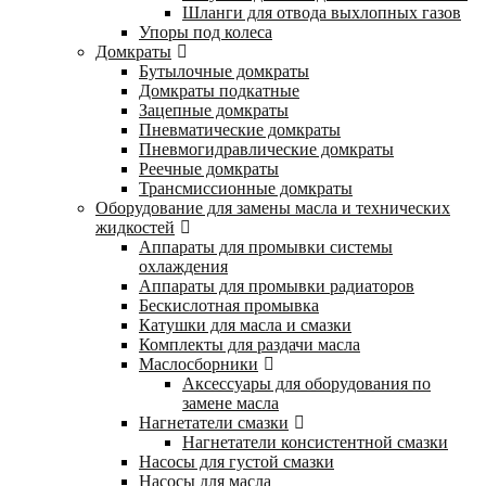
Шланги для отвода выхлопных газов
Упоры под колеса
Домкраты
Бутылочные домкраты
Домкраты подкатные
Зацепные домкраты
Пневматические домкраты
Пневмогидравлические домкраты
Реечные домкраты
Трансмиссионные домкраты
Оборудование для замены масла и технических
жидкостей
Аппараты для промывки системы
охлаждения
Аппараты для промывки радиаторов
Бескислотная промывка
Катушки для масла и смазки
Комплекты для раздачи масла
Маслосборники
Аксессуары для оборудования по
замене масла
Нагнетатели смазки
Нагнетатели консистентной смазки
Насосы для густой смазки
Насосы для масла