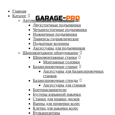
Главная
Каталог
GARAGE-
PRO
Автомобильные подъемники
Двухстоечные подъемники
Четырехстоечные подъемники
Ножничные подъемники
Траверсы гидравлические
Подкатные колонны
Аксессуары для подъемников
Шиномонтажное оборудование
Шиномонтажные станки
Монтажные головки
Балансировочные станки
Аксессуары для балансировочных
станков
Балансировочные стенды
Аксессуары для станков
Борторасширители
Бустеры взрывной накачки
Станки для правки дисков
Ванны для проверки колес
Клетки для накачки колес
Вулканизаторы