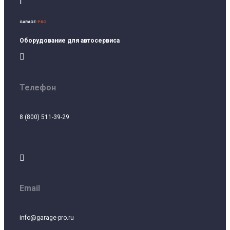
I
GARAGE
-PRO
Оборудование для автосервиса

Телефон
8 (800) 511-39-29

Email
info@garage-pro.ru