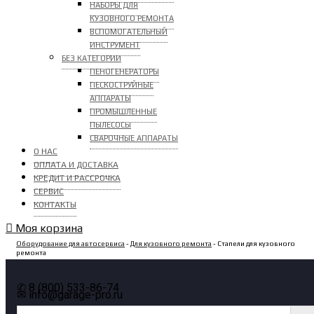
НАБОРЫ ДЛЯ
КУЗОВНОГО РЕМОНТА
ВСПОМОГАТЕЛЬНЫЙ
ИНСТРУМЕНТ
БЕЗ КАТЕГОРИИ
ПЕНОГЕНЕРАТОРЫ
ПЕСКОСТРУЙНЫЕ
АППАРАТЫ
ПРОМЫШЛЕННЫЕ
ПЫЛЕСОСЫ
СВАРОЧНЫЕ АППАРАТЫ
О НАС
ОПЛАТА И ДОСТАВКА
КРЕДИТ И РАССРОЧКА
СЕРВИС
КОНТАКТЫ
Моя корзина
Оборудование для автосервиса
-
Для кузовного ремонта
- Стапели для кузовного
ремонта
✆ 8 (800) 533-86-74
✉ info@garage-pro.ru