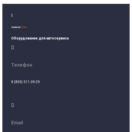
I
GARAGE
-PRO
Оборудование для автосервиса

Телефон
8 (800) 511-39-29

Email