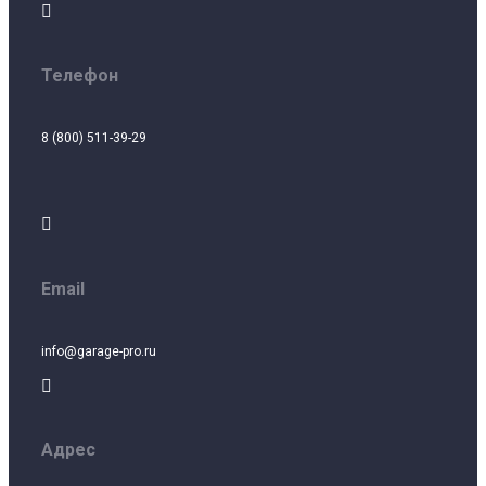

Телефон
8 (800) 511-39-29

Email
info@garage-pro.ru

Адрес