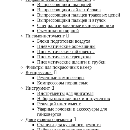
Выпрессовщики шкворней
Выпрессовщики сайлентблоков
Выпрессовщики пальцев траковых цепей
Выпрессовщики пальцев и втулок
Специализированные выпрессовщики
Cъемники шкворней
Пневмоинструмент
Блоки подготовки воздуха
Пневматические бормашины
Пневматические гайковерты
Пневматические трещотки
Пневматические шланги и трубки
Фильтры для покрасочных камер
Компрессоры
Ременные компрессоры
Компрессоры поршневые
Инструмент
Инструменты для двигателя
Наборы рихтовочных инструментов
Режущий инструмент
Ударные головки и аксессуары для
гайковертов
Для кузовного ремонта
Стапели для кузовного ремонта
Наборы для кузовного ремонта