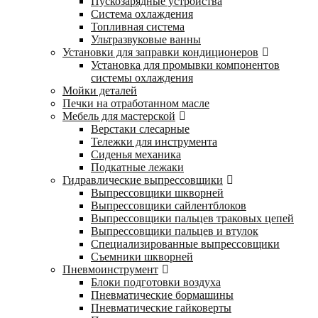
Пускозарядные устройства
Система охлаждения
Топливная система
Ультразвуковые ванны
Установки для заправки кондиционеров
Установка для промывки компонентов
системы охлаждения
Мойки деталей
Печки на отработанном масле
Мебель для мастерской
Верстаки слесарные
Тележки для инструмента
Сиденья механика
Подкатные лежаки
Гидравлические выпрессовщики
Выпрессовщики шкворней
Выпрессовщики сайлентблоков
Выпрессовщики пальцев траковых цепей
Выпрессовщики пальцев и втулок
Специализированные выпрессовщики
Cъемники шкворней
Пневмоинструмент
Блоки подготовки воздуха
Пневматические бормашины
Пневматические гайковерты