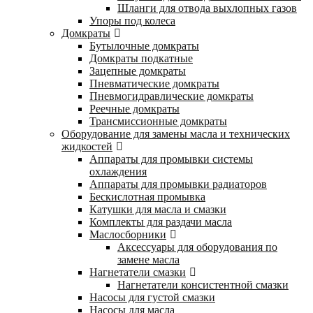
Шланги для отвода выхлопных газов
Упоры под колеса
Домкраты
Бутылочные домкраты
Домкраты подкатные
Зацепные домкраты
Пневматические домкраты
Пневмогидравлические домкраты
Реечные домкраты
Трансмиссионные домкраты
Оборудование для замены масла и технических
жидкостей
Аппараты для промывки системы
охлаждения
Аппараты для промывки радиаторов
Бескислотная промывка
Катушки для масла и смазки
Комплекты для раздачи масла
Маслосборники
Аксессуары для оборудования по
замене масла
Нагнетатели смазки
Нагнетатели консистентной смазки
Насосы для густой смазки
Насосы для масла