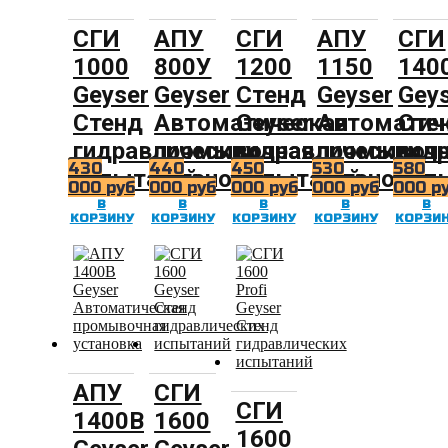
СГИ
АПУ
СГИ
АПУ
СГИ
1000
800У
1200
1150
140
Geyser
Geyser
Стенд
Geyser
Gey
Стенд
Автоматическая
Geyser
Автоматич
Сте
гидравлических
промывочная
гидравлических
промывоч
гид
430
440
450
530
580
испытаний
установка
испытаний
установка
исп
000
руб
000
руб
000
руб
000
руб
000
р
В
В
В
В
В
КОРЗИНУ
КОРЗИНУ
КОРЗИНУ
КОРЗИНУ
КОРЗИ
АПУ
СГИ
СГИ
1400В
1600
1600