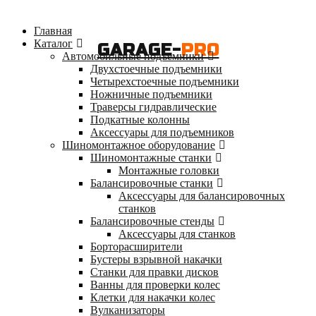
Главная
Каталог
GARAGE-
PRO
Автомобильные подъемники
Двухстоечные подъемники
Четырехстоечные подъемники
Ножничные подъемники
Траверсы гидравлические
Подкатные колонны
Аксессуары для подъемников
Шиномонтажное оборудование
Шиномонтажные станки
Монтажные головки
Балансировочные станки
Аксессуары для балансировочных
станков
Балансировочные стенды
Аксессуары для станков
Борторасширители
Бустеры взрывной накачки
Станки для правки дисков
Ванны для проверки колес
Клетки для накачки колес
Вулканизаторы