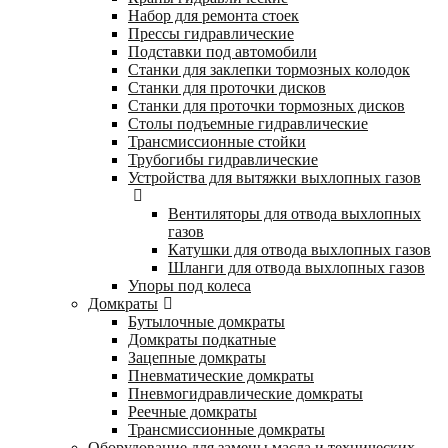
Набор для ремонта стоек
Прессы гидравлические
Подставки под автомобили
Станки для заклепки тормозных колодок
Станки для проточки дисков
Станки для проточки тормозных дисков
Столы подъемные гидравлические
Трансмиссионные стойки
Трубогибы гидравлические
Устройства для вытяжки выхлопных газов
Вентиляторы для отвода выхлопных
газов
Катушки для отвода выхлопных газов
Шланги для отвода выхлопных газов
Упоры под колеса
Домкраты
Бутылочные домкраты
Домкраты подкатные
Зацепные домкраты
Пневматические домкраты
Пневмогидравлические домкраты
Реечные домкраты
Трансмиссионные домкраты
Оборудование для замены масла и технических