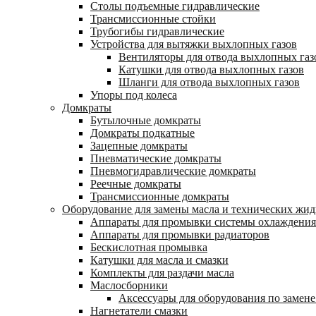
Столы подъемные гидравлические
Трансмиссионные стойки
Трубогибы гидравлические
Устройства для вытяжки выхлопных газов
Вентиляторы для отвода выхлопных газ
Катушки для отвода выхлопных газов
Шланги для отвода выхлопных газов
Упоры под колеса
Домкраты
Бутылочные домкраты
Домкраты подкатные
Зацепные домкраты
Пневматические домкраты
Пневмогидравлические домкраты
Реечные домкраты
Трансмиссионные домкраты
Оборудование для замены масла и технических жид
Аппараты для промывки системы охлаждения
Аппараты для промывки радиаторов
Бескислотная промывка
Катушки для масла и смазки
Комплекты для раздачи масла
Маслосборники
Аксессуары для оборудования по замене
Нагнетатели смазки