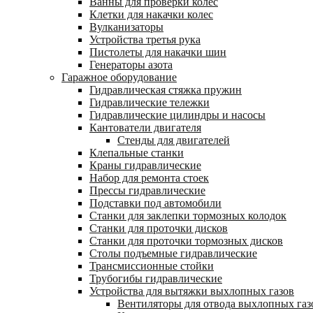
Ванны для проверки колес
Клетки для накачки колес
Вулканизаторы
Устройства третья рука
Пистолеты для накачки шин
Генераторы азота
Гаражное оборудование
Гидравлическая стяжка пружин
Гидравлические тележки
Гидравлические цилиндры и насосы
Кантователи двигателя
Стенды для двигателей
Клепальные станки
Краны гидравлические
Набор для ремонта стоек
Прессы гидравлические
Подставки под автомобили
Станки для заклепки тормозных колодок
Станки для проточки дисков
Станки для проточки тормозных дисков
Столы подъемные гидравлические
Трансмиссионные стойки
Трубогибы гидравлические
Устройства для вытяжки выхлопных газов
Вентиляторы для отвода выхлопных газ