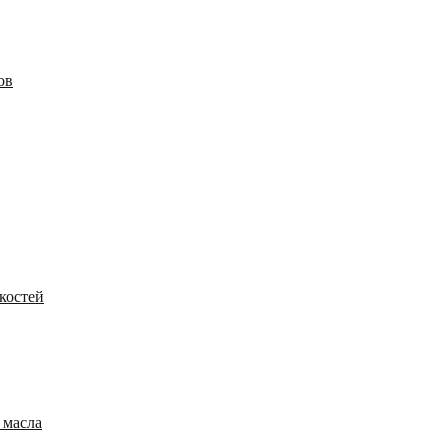
ов
костей
 масла