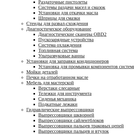
Раздаточные пистолеты
Системы раздачи масел и смазок
Установки для откачки масла
Шприцы для смазки
Стенды для развал-схождения
Диагностическое оборудование
Диагностические сканеры OBD2
Пускозарядные устройства
Система охлаждения
Топливная система
Ультразвуковые ванны
Установки для заправки кондиционеров
Установка для промывки компонентов систе
Мойки деталей
Печки на отработанном масле
Мебель для мастерской
Верстаки слесарные
Тележки для инструмента
Сиденья механика
Подкатные лежаки
Гидравлические выпрессовщики
Выпрессовщики шкворней
Выпрессовщики сайлентблоков
Выпрессовщики пальцев траковых цепей
Выпрессовщики пальцев и втулок