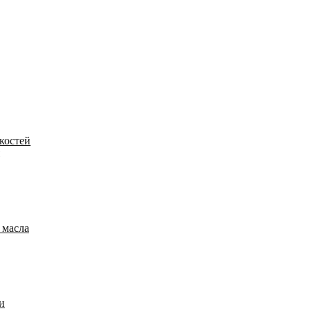
костей
 масла
и