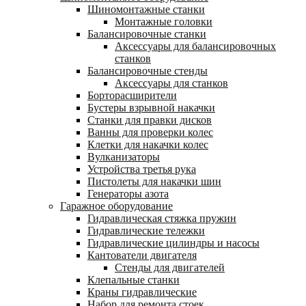
Шиномонтажные станки
Монтажные головки
Балансировочные станки
Аксессуары для балансировочных
станков
Балансировочные стенды
Аксессуары для станков
Борторасширители
Бустеры взрывной накачки
Станки для правки дисков
Ванны для проверки колес
Клетки для накачки колес
Вулканизаторы
Устройства третья рука
Пистолеты для накачки шин
Генераторы азота
Гаражное оборудование
Гидравлическая стяжка пружин
Гидравлические тележки
Гидравлические цилиндры и насосы
Кантователи двигателя
Стенды для двигателей
Клепальные станки
Краны гидравлические
Набор для ремонта стоек