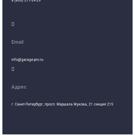
8 (800) 511-39-29

Email
info@garage-pro.ru

Адрес
г. Санкт-Петербург, просп. Маршала Жукова, 21 секция 215