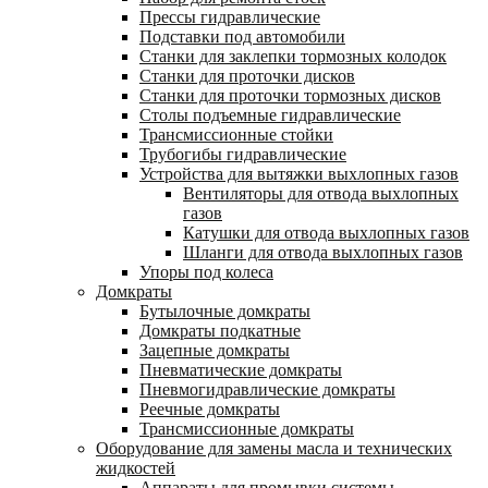
Прессы гидравлические
Подставки под автомобили
Станки для заклепки тормозных колодок
Станки для проточки дисков
Станки для проточки тормозных дисков
Столы подъемные гидравлические
Трансмиссионные стойки
Трубогибы гидравлические
Устройства для вытяжки выхлопных газов
Вентиляторы для отвода выхлопных
газов
Катушки для отвода выхлопных газов
Шланги для отвода выхлопных газов
Упоры под колеса
Домкраты
Бутылочные домкраты
Домкраты подкатные
Зацепные домкраты
Пневматические домкраты
Пневмогидравлические домкраты
Реечные домкраты
Трансмиссионные домкраты
Оборудование для замены масла и технических
жидкостей
Аппараты для промывки системы