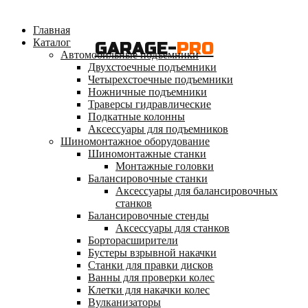
Главная
Каталог
GARAGE-
PRO
Автомобильные подъемники
Двухстоечные подъемники
Четырехстоечные подъемники
Ножничные подъемники
Траверсы гидравлические
Подкатные колонны
Аксессуары для подъемников
Шиномонтажное оборудование
Шиномонтажные станки
Монтажные головки
Балансировочные станки
Аксессуары для балансировочных
станков
Балансировочные стенды
Аксессуары для станков
Борторасширители
Бустеры взрывной накачки
Станки для правки дисков
Ванны для проверки колес
Клетки для накачки колес
Вулканизаторы