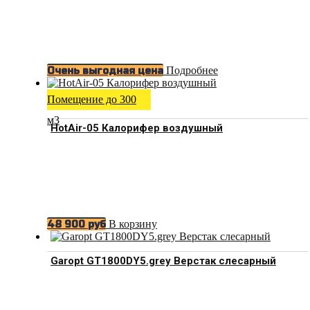
Подробнее
Очень выгодная цена
Помещение до 300
м3
HotAir-05 Калорифер воздушный
В корзину
48 900
руб
Garopt GT1800DY5.grey Верстак слесарный