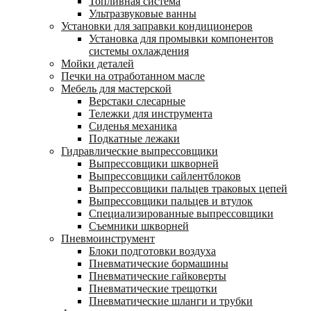
Топливная система
Ультразвуковые ванны
Установки для заправки кондиционеров
Установка для промывки компонентов
системы охлаждения
Мойки деталей
Печки на отработанном масле
Мебель для мастерской
Верстаки слесарные
Тележки для инструмента
Сиденья механика
Подкатные лежаки
Гидравлические выпрессовщики
Выпрессовщики шкворней
Выпрессовщики сайлентблоков
Выпрессовщики пальцев траковых цепей
Выпрессовщики пальцев и втулок
Специализированные выпрессовщики
Cъемники шкворней
Пневмоинструмент
Блоки подготовки воздуха
Пневматические бормашины
Пневматические гайковерты
Пневматические трещотки
Пневматические шланги и трубки