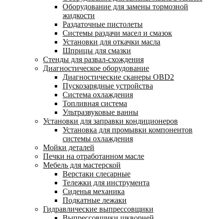
Оборудование для замены тормозной
жидкости
Раздаточные пистолеты
Системы раздачи масел и смазок
Установки для откачки масла
Шприцы для смазки
Стенды для развал-схождения
Диагностическое оборудование
Диагностические сканеры OBD2
Пускозарядные устройства
Система охлаждения
Топливная система
Ультразвуковые ванны
Установки для заправки кондиционеров
Установка для промывки компонентов
системы охлаждения
Мойки деталей
Печки на отработанном масле
Мебель для мастерской
Верстаки слесарные
Тележки для инструмента
Сиденья механика
Подкатные лежаки
Гидравлические выпрессовщики
Выпрессовщики шкворней