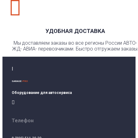

УДОБНАЯ ДОСТАВКА
Мы доставляем заказы во все регионы России АВТО-
ЖД- АВИА- перевозчиками. Быстро отгружаем заказы
I
GARAGE
-PRO
Оборудование для автосервиса

Телефон