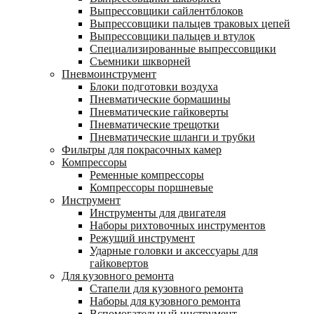
Выпрессовщики сайлентблоков
Выпрессовщики пальцев траковых цепей
Выпрессовщики пальцев и втулок
Специализированные выпрессовщики
Cъемники шкворней
Пневмоинструмент
Блоки подготовки воздуха
Пневматические бормашины
Пневматические гайковерты
Пневматические трещотки
Пневматические шланги и трубки
Фильтры для покрасочных камер
Компрессоры
Ременные компрессоры
Компрессоры поршневые
Инструмент
Инструменты для двигателя
Наборы рихтовочных инструментов
Режущий инструмент
Ударные головки и аксессуары для
гайковертов
Для кузовного ремонта
Стапели для кузовного ремонта
Наборы для кузовного ремонта
Вспомогательный инструмент