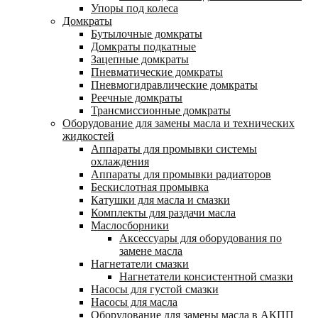
Упоры под колеса
Домкраты
Бутылочные домкраты
Домкраты подкатные
Зацепные домкраты
Пневматические домкраты
Пневмогидравлические домкраты
Реечные домкраты
Трансмиссионные домкраты
Оборудование для замены масла и технических
жидкостей
Аппараты для промывки системы
охлаждения
Аппараты для промывки радиаторов
Бескислотная промывка
Катушки для масла и смазки
Комплекты для раздачи масла
Маслосборники
Аксессуары для оборудования по
замене масла
Нагнетатели смазки
Нагнетатели консистентной смазки
Насосы для густой смазки
Насосы для масла
Оборудование для замены масла в АКПП