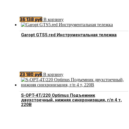
В корзину
36 138
руб
Garopt GTS5.red Инструментальная тележка
В корзину
23 180
руб
S-OPT-4T/220 Optimus Подъемник
двухстоечный, нижняя синхронизация, г/п 4 т,
220В