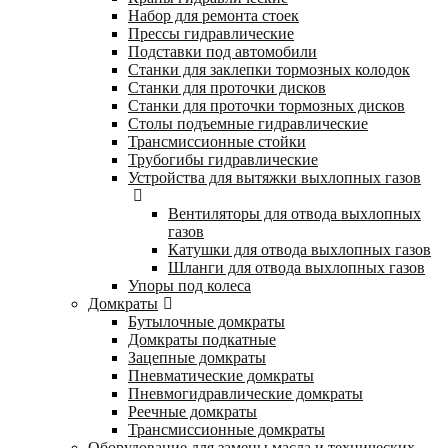
Набор для ремонта стоек
Прессы гидравлические
Подставки под автомобили
Станки для заклепки тормозных колодок
Станки для проточки дисков
Станки для проточки тормозных дисков
Столы подъемные гидравлические
Трансмиссионные стойки
Трубогибы гидравлические
Устройства для вытяжки выхлопных газов
Вентиляторы для отвода выхлопных
газов
Катушки для отвода выхлопных газов
Шланги для отвода выхлопных газов
Упоры под колеса
Домкраты
Бутылочные домкраты
Домкраты подкатные
Зацепные домкраты
Пневматические домкраты
Пневмогидравлические домкраты
Реечные домкраты
Трансмиссионные домкраты
Оборудование для замены масла и технических