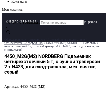
Контакты
Моя корзина
✆ 8 (800) 511-39-29
✉ info@garage-pro.ru
Поиск по товарам...
×
Оборудование для автосервиса
/
Автомобильные подъемники
/
Четырехстоечные подъемники
/ 4450_M2G(M2) NORDBERG Подъемник
четырехстоечный 5 т, с ручной траверсой 2 т N423, для сход-развала, мех.
снятие, серый
4450_M2G(M2) NORDBERG Подъемник
четырехстоечный 5 т, с ручной траверсой
2 т N423, для сход-развала, мех. снятие,
серый
Артикул: 4450_M2G(M2)