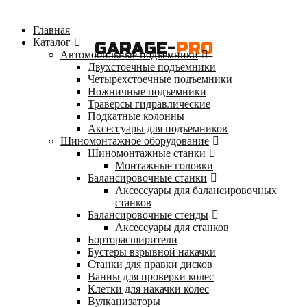
Главная
Каталог
GARAGE-
PRO
Автомобильные подъемники
Двухстоечные подъемники
Четырехстоечные подъемники
Ножничные подъемники
Траверсы гидравлические
Подкатные колонны
Аксессуары для подъемников
Шиномонтажное оборудование
Шиномонтажные станки
Монтажные головки
Балансировочные станки
Аксессуары для балансировочных
станков
Балансировочные стенды
Аксессуары для станков
Борторасширители
Бустеры взрывной накачки
Станки для правки дисков
Ванны для проверки колес
Клетки для накачки колес
Вулканизаторы