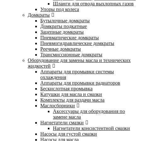
Шланги для отвода выхлопных газов
Упоры под колеса
Домкраты
Бутылочные домкраты
Домкраты подкатные
Зацепные домкраты
Пневматические домкраты
Пневмогидравлические домкраты
Реечные домкраты
Трансмиссионные домкраты
Оборудование для замены масла и технических
жидкостей
Аппараты для промывки системы
охлаждения
Аппараты для промывки радиаторов
Бескислотная промывка
Катушки для масла и смазки
Комплекты для раздачи масла
Маслосборники
Аксессуары для оборудования по
замене масла
Нагнетатели смазки
Нагнетатели консистентной смазки
Насосы для густой смазки
Насосы для масла