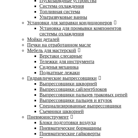
Пускозарядные устройства
Система охлаждения
Топливная система
Ультразвуковые ванны
Установки для заправки кондиционеров
Установка для промывки компонентов
системы охлаждения
Мойки деталей
Печки на отработанном масле
Мебель для мастерской
Верстаки слесарные
Тележки для инструмента
Сиденья механика
Подкатные лежаки
Гидравлические выпрессовщики
Выпрессовщики шкворней
Выпрессовщики сайлентблоков
Выпрессовщики пальцев траковых цепей
Выпрессовщики пальцев и втулок
Специализированные выпрессовщики
Cъемники шкворней
Пневмоинструмент
Блоки подготовки воздуха
Пневматические бормашины
Пневматические гайковерты