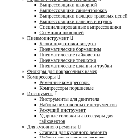
Выпрессовщики шкворней
Выпрессовщики сайлентблоков
Выпрессовщики пальцев траковых цепей
Выпрессовщики пальцев и втулок
Специализированные выпрессовщики
Cъемники шкворней
Пневмоинструмент
Блоки подготовки воздуха
Пневматические бормашины
Пневматические гайковерты
Пневматические трещотки
Пневматические шланги и трубки
Фильтры для покрасочных камер
Компрессоры
Ременные компрессоры
Компрессоры поршневые
Инструмент
Инструменты для двигателя
Наборы рихтовочных инструментов
Режущий инструмент
Ударные головки и аксессуары для
гайковертов
Для кузовного ремонта
Стапели для кузовного ремонта
Наборы для кузовного ремонта