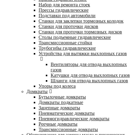
Набор для ремонта стоек
Прессы гидравлические
Подставки под автомобили
Станки для заклепки тормозных колодок
Станки для проточки дисков
Станки для проточки тормозных дисков
Столы подъемные гидравлические
Трансмиссионные стойки
Трубогибы гидравлические
Устройства для вытяжки выхлопных газов
Вентиляторы для отвода выхлопных
газов
Катушки для отвода выхлопных газов
Шланги для отвода выхлопных газов
Упоры под колеса
Домкраты
Бутылочные домкраты
Домкраты подкатные
Зацепные домкраты
Пневматические домкраты
Пневмогидравлические домкраты
Реечные домкраты
Трансмиссионные домкраты
Оборудование для замены масла и технических