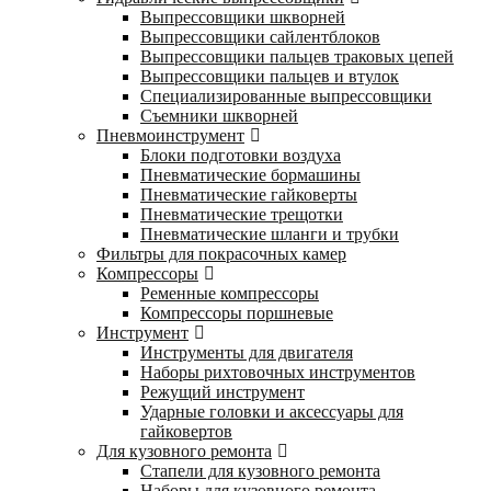
Выпрессовщики шкворней
Выпрессовщики сайлентблоков
Выпрессовщики пальцев траковых цепей
Выпрессовщики пальцев и втулок
Специализированные выпрессовщики
Cъемники шкворней
Пневмоинструмент
Блоки подготовки воздуха
Пневматические бормашины
Пневматические гайковерты
Пневматические трещотки
Пневматические шланги и трубки
Фильтры для покрасочных камер
Компрессоры
Ременные компрессоры
Компрессоры поршневые
Инструмент
Инструменты для двигателя
Наборы рихтовочных инструментов
Режущий инструмент
Ударные головки и аксессуары для
гайковертов
Для кузовного ремонта
Стапели для кузовного ремонта
Наборы для кузовного ремонта