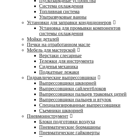
Пускозарядные устройства
Система охлаждения
Топливная система
Ультразвуковые ванны
Установки для заправки кондиционеров
Установка для промывки компонентов
системы охлаждения
Мойки деталей
Печки на отработанном масле
Мебель для мастерской
Верстаки слесарные
Тележки для инструмента
Сиденья механика
Подкатные лежаки
Гидравлические выпрессовщики
Выпрессовщики шкворней
Выпрессовщики сайлентблоков
Выпрессовщики пальцев траковых цепей
Выпрессовщики пальцев и втулок
Специализированные выпрессовщики
Cъемники шкворней
Пневмоинструмент
Блоки подготовки воздуха
Пневматические бормашины
Пневматические гайковерты