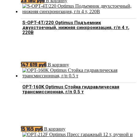
В корзину
23 180
руб
S-OPT-4T/220 Optimus Подъемник
двухстоечный, нижняя синхронизация, г/п 4 т,
220В
В корзину
147 619
руб
OPT-160K Optimus Стойка гидравлическая
трансмиссионная, г/п 0.5 т
В корзину
15 165
руб