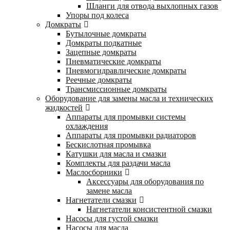
Шланги для отвода выхлопных газов
Упоры под колеса
Домкраты
Бутылочные домкраты
Домкраты подкатные
Зацепные домкраты
Пневматические домкраты
Пневмогидравлические домкраты
Реечные домкраты
Трансмиссионные домкраты
Оборудование для замены масла и технических
жидкостей
Аппараты для промывки системы
охлаждения
Аппараты для промывки радиаторов
Бескислотная промывка
Катушки для масла и смазки
Комплекты для раздачи масла
Маслосборники
Аксессуары для оборудования по
замене масла
Нагнетатели смазки
Нагнетатели консистентной смазки
Насосы для густой смазки
Насосы для масла