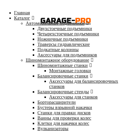
Главная
Каталог
GARAGE-
PRO
Автомобильные подъемники
Двухстоечные подъемники
Четырехстоечные подъемники
Ножничные подъемники
Траверсы гидравлические
Подкатные колонны
Аксессуары для подъемников
Шиномонтажное оборудование
Шиномонтажные станки
Монтажные головки
Балансировочные станки
Аксессуары для балансировочных
станков
Балансировочные стенды
Аксессуары для станков
Борторасширители
Бустеры взрывной накачки
Станки для правки дисков
Ванны для проверки колес
Клетки для накачки колес
Вулканизаторы