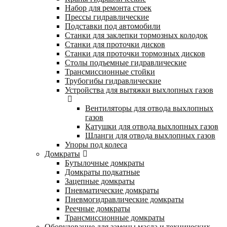
Набор для ремонта стоек
Прессы гидравлические
Подставки под автомобили
Станки для заклепки тормозных колодок
Станки для проточки дисков
Станки для проточки тормозных дисков
Столы подъемные гидравлические
Трансмиссионные стойки
Трубогибы гидравлические
Устройства для вытяжки выхлопных газов
Вентиляторы для отвода выхлопных
газов
Катушки для отвода выхлопных газов
Шланги для отвода выхлопных газов
Упоры под колеса
Домкраты
Бутылочные домкраты
Домкраты подкатные
Зацепные домкраты
Пневматические домкраты
Пневмогидравлические домкраты
Реечные домкраты
Трансмиссионные домкраты
Оборудование для замены масла и технических