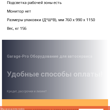
Подсветка рабочей зоны есть
Монитор нет
Размеры упаковки (Д*Ш*В), мм 760 x 990 x 1150
Вес, кг 156
Garage-Pro Оборудование для автосервиса
Удобные способы оплаты!
Кредит, рассрочки и лизинг!
Мы используем cookie.
Оборудование напрямую с завода производителя по