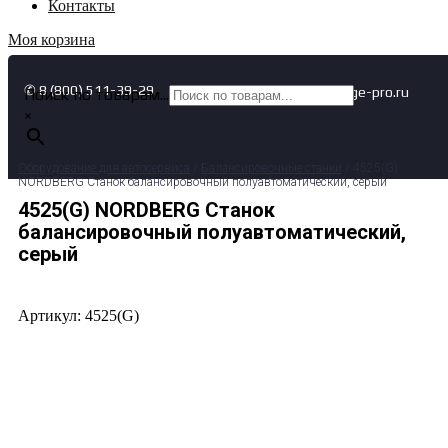
Контакты
Моя корзина
✆ 8 (800) 511-39-29
✉ info@garage-pro.ru
Поиск по товарам...
×
Оборудование для автосервиса
/
Балансировочные станки
/ 4525(G)
NORDBERG Станок балансировочный полуавтоматический, серый
4525(G) NORDBERG Станок
балансировочный полуавтоматический,
серый
Артикул: 4525(G)