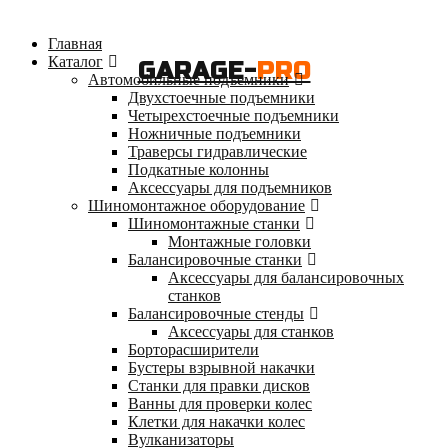
Главная
Каталог
GARAGE-
PRO
Автомобильные подъемники
Двухстоечные подъемники
Четырехстоечные подъемники
Ножничные подъемники
Траверсы гидравлические
Подкатные колонны
Аксессуары для подъемников
Шиномонтажное оборудование
Шиномонтажные станки
Монтажные головки
Балансировочные станки
Аксессуары для балансировочных
станков
Балансировочные стенды
Аксессуары для станков
Борторасширители
Бустеры взрывной накачки
Станки для правки дисков
Ванны для проверки колес
Клетки для накачки колес
Вулканизаторы