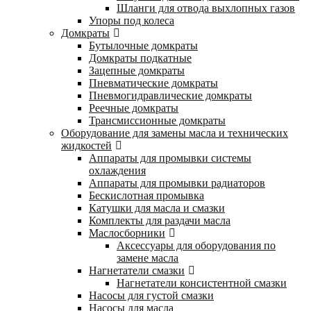
Шланги для отвода выхлопных газов
Упоры под колеса
Домкраты
Бутылочные домкраты
Домкраты подкатные
Зацепные домкраты
Пневматические домкраты
Пневмогидравлические домкраты
Реечные домкраты
Трансмиссионные домкраты
Оборудование для замены масла и технических
жидкостей
Аппараты для промывки системы
охлаждения
Аппараты для промывки радиаторов
Бескислотная промывка
Катушки для масла и смазки
Комплекты для раздачи масла
Маслосборники
Аксессуары для оборудования по
замене масла
Нагнетатели смазки
Нагнетатели консистентной смазки
Насосы для густой смазки
Насосы для масла