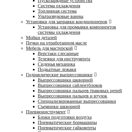
Пускозарядные устройства
Система охлаждения
Топливная система
Ультразвуковые ванны
Установки для заправки кондиционеров
Установка для промывки компонентов
системы охлаждения
Мойки деталей
Печки на отработанном масле
Мебель для мастерской
Верстаки слесарные
Тележки для инструмента
Сиденья механика
Подкатные лежаки
Гидравлические выпрессовщики
Выпрессовщики шкворней
Выпрессовщики сайлентблоков
Выпрессовщики пальцев траковых цепей
Выпрессовщики пальцев и втулок
Специализированные выпрессовщики
Cъемники шкворней
Пневмоинструмент
Блоки подготовки воздуха
Пневматические бормашины
Пневматические гайковерты