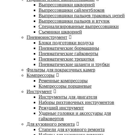
Выпрессовщики шкворней
Выпрессовщики сайлентблоков
Выпрессовщики пальцев траковых цепей
Выпрессовщики пальцев и втулок
Специализированные выпрессовщики
Cъемники шкворней
Пневмоинструмент
Блоки подготовки воздуха
Пневматические бормашины
Пневматические гайковерты
Пневматические трещотки
Пневматические шланги и трубки
Фильтры для покрасочных камер
Компрессоры
Ременные компрессоры
Компрессоры поршневые
Инструмент
Инструменты для двигателя
Наборы рихтовочных инструментов
Режущий инструмент
Ударные головки и аксессуары для
гайковертов
Для кузовного ремонта
Стапели для кузовного ремонта
Наборы для кузовного ремонта