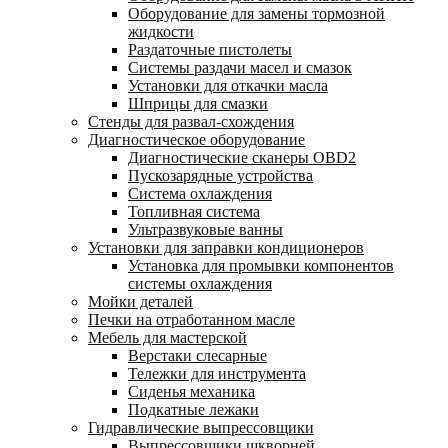
Оборудование для замены тормозной
жидкости
Раздаточные пистолеты
Системы раздачи масел и смазок
Установки для откачки масла
Шприцы для смазки
Стенды для развал-схождения
Диагностическое оборудование
Диагностические сканеры OBD2
Пускозарядные устройства
Система охлаждения
Топливная система
Ультразвуковые ванны
Установки для заправки кондиционеров
Установка для промывки компонентов
системы охлаждения
Мойки деталей
Печки на отработанном масле
Мебель для мастерской
Верстаки слесарные
Тележки для инструмента
Сиденья механика
Подкатные лежаки
Гидравлические выпрессовщики
Выпрессовщики шкворней