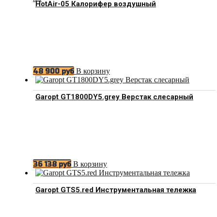
HotAir-05 Калорифер воздушный
В корзину
48 900
руб
Garopt GT1800DY5.grey Верстак слесарный
В корзину
36 138
руб
Garopt GTS5.red Инструментальная тележка