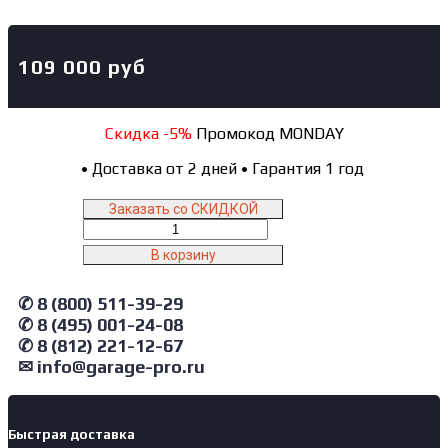
109 000
руб
Скидка -5%
Промокод MONDAY
•
Доставка от 2 дней
•
Гарантия 1 год
Заказать со СКИДКОЙ
Количество
товара
В корзину
4638N(B)
380
✆ 8 (800) 511-39-29
NORDBERG
✆ 8 (495) 001-24-08
Станок
шиномонтажный
✆ 8 (812) 221-12-67
полуавтомат,
✉ info@garage-pro.ru
двухскоростной,
380
В,
Быстрая доставка
синий