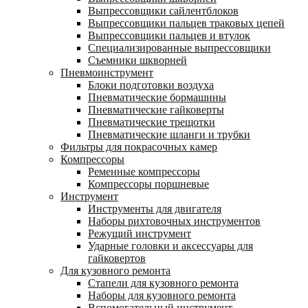
Выпрессовщики сайлентблоков
Выпрессовщики пальцев траковых цепей
Выпрессовщики пальцев и втулок
Специализированные выпрессовщики
Cъемники шкворней
Пневмоинструмент
Блоки подготовки воздуха
Пневматические бормашины
Пневматические гайковерты
Пневматические трещотки
Пневматические шланги и трубки
Фильтры для покрасочных камер
Компрессоры
Ременные компрессоры
Компрессоры поршневые
Инструмент
Инструменты для двигателя
Наборы рихтовочных инструментов
Режущий инструмент
Ударные головки и аксессуары для
гайковертов
Для кузовного ремонта
Стапели для кузовного ремонта
Наборы для кузовного ремонта
Вспомогательный инструмент