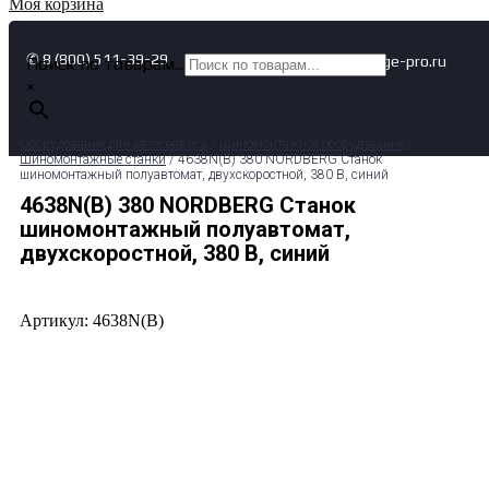
Моя корзина
✆ 8 (800) 511-39-29
✉ info@garage-pro.ru
Поиск по товарам...
×
Оборудование для автосервиса
/
Шиномонтажное оборудование
/
Шиномонтажные станки
/ 4638N(B) 380 NORDBERG Станок
шиномонтажный полуавтомат, двухскоростной, 380 В, синий
4638N(B) 380 NORDBERG Станок
шиномонтажный полуавтомат,
двухскоростной, 380 В, синий
Артикул: 4638N(B)