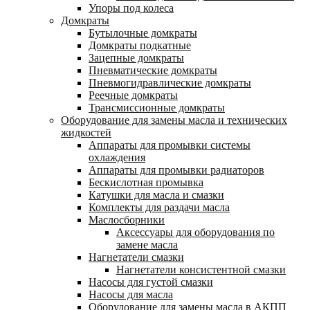
Упоры под колеса
Домкраты
Бутылочные домкраты
Домкраты подкатные
Зацепные домкраты
Пневматические домкраты
Пневмогидравлические домкраты
Реечные домкраты
Трансмиссионные домкраты
Оборудование для замены масла и технических
жидкостей
Аппараты для промывки системы
охлаждения
Аппараты для промывки радиаторов
Бескислотная промывка
Катушки для масла и смазки
Комплекты для раздачи масла
Маслосборники
Аксессуары для оборудования по
замене масла
Нагнетатели смазки
Нагнетатели консистентной смазки
Насосы для густой смазки
Насосы для масла
Оборудование для замены масла в АКПП