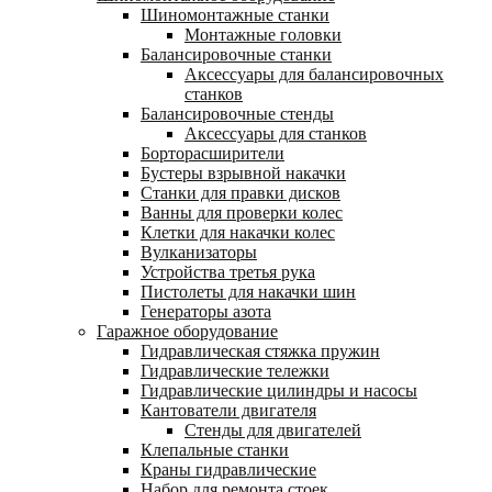
Шиномонтажные станки
Монтажные головки
Балансировочные станки
Аксессуары для балансировочных
станков
Балансировочные стенды
Аксессуары для станков
Борторасширители
Бустеры взрывной накачки
Станки для правки дисков
Ванны для проверки колес
Клетки для накачки колес
Вулканизаторы
Устройства третья рука
Пистолеты для накачки шин
Генераторы азота
Гаражное оборудование
Гидравлическая стяжка пружин
Гидравлические тележки
Гидравлические цилиндры и насосы
Кантователи двигателя
Стенды для двигателей
Клепальные станки
Краны гидравлические
Набор для ремонта стоек