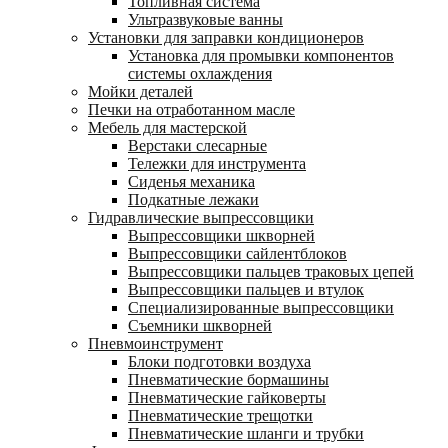
Топливная система
Ультразвуковые ванны
Установки для заправки кондиционеров
Установка для промывки компонентов
системы охлаждения
Мойки деталей
Печки на отработанном масле
Мебель для мастерской
Верстаки слесарные
Тележки для инструмента
Сиденья механика
Подкатные лежаки
Гидравлические выпрессовщики
Выпрессовщики шкворней
Выпрессовщики сайлентблоков
Выпрессовщики пальцев траковых цепей
Выпрессовщики пальцев и втулок
Специализированные выпрессовщики
Cъемники шкворней
Пневмоинструмент
Блоки подготовки воздуха
Пневматические бормашины
Пневматические гайковерты
Пневматические трещотки
Пневматические шланги и трубки