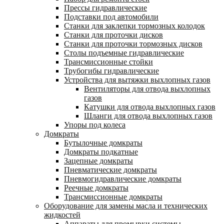
Прессы гидравлические
Подставки под автомобили
Станки для заклепки тормозных колодок
Станки для проточки дисков
Станки для проточки тормозных дисков
Столы подъемные гидравлические
Трансмиссионные стойки
Трубогибы гидравлические
Устройства для вытяжки выхлопных газов
Вентиляторы для отвода выхлопных
газов
Катушки для отвода выхлопных газов
Шланги для отвода выхлопных газов
Упоры под колеса
Домкраты
Бутылочные домкраты
Домкраты подкатные
Зацепные домкраты
Пневматические домкраты
Пневмогидравлические домкраты
Реечные домкраты
Трансмиссионные домкраты
Оборудование для замены масла и технических
жидкостей
Аппараты для промывки системы