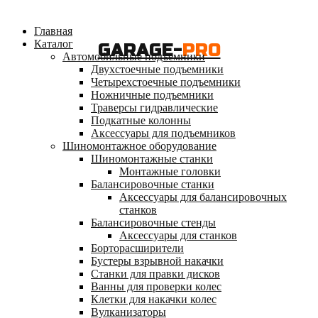
Главная
Каталог
GARAGE-
PRO
Автомобильные подъемники
Двухстоечные подъемники
Четырехстоечные подъемники
Ножничные подъемники
Траверсы гидравлические
Подкатные колонны
Аксессуары для подъемников
Шиномонтажное оборудование
Шиномонтажные станки
Монтажные головки
Балансировочные станки
Аксессуары для балансировочных
станков
Балансировочные стенды
Аксессуары для станков
Борторасширители
Бустеры взрывной накачки
Станки для правки дисков
Ванны для проверки колес
Клетки для накачки колес
Вулканизаторы