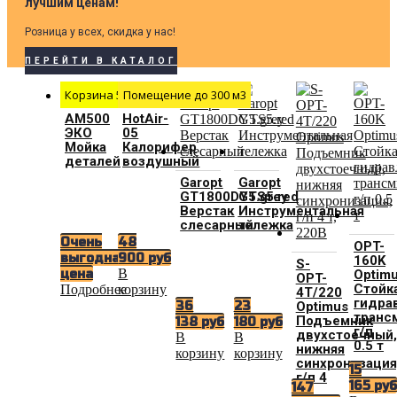
лучшим ценам!
Розница у всех, скидка у нас!
ПЕРЕЙТИ В КАТАЛОГ
Корзина 500 мм
Помещение до 300 м3
АМ500
HotAir-
ЭКО
05
Мойка
Калорифер
деталей
воздушный
Garopt
Garopt
GT1800DY5.grey
GTS5.red
Верстак
Инструментальная
слесарный
тележка
Очень
48
OPT-
выгодная
900
руб
160K
S-
В
цена
Optim
OPT-
Стойк
Подробнее
корзину
4T/220
гидра
36
23
Optimus
транс
Подъемник
138
руб
180
руб
г/п
двухстоечный,
В
В
0.5 т
нижняя
корзину
корзину
синхронизация
15
г/п 4
165
ру
147
т,