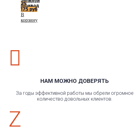
ножной
25
привод
175
руб
В
корзину

НАМ МОЖНО ДОВЕРЯТЬ
За годы эффективной работы мы обрели огромное
количество довольных клиентов.
Z