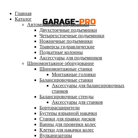
Главная
Каталог
GARAGE-
PRO
Автомобильные подъемники
Двухстоечные подъемники
Четырехстоечные подъемники
Ножничные подъемники
Траверсы гидравлические
Подкатные колонны
Аксессуары для подъемников
Шиномонтажное оборудование
Шиномонтажные станки
Монтажные головки
Балансировочные станки
Аксессуары для балансировочных
станков
Балансировочные стенды
Аксессуары для станков
Борторасширители
Бустеры взрывной накачки
Станки для правки дисков
Ванны для проверки колес
Клетки для накачки колес
Вулканизаторы