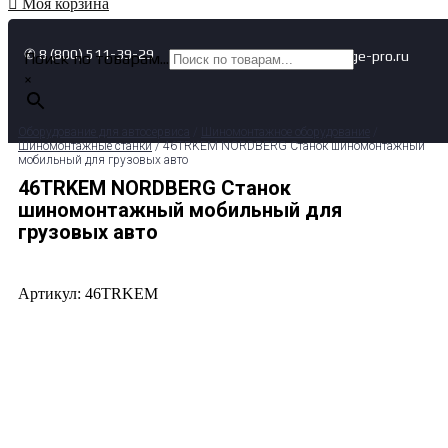
Моя корзина
✆ 8 (800) 511-39-29
✉ info@garage-pro.ru
Поиск по товарам...
×
Оборудование для автосервиса
/
Шиномонтажное оборудование
/
Шиномонтажные станки
/ 46TRKEM NORDBERG Станок шиномонтажный
мобильный для грузовых авто
46TRKEM NORDBERG Станок
шиномонтажный мобильный для
грузовых авто
Артикул: 46TRKEM