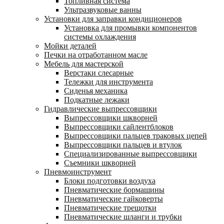
Топливная система
Ультразвуковые ванны
Установки для заправки кондиционеров
Установка для промывки компонентов
системы охлаждения
Мойки деталей
Печки на отработанном масле
Мебель для мастерской
Верстаки слесарные
Тележки для инструмента
Сиденья механика
Подкатные лежаки
Гидравлические выпрессовщики
Выпрессовщики шкворней
Выпрессовщики сайлентблоков
Выпрессовщики пальцев траковых цепей
Выпрессовщики пальцев и втулок
Специализированные выпрессовщики
Cъемники шкворней
Пневмоинструмент
Блоки подготовки воздуха
Пневматические бормашины
Пневматические гайковерты
Пневматические трещотки
Пневматические шланги и трубки