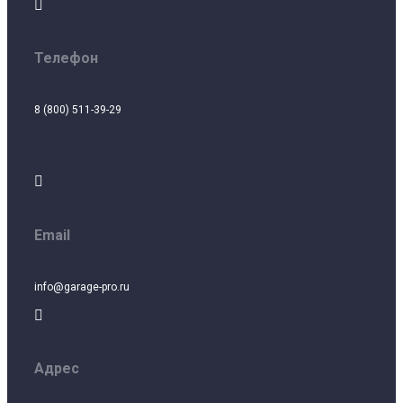

Телефон
8 (800) 511-39-29

Email
info@garage-pro.ru

Адрес