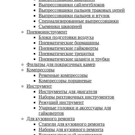
Выпрессовщики сайлентблоков
Выпрессовщики пальцев траковых цепей
Выпрессовщики пальцев и втулок
Специализированные выпрессовщики
Cъемники шкворней
Пневмоинструмент
Блоки подготовки воздуха
Пневматические бормашины
Пневматические гайковерты
Пневматические трещотки
Пневматические шланги и трубки
Фильтры для покрасочных камер
Компрессоры
Ременные компрессоры
Компрессоры поршневые
Инструмент
Инструменты для двигателя
Наборы рихтовочных инструментов
Режущий инструмент
Ударные головки и аксессуары для
гайковертов
Для кузовного ремонта
Стапели для кузовного ремонта
Наборы для кузовного ремонта
Вспомогательный инструмент