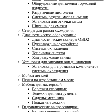
Оборудование для замены тормозной
жидкости
Раздаточные пистолеты
Системы раздачи масел и смазок
Установки для откачки масла
Шприцы для смазки
Стенды для развал-схождения
Диагностическое оборудование
Диагностические сканеры OBD2
Пускозарядные устройства
Система охлаждения
Топливная система
Ультразвуковые ванны
Установки для заправки кондиционеров
Установка для промывки компонентов
системы охлаждения
Мойки деталей
Печки на отработанном масле
Мебель для мастерской
Верстаки слесарные
Тележки для инструмента
Сиденья механика
Подкатные лежаки
Гидравлические выпрессовщики
Выпрессовщики шкворней