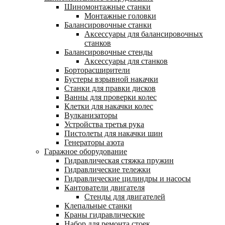
Шиномонтажные станки
Монтажные головки
Балансировочные станки
Аксессуары для балансировочных
станков
Балансировочные стенды
Аксессуары для станков
Борторасширители
Бустеры взрывной накачки
Станки для правки дисков
Ванны для проверки колес
Клетки для накачки колес
Вулканизаторы
Устройства третья рука
Пистолеты для накачки шин
Генераторы азота
Гаражное оборудование
Гидравлическая стяжка пружин
Гидравлические тележки
Гидравлические цилиндры и насосы
Кантователи двигателя
Стенды для двигателей
Клепальные станки
Краны гидравлические
Набор для ремонта стоек