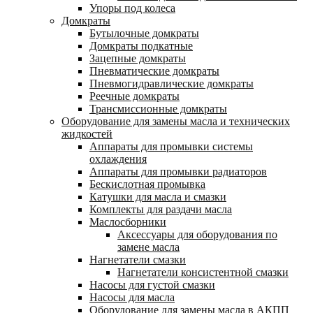
Упоры под колеса
Домкраты
Бутылочные домкраты
Домкраты подкатные
Зацепные домкраты
Пневматические домкраты
Пневмогидравлические домкраты
Реечные домкраты
Трансмиссионные домкраты
Оборудование для замены масла и технических
жидкостей
Аппараты для промывки системы
охлаждения
Аппараты для промывки радиаторов
Бескислотная промывка
Катушки для масла и смазки
Комплекты для раздачи масла
Маслосборники
Аксессуары для оборудования по
замене масла
Нагнетатели смазки
Нагнетатели консистентной смазки
Насосы для густой смазки
Насосы для масла
Оборудование для замены масла в АКПП