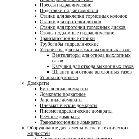
Прессы гидравлические
Подставки под автомобили
Станки для заклепки тормозных колодок
Станки для проточки дисков
Станки для проточки тормозных дисков
Столы подъемные гидравлические
Трансмиссионные стойки
Трубогибы гидравлические
Устройства для вытяжки выхлопных газов
Вентиляторы для отвода выхлопных
газов
Катушки для отвода выхлопных газов
Шланги для отвода выхлопных газов
Упоры под колеса
Домкраты
Бутылочные домкраты
Домкраты подкатные
Зацепные домкраты
Пневматические домкраты
Пневмогидравлические домкраты
Реечные домкраты
Трансмиссионные домкраты
Оборудование для замены масла и технических
жидкостей
Аппараты для промывки системы