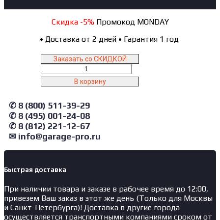
Скидка -5%
Промокод MONDAY
•
Доставка от 2 дней
•
Гарантия 1 год
Заказать со СКИДКОЙ
Количество
товара
В корзину
46TRKEM
NORDBERG
✆ 8 (800) 511-39-29
Станок
шиномонтажный
✆ 8 (495) 001-24-08
мобильный
✆ 8 (812) 221-12-67
для
✉ info@garage-pro.ru
грузовых
авто
Быстрая доставка
При наличии товара и заказе в рабочее время до 12:00,
привезем Ваш заказ в этот же день (Только для Москвы
и Санкт-Петербурга)! Доставка в другие города
осуществляется транспортными компаниями сроком от