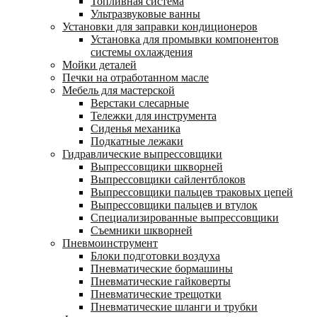
Топливная система
Ультразвуковые ванны
Установки для заправки кондиционеров
Установка для промывки компонентов
системы охлаждения
Мойки деталей
Печки на отработанном масле
Мебель для мастерской
Верстаки слесарные
Тележки для инструмента
Сиденья механика
Подкатные лежаки
Гидравлические выпрессовщики
Выпрессовщики шкворней
Выпрессовщики сайлентблоков
Выпрессовщики пальцев траковых цепей
Выпрессовщики пальцев и втулок
Специализированные выпрессовщики
Cъемники шкворней
Пневмоинструмент
Блоки подготовки воздуха
Пневматические бормашины
Пневматические гайковерты
Пневматические трещотки
Пневматические шланги и трубки