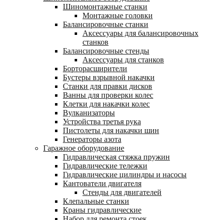
Шиномонтажные станки
Монтажные головки
Балансировочные станки
Аксессуары для балансировочных
станков
Балансировочные стенды
Аксессуары для станков
Борторасширители
Бустеры взрывной накачки
Станки для правки дисков
Ванны для проверки колес
Клетки для накачки колес
Вулканизаторы
Устройства третья рука
Пистолеты для накачки шин
Генераторы азота
Гаражное оборудование
Гидравлическая стяжка пружин
Гидравлические тележки
Гидравлические цилиндры и насосы
Кантователи двигателя
Стенды для двигателей
Клепальные станки
Краны гидравлические
Набор для ремонта стоек