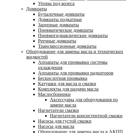
Упоры под колеса
Домкраты
Бутылочные домкраты
Домкраты подкатные
Зацепные домкраты
Пневматические домкраты
Пневмогидравлические домкраты
Реечные домкраты
Трансмиссионные домкраты
Оборудование для замены масла и технических
жидкостей
Аппараты для промывки системы
охлаждения
Аппараты для промывки радиаторов
Бескислотная промывка
Катушки для масла и смазки
Комплекты для раздачи масла
Маслосборники
Аксессуары для оборудования по
замене масла
Нагнетатели смазки
Нагнетатели консистентной смазки
Насосы для густой смазки
Насосы для масла
Оборудование для замены масла в АКПП