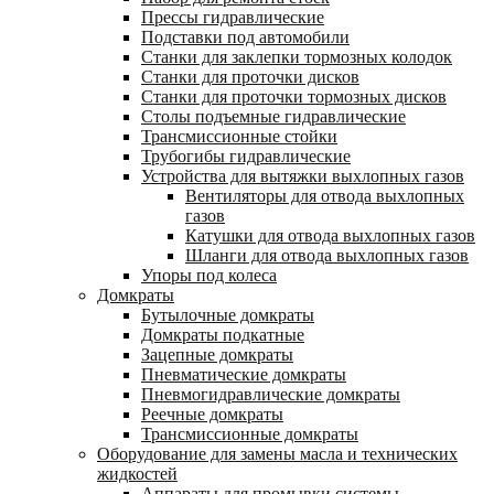
Прессы гидравлические
Подставки под автомобили
Станки для заклепки тормозных колодок
Станки для проточки дисков
Станки для проточки тормозных дисков
Столы подъемные гидравлические
Трансмиссионные стойки
Трубогибы гидравлические
Устройства для вытяжки выхлопных газов
Вентиляторы для отвода выхлопных
газов
Катушки для отвода выхлопных газов
Шланги для отвода выхлопных газов
Упоры под колеса
Домкраты
Бутылочные домкраты
Домкраты подкатные
Зацепные домкраты
Пневматические домкраты
Пневмогидравлические домкраты
Реечные домкраты
Трансмиссионные домкраты
Оборудование для замены масла и технических
жидкостей
Аппараты для промывки системы