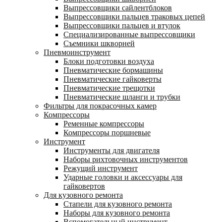
Выпрессовщики сайлентблоков
Выпрессовщики пальцев траковых цепей
Выпрессовщики пальцев и втулок
Специализированные выпрессовщики
Cъемники шкворней
Пневмоинструмент
Блоки подготовки воздуха
Пневматические бормашины
Пневматические гайковерты
Пневматические трещотки
Пневматические шланги и трубки
Фильтры для покрасочных камер
Компрессоры
Ременные компрессоры
Компрессоры поршневые
Инструмент
Инструменты для двигателя
Наборы рихтовочных инструментов
Режущий инструмент
Ударные головки и аксессуары для
гайковертов
Для кузовного ремонта
Стапели для кузовного ремонта
Наборы для кузовного ремонта
Вспомогательный инструмент