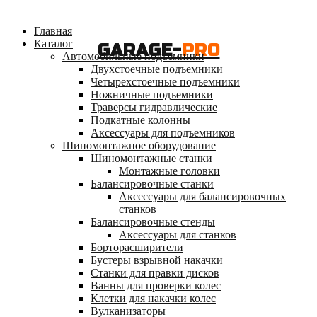
Главная
Каталог
GARAGE-
PRO
Автомобильные подъемники
Двухстоечные подъемники
Четырехстоечные подъемники
Ножничные подъемники
Траверсы гидравлические
Подкатные колонны
Аксессуары для подъемников
Шиномонтажное оборудование
Шиномонтажные станки
Монтажные головки
Балансировочные станки
Аксессуары для балансировочных
станков
Балансировочные стенды
Аксессуары для станков
Борторасширители
Бустеры взрывной накачки
Станки для правки дисков
Ванны для проверки колес
Клетки для накачки колес
Вулканизаторы