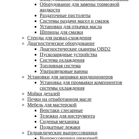
Оборудование для замены тормозной
жидкости
Раздаточные пистолеты
Системы раздачи масел и смазок
Установки для откачки масла
Шприцы для смазки
Стенды для развал-схождения
Диагностическое оборудование
Диагностические сканеры OBD2
Пускозарядные устройства
Система охлаждения
Топливная система
Ультразвуковые ванны
Установки для заправки кондиционеров
Установка для промывки компонентов
системы охлаждения
Мойки деталей
Печки на отработанном масле
Мебель для мастерской
Верстаки слесарные
Тележки для инструмента
Сиденья механика
Подкатные лежаки
Гидравлические выпрессовщики
Выпрессовщики шкворней