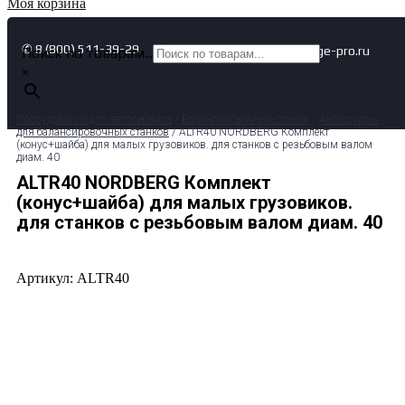
Моя корзина
✆ 8 (800) 511-39-29
✉ info@garage-pro.ru
Поиск по товарам...
×
Оборудование для автосервиса
/
Балансировочные станки
/
Аксессуары
для балансировочных станков
/ ALTR40 NORDBERG Комплект
(конус+шайба) для малых грузовиков. для станков с резьбовым валом
диам. 40
ALTR40 NORDBERG Комплект
(конус+шайба) для малых грузовиков.
для станков с резьбовым валом диам. 40
Артикул: ALTR40