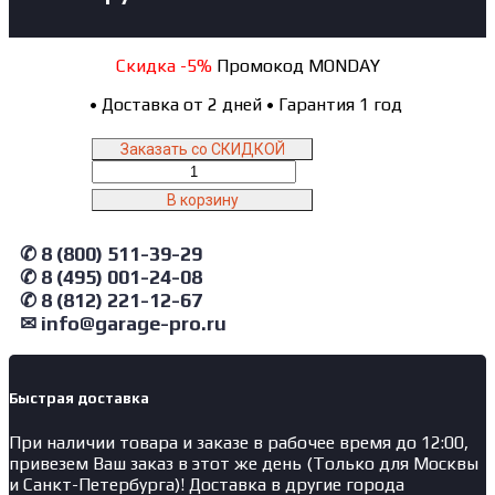
Скидка -5%
Промокод MONDAY
•
Доставка от 2 дней
•
Гарантия 1 год
Заказать со СКИДКОЙ
Количество
товара
В корзину
ALTR40
NORDBERG
✆ 8 (800) 511-39-29
Комплект
✆ 8 (495) 001-24-08
(конус+шайба)
для
✆ 8 (812) 221-12-67
малых
✉ info@garage-pro.ru
грузовиков.
для
станков
Быстрая доставка
с
резьбовым
При наличии товара и заказе в рабочее время до 12:00,
валом
привезем Ваш заказ в этот же день (Только для Москвы
диам.
и Санкт-Петербурга)! Доставка в другие города
40