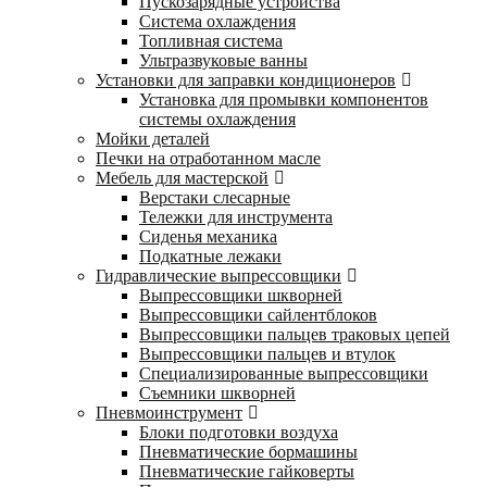
Пускозарядные устройства
Система охлаждения
Топливная система
Ультразвуковые ванны
Установки для заправки кондиционеров
Установка для промывки компонентов
системы охлаждения
Мойки деталей
Печки на отработанном масле
Мебель для мастерской
Верстаки слесарные
Тележки для инструмента
Сиденья механика
Подкатные лежаки
Гидравлические выпрессовщики
Выпрессовщики шкворней
Выпрессовщики сайлентблоков
Выпрессовщики пальцев траковых цепей
Выпрессовщики пальцев и втулок
Специализированные выпрессовщики
Cъемники шкворней
Пневмоинструмент
Блоки подготовки воздуха
Пневматические бормашины
Пневматические гайковерты