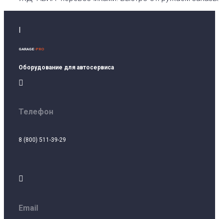
I
GARAGE
-PRO
Оборудование для автосервиса

Телефон
8 (800) 511-39-29

Email