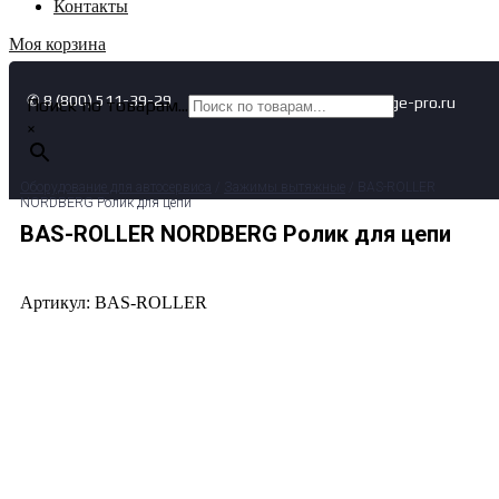
Контакты
Моя корзина
✆ 8 (800) 511-39-29
✉ info@garage-pro.ru
Поиск по товарам...
×
Оборудование для автосервиса
/
Зажимы вытяжные
/ BAS-ROLLER
NORDBERG Ролик для цепи
BAS-ROLLER NORDBERG Ролик для цепи
Артикул: BAS-ROLLER