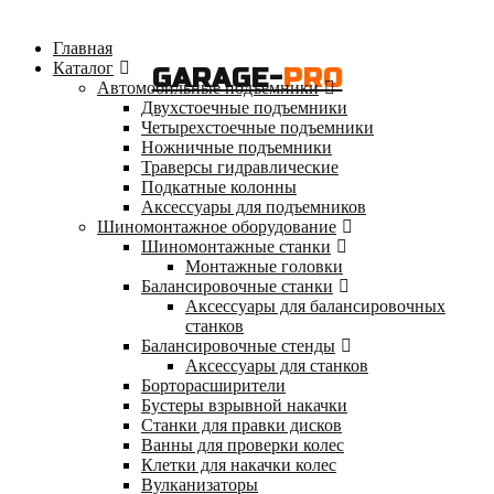
Главная
Каталог
GARAGE-
PRO
Автомобильные подъемники
Двухстоечные подъемники
Четырехстоечные подъемники
Ножничные подъемники
Траверсы гидравлические
Подкатные колонны
Аксессуары для подъемников
Шиномонтажное оборудование
Шиномонтажные станки
Монтажные головки
Балансировочные станки
Аксессуары для балансировочных
станков
Балансировочные стенды
Аксессуары для станков
Борторасширители
Бустеры взрывной накачки
Станки для правки дисков
Ванны для проверки колес
Клетки для накачки колес
Вулканизаторы