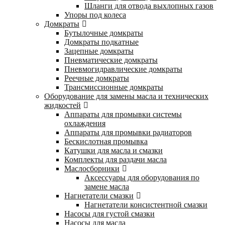
Шланги для отвода выхлопных газов
Упоры под колеса
Домкраты
Бутылочные домкраты
Домкраты подкатные
Зацепные домкраты
Пневматические домкраты
Пневмогидравлические домкраты
Реечные домкраты
Трансмиссионные домкраты
Оборудование для замены масла и технических
жидкостей
Аппараты для промывки системы
охлаждения
Аппараты для промывки радиаторов
Бескислотная промывка
Катушки для масла и смазки
Комплекты для раздачи масла
Маслосборники
Аксессуары для оборудования по
замене масла
Нагнетатели смазки
Нагнетатели консистентной смазки
Насосы для густой смазки
Насосы для масла