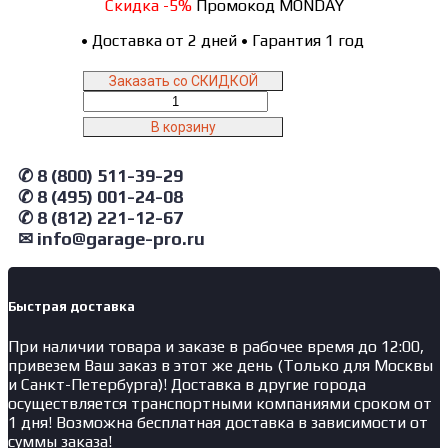
Скидка -5%
Промокод MONDAY
•
Доставка от 2 дней
•
Гарантия 1 год
Заказать со СКИДКОЙ
Количество
товара
В корзину
BAS-
ROLLER
✆ 8 (800) 511-39-29
NORDBERG
Ролик
✆ 8 (495) 001-24-08
для
✆ 8 (812) 221-12-67
цепи
✉ info@garage-pro.ru
Быстрая доставка
При наличии товара и заказе в рабочее время до 12:00,
привезем Ваш заказ в этот же день (Только для Москвы
и Санкт-Петербурга)! Доставка в другие города
осуществляется транспортными компаниями сроком от
1 дня! Возможна бесплатная доставка в зависимости от
суммы заказа!