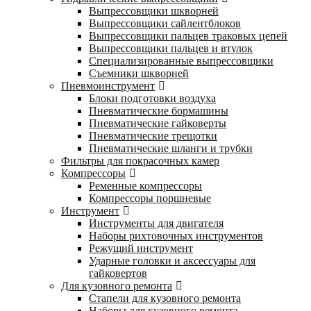
Выпрессовщики шкворней
Выпрессовщики сайлентблоков
Выпрессовщики пальцев траковых цепей
Выпрессовщики пальцев и втулок
Специализированные выпрессовщики
Cъемники шкворней
Пневмоинструмент
Блоки подготовки воздуха
Пневматические бормашины
Пневматические гайковерты
Пневматические трещотки
Пневматические шланги и трубки
Фильтры для покрасочных камер
Компрессоры
Ременные компрессоры
Компрессоры поршневые
Инструмент
Инструменты для двигателя
Наборы рихтовочных инструментов
Режущий инструмент
Ударные головки и аксессуары для
гайковертов
Для кузовного ремонта
Стапели для кузовного ремонта
Наборы для кузовного ремонта