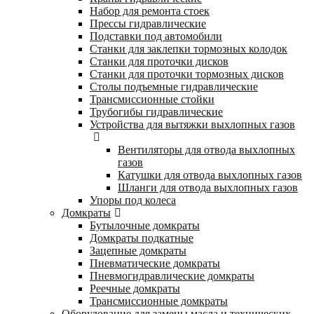
Набор для ремонта стоек
Прессы гидравлические
Подставки под автомобили
Станки для заклепки тормозных колодок
Станки для проточки дисков
Станки для проточки тормозных дисков
Столы подъемные гидравлические
Трансмиссионные стойки
Трубогибы гидравлические
Устройства для вытяжки выхлопных газов
Вентиляторы для отвода выхлопных
газов
Катушки для отвода выхлопных газов
Шланги для отвода выхлопных газов
Упоры под колеса
Домкраты
Бутылочные домкраты
Домкраты подкатные
Зацепные домкраты
Пневматические домкраты
Пневмогидравлические домкраты
Реечные домкраты
Трансмиссионные домкраты
Оборудование для замены масла и технических