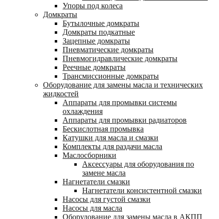
Упоры под колеса
Домкраты
Бутылочные домкраты
Домкраты подкатные
Зацепные домкраты
Пневматические домкраты
Пневмогидравлические домкраты
Реечные домкраты
Трансмиссионные домкраты
Оборудование для замены масла и технических
жидкостей
Аппараты для промывки системы
охлаждения
Аппараты для промывки радиаторов
Бескислотная промывка
Катушки для масла и смазки
Комплекты для раздачи масла
Маслосборники
Аксессуары для оборудования по
замене масла
Нагнетатели смазки
Нагнетатели консистентной смазки
Насосы для густой смазки
Насосы для масла
Оборудование для замены масла в АКПП