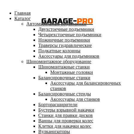
Главная
Каталог
GARAGE-
PRO
Автомобильные подъемники
Двухстоечные подъемники
Четырехстоечные подъемники
Ножничные подъемники
Траверсы гидравлические
Подкатные колонны
Аксессуары для подъемников
Шиномонтажное оборудование
Шиномонтажные станки
Монтажные головки
Балансировочные станки
Аксессуары для балансировочных
станков
Балансировочные стенды
Аксессуары для станков
Борторасширители
Бустеры взрывной накачки
Станки для правки дисков
Ванны для проверки колес
Клетки для накачки колес
Вулканизаторы