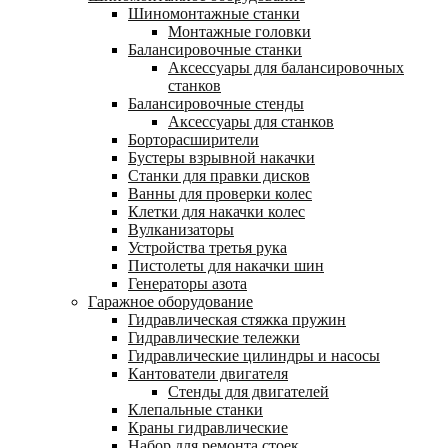
Шиномонтажные станки
Монтажные головки
Балансировочные станки
Аксессуары для балансировочных
станков
Балансировочные стенды
Аксессуары для станков
Борторасширители
Бустеры взрывной накачки
Станки для правки дисков
Ванны для проверки колес
Клетки для накачки колес
Вулканизаторы
Устройства третья рука
Пистолеты для накачки шин
Генераторы азота
Гаражное оборудование
Гидравлическая стяжка пружин
Гидравлические тележки
Гидравлические цилиндры и насосы
Кантователи двигателя
Стенды для двигателей
Клепальные станки
Краны гидравлические
Набор для ремонта стоек