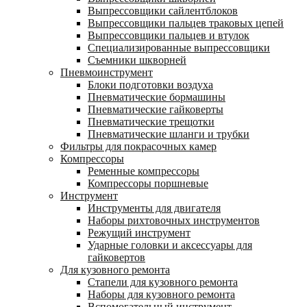
Выпрессовщики сайлентблоков
Выпрессовщики пальцев траковых цепей
Выпрессовщики пальцев и втулок
Специализированные выпрессовщики
Cъемники шкворней
Пневмоинструмент
Блоки подготовки воздуха
Пневматические бормашины
Пневматические гайковерты
Пневматические трещотки
Пневматические шланги и трубки
Фильтры для покрасочных камер
Компрессоры
Ременные компрессоры
Компрессоры поршневые
Инструмент
Инструменты для двигателя
Наборы рихтовочных инструментов
Режущий инструмент
Ударные головки и аксессуары для
гайковертов
Для кузовного ремонта
Стапели для кузовного ремонта
Наборы для кузовного ремонта
Вспомогательный инструмент