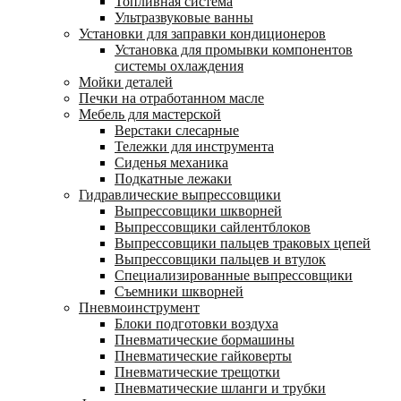
Топливная система
Ультразвуковые ванны
Установки для заправки кондиционеров
Установка для промывки компонентов
системы охлаждения
Мойки деталей
Печки на отработанном масле
Мебель для мастерской
Верстаки слесарные
Тележки для инструмента
Сиденья механика
Подкатные лежаки
Гидравлические выпрессовщики
Выпрессовщики шкворней
Выпрессовщики сайлентблоков
Выпрессовщики пальцев траковых цепей
Выпрессовщики пальцев и втулок
Специализированные выпрессовщики
Cъемники шкворней
Пневмоинструмент
Блоки подготовки воздуха
Пневматические бормашины
Пневматические гайковерты
Пневматические трещотки
Пневматические шланги и трубки