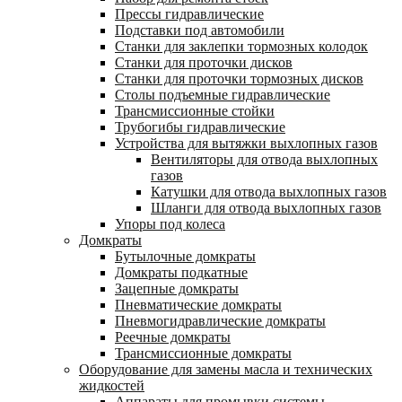
Прессы гидравлические
Подставки под автомобили
Станки для заклепки тормозных колодок
Станки для проточки дисков
Станки для проточки тормозных дисков
Столы подъемные гидравлические
Трансмиссионные стойки
Трубогибы гидравлические
Устройства для вытяжки выхлопных газов
Вентиляторы для отвода выхлопных
газов
Катушки для отвода выхлопных газов
Шланги для отвода выхлопных газов
Упоры под колеса
Домкраты
Бутылочные домкраты
Домкраты подкатные
Зацепные домкраты
Пневматические домкраты
Пневмогидравлические домкраты
Реечные домкраты
Трансмиссионные домкраты
Оборудование для замены масла и технических
жидкостей
Аппараты для промывки системы