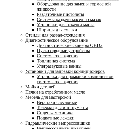
Оборудование для замены тормозной
жидкости
Раздаточные пистолеты
Системы раздачи масел и смазок
Установки для откачки масла
Шприцы для смазки
Стенды для развал-схождения
Диагностическое оборудование
Диагностические сканеры OBD2
Пускозарядные устройства
Система охлаждения
Топливная система
Ультразвуковые ванны
Установки для заправки кондиционеров
Установка для промывки компонентов
системы охлаждения
Мойки деталей
Печки на отработанном масле
Мебель для мастерской
Верстаки слесарные
Тележки для инструмента
Сиденья механика
Подкатные лежаки
Гидравлические выпрессовщики
Выпрессовщики шкворней