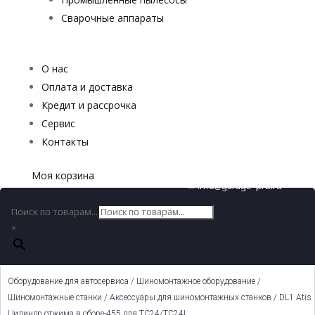
Сварочные аппараты
О нас
Оплата и доставка
Кредит и рассрочка
Сервис
Контакты
Моя корзина
✉ info@garage-pro.ru
Поиск по товарам...
×
Оборудование для автосервиса
/
Шиномонтажное оборудование
/
Шиномонтажные станки
/
Аксессуары для шиномонтажных станков
/ DL1 Atis
Цилиндр отжима в сборе-455 для TC24/TC24L