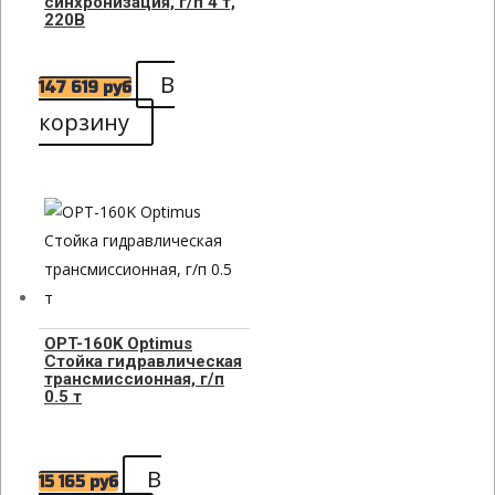
синхронизация, г/п 4 т,
220В
В
147 619
руб
корзину
OPT-160K Optimus
Стойка гидравлическая
трансмиссионная, г/п
0.5 т
В
15 165
руб