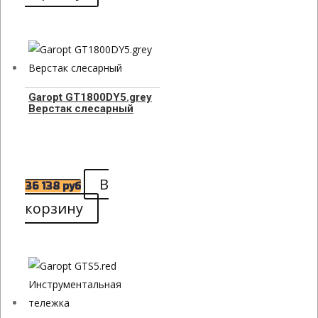
Garopt GT1800DY5.grey
Верстак слесарный
В
36 138
руб
корзину