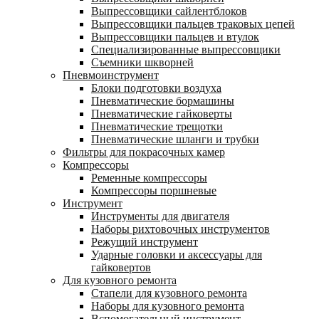
Выпрессовщики сайлентблоков
Выпрессовщики пальцев траковых цепей
Выпрессовщики пальцев и втулок
Специализированные выпрессовщики
Cъемники шкворней
Пневмоинструмент
Блоки подготовки воздуха
Пневматические бормашины
Пневматические гайковерты
Пневматические трещотки
Пневматические шланги и трубки
Фильтры для покрасочных камер
Компрессоры
Ременные компрессоры
Компрессоры поршневые
Инструмент
Инструменты для двигателя
Наборы рихтовочных инструментов
Режущий инструмент
Ударные головки и аксессуары для
гайковертов
Для кузовного ремонта
Стапели для кузовного ремонта
Наборы для кузовного ремонта
Вспомогательный инструмент