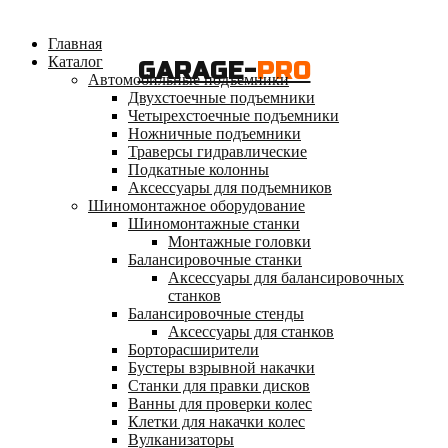
Главная
Каталог
GARAGE-
PRO
Автомобильные подъемники
Двухстоечные подъемники
Четырехстоечные подъемники
Ножничные подъемники
Траверсы гидравлические
Подкатные колонны
Аксессуары для подъемников
Шиномонтажное оборудование
Шиномонтажные станки
Монтажные головки
Балансировочные станки
Аксессуары для балансировочных
станков
Балансировочные стенды
Аксессуары для станков
Борторасширители
Бустеры взрывной накачки
Станки для правки дисков
Ванны для проверки колес
Клетки для накачки колес
Вулканизаторы