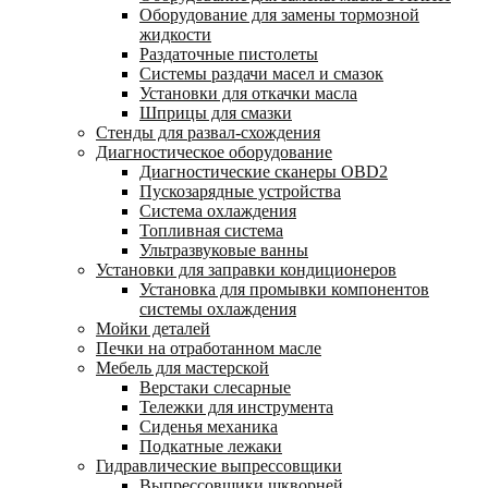
Оборудование для замены тормозной
жидкости
Раздаточные пистолеты
Системы раздачи масел и смазок
Установки для откачки масла
Шприцы для смазки
Стенды для развал-схождения
Диагностическое оборудование
Диагностические сканеры OBD2
Пускозарядные устройства
Система охлаждения
Топливная система
Ультразвуковые ванны
Установки для заправки кондиционеров
Установка для промывки компонентов
системы охлаждения
Мойки деталей
Печки на отработанном масле
Мебель для мастерской
Верстаки слесарные
Тележки для инструмента
Сиденья механика
Подкатные лежаки
Гидравлические выпрессовщики
Выпрессовщики шкворней