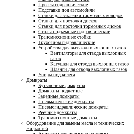
Прессы гидравлические
Подставки под автомобили
Станки для заклепки тормозных колодок
Станки для проточки дисков
Станки для проточки тормозных дисков
Столы подъемные гидравлические
Трансмиссионные стойки
Трубогибы гидравлические
Устройства для вытяжки выхлопных газов
Вентиляторы для отвода выхлопных
газов
Катушки для отвода выхлопных газов
Шланги для отвода выхлопных газов
Упоры под колеса
Домкраты
Бутылочные домкраты
Домкраты подкатные
Зацепные домкраты
Пневматические домкраты
Пневмогидравлические домкраты
Реечные домкраты
Трансмиссионные домкраты
Оборудование для замены масла и технических
жидкостей
Аппараты для промывки системы