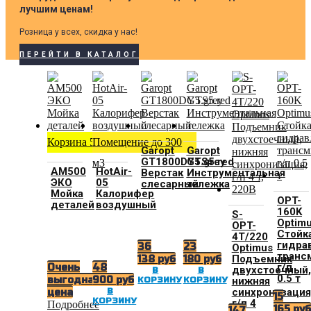
лучшим ценам!
Розница у всех, скидка у нас!
ПЕРЕЙТИ В КАТАЛОГ
Корзина 500 мм
Помещение до 300
Garopt
Garopt
GT1800DY5.grey
GTS5.red
м3
АМ500
HotAir-
Верстак
Инструментальная
ЭКО
05
слесарный
тележка
Мойка
Калорифер
OPT-
деталей
воздушный
160K
S-
Optim
OPT-
Стойк
4T/220
гидра
36
23
Optimus
транс
Подъемник
138
руб
180
руб
г/п
Очень
48
двухстоечный,
В
В
0.5 т
выгодная
900
руб
нижняя
КОРЗИНУ
КОРЗИНУ
синхронизация
В
цена
15
КОРЗИНУ
г/п 4
Подробнее
165
ру
147