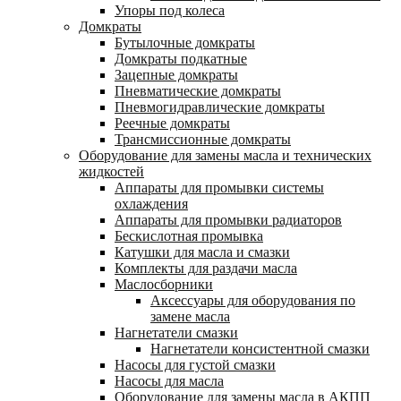
Упоры под колеса
Домкраты
Бутылочные домкраты
Домкраты подкатные
Зацепные домкраты
Пневматические домкраты
Пневмогидравлические домкраты
Реечные домкраты
Трансмиссионные домкраты
Оборудование для замены масла и технических
жидкостей
Аппараты для промывки системы
охлаждения
Аппараты для промывки радиаторов
Бескислотная промывка
Катушки для масла и смазки
Комплекты для раздачи масла
Маслосборники
Аксессуары для оборудования по
замене масла
Нагнетатели смазки
Нагнетатели консистентной смазки
Насосы для густой смазки
Насосы для масла
Оборудование для замены масла в АКПП