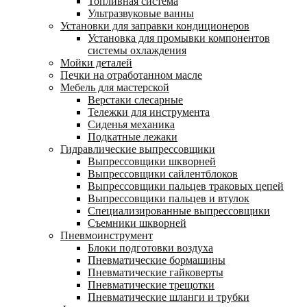
Топливная система
Ультразвуковые ванны
Установки для заправки кондиционеров
Установка для промывки компонентов
системы охлаждения
Мойки деталей
Печки на отработанном масле
Мебель для мастерской
Верстаки слесарные
Тележки для инструмента
Сиденья механика
Подкатные лежаки
Гидравлические выпрессовщики
Выпрессовщики шкворней
Выпрессовщики сайлентблоков
Выпрессовщики пальцев траковых цепей
Выпрессовщики пальцев и втулок
Специализированные выпрессовщики
Cъемники шкворней
Пневмоинструмент
Блоки подготовки воздуха
Пневматические бормашины
Пневматические гайковерты
Пневматические трещотки
Пневматические шланги и трубки