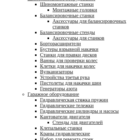
Шиномонтажные станки
Монтажные головки
Балансировочные станки
Аксессуары для балансировочных
станков
Балансировочные стенды
Аксессуары для станков
Борторасширители
Бустеры взрывной накачки
Станки для правки дисков
Ванны для проверки колес
Клетки для накачки колес
Вулканизаторы
Устройства третья рука
Пистолеты для накачки шин
Генераторы азота
Гаражное оборудование
Гидравлическая стяжка пружин
Гидравлические тележки
Гидравлические цилиндры и насосы
Кантователи двигателя
Стенды для двигателей
Клепальные станки
Краны гидравлические
Набор для ремонта стоек