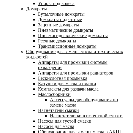
Упоры под колеса
Домкраты
Бутылочные домкраты
Домкраты подкатные
Зацепные домкраты
Пневматические домкраты
Пневмогидравлические домкраты
Реечные домкраты
Трансмиссионные домкраты
Оборудование для замены масла и технических
жидкостей
Аппараты для промывки системы
охлаждения
Аппараты для промывки радиаторов
Бескислотная промывка
Катушки для масла и смазки
Комплекты для раздачи масла
Маслосборники
Аксессуары для оборудования по
замене масла
Нагнетатели смазки
Нагнетатели консистентной смазки
Насосы для густой смазки
Насосы для масла
Оборудование для замены масла в АКПП