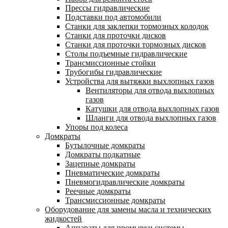
Прессы гидравлические
Подставки под автомобили
Станки для заклепки тормозных колодок
Станки для проточки дисков
Станки для проточки тормозных дисков
Столы подъемные гидравлические
Трансмиссионные стойки
Трубогибы гидравлические
Устройства для вытяжки выхлопных газов
Вентиляторы для отвода выхлопных
газов
Катушки для отвода выхлопных газов
Шланги для отвода выхлопных газов
Упоры под колеса
Домкраты
Бутылочные домкраты
Домкраты подкатные
Зацепные домкраты
Пневматические домкраты
Пневмогидравлические домкраты
Реечные домкраты
Трансмиссионные домкраты
Оборудование для замены масла и технических
жидкостей
Аппараты для промывки системы