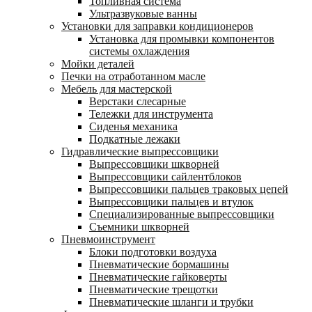
Топливная система
Ультразвуковые ванны
Установки для заправки кондиционеров
Установка для промывки компонентов
системы охлаждения
Мойки деталей
Печки на отработанном масле
Мебель для мастерской
Верстаки слесарные
Тележки для инструмента
Сиденья механика
Подкатные лежаки
Гидравлические выпрессовщики
Выпрессовщики шкворней
Выпрессовщики сайлентблоков
Выпрессовщики пальцев траковых цепей
Выпрессовщики пальцев и втулок
Специализированные выпрессовщики
Cъемники шкворней
Пневмоинструмент
Блоки подготовки воздуха
Пневматические бормашины
Пневматические гайковерты
Пневматические трещотки
Пневматические шланги и трубки