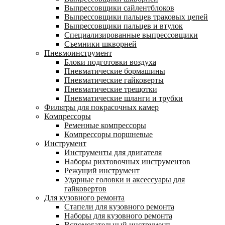
Выпрессовщики сайлентблоков
Выпрессовщики пальцев траковых цепей
Выпрессовщики пальцев и втулок
Специализированные выпрессовщики
Cъемники шкворней
Пневмоинструмент
Блоки подготовки воздуха
Пневматические бормашины
Пневматические гайковерты
Пневматические трещотки
Пневматические шланги и трубки
Фильтры для покрасочных камер
Компрессоры
Ременные компрессоры
Компрессоры поршневые
Инструмент
Инструменты для двигателя
Наборы рихтовочных инструментов
Режущий инструмент
Ударные головки и аксессуары для
гайковертов
Для кузовного ремонта
Стапели для кузовного ремонта
Наборы для кузовного ремонта
Вспомогательный инструмент