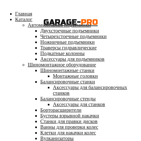
Главная
Каталог
GARAGE-
PRO
Автомобильные подъемники
Двухстоечные подъемники
Четырехстоечные подъемники
Ножничные подъемники
Траверсы гидравлические
Подкатные колонны
Аксессуары для подъемников
Шиномонтажное оборудование
Шиномонтажные станки
Монтажные головки
Балансировочные станки
Аксессуары для балансировочных
станков
Балансировочные стенды
Аксессуары для станков
Борторасширители
Бустеры взрывной накачки
Станки для правки дисков
Ванны для проверки колес
Клетки для накачки колес
Вулканизаторы