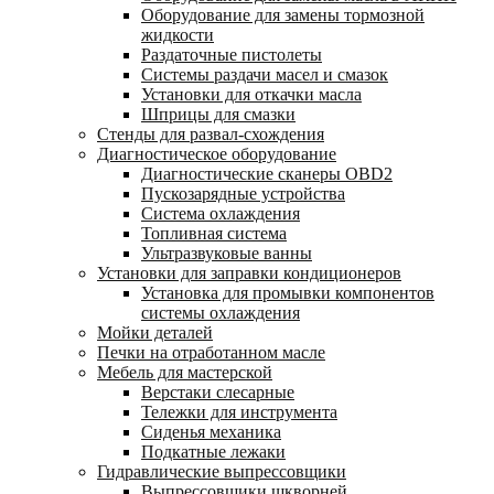
Оборудование для замены тормозной
жидкости
Раздаточные пистолеты
Системы раздачи масел и смазок
Установки для откачки масла
Шприцы для смазки
Стенды для развал-схождения
Диагностическое оборудование
Диагностические сканеры OBD2
Пускозарядные устройства
Система охлаждения
Топливная система
Ультразвуковые ванны
Установки для заправки кондиционеров
Установка для промывки компонентов
системы охлаждения
Мойки деталей
Печки на отработанном масле
Мебель для мастерской
Верстаки слесарные
Тележки для инструмента
Сиденья механика
Подкатные лежаки
Гидравлические выпрессовщики
Выпрессовщики шкворней