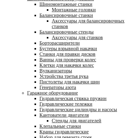
Шиномонтажные станки
Монтажные головки
Балансировочные станки
Аксессуары для балансировочных
станков
Балансировочные стенды
Аксессуары для станков
Борторасширители
Бустеры взрывной накачки
Станки для правки дисков
Ванны для проверки колес
Клетки для накачки колес
Вулканизаторы
Устройства третья рука
Пистолеты для накачки шин
Генераторы азота
Гаражное оборудование
Гидравлическая стяжка пружин
Гидравлические тележки
Гидравлические цилиндры и насосы
Кантователи двигателя
Стенды для двигателей
Клепальные станки
Краны гидравлические
Набор для ремонта стоек