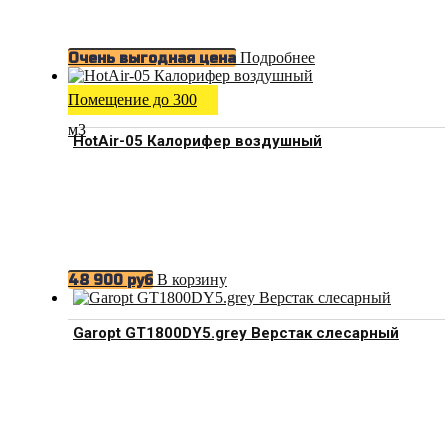
Подробнее
Очень выгодная цена
Помещение до 300
м3
HotAir-05 Калорифер воздушный
В корзину
48 900
руб
Garopt GT1800DY5.grey Верстак слесарный