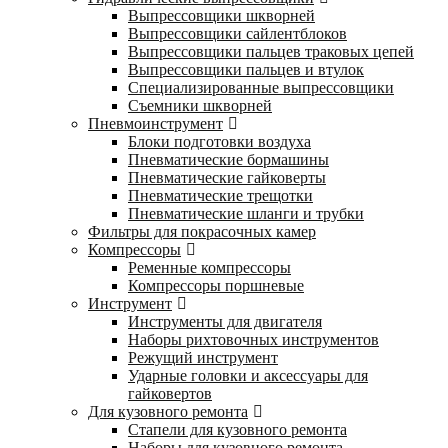
Выпрессовщики шкворней
Выпрессовщики сайлентблоков
Выпрессовщики пальцев траковых цепей
Выпрессовщики пальцев и втулок
Специализированные выпрессовщики
Cъемники шкворней
Пневмоинструмент
Блоки подготовки воздуха
Пневматические бормашины
Пневматические гайковерты
Пневматические трещотки
Пневматические шланги и трубки
Фильтры для покрасочных камер
Компрессоры
Ременные компрессоры
Компрессоры поршневые
Инструмент
Инструменты для двигателя
Наборы рихтовочных инструментов
Режущий инструмент
Ударные головки и аксессуары для
гайковертов
Для кузовного ремонта
Стапели для кузовного ремонта
Наборы для кузовного ремонта