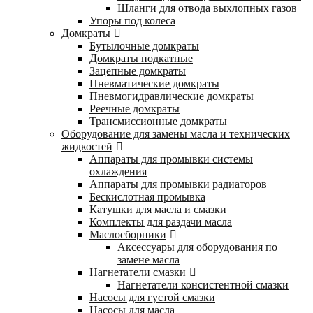
Шланги для отвода выхлопных газов
Упоры под колеса
Домкраты
Бутылочные домкраты
Домкраты подкатные
Зацепные домкраты
Пневматические домкраты
Пневмогидравлические домкраты
Реечные домкраты
Трансмиссионные домкраты
Оборудование для замены масла и технических
жидкостей
Аппараты для промывки системы
охлаждения
Аппараты для промывки радиаторов
Бескислотная промывка
Катушки для масла и смазки
Комплекты для раздачи масла
Маслосборники
Аксессуары для оборудования по
замене масла
Нагнетатели смазки
Нагнетатели консистентной смазки
Насосы для густой смазки
Насосы для масла