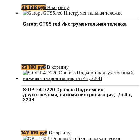
В корзину
36 138
руб
Garopt GTS5.red Инструментальная тележка
В корзину
23 180
руб
S-OPT-4T/220 Optimus Подъемник
двухстоечный, нижняя синхронизация, г/п 4 т,
220В
В корзину
147 619
руб