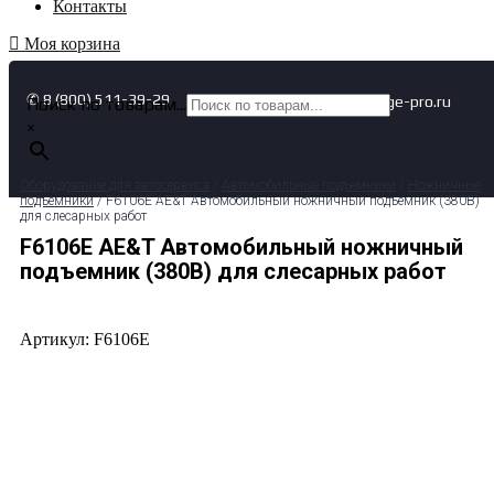
Контакты
Моя корзина
✆ 8 (800) 511-39-29
✉ info@garage-pro.ru
Поиск по товарам...
×
Оборудование для автосервиса
/
Автомобильные подъемники
/
Ножничные
подъемники
/ F6106E AE&T Автомобильный ножничный подъемник (380В)
для слесарных работ
F6106E AE&T Автомобильный ножничный
подъемник (380В) для слесарных работ
Артикул: F6106E