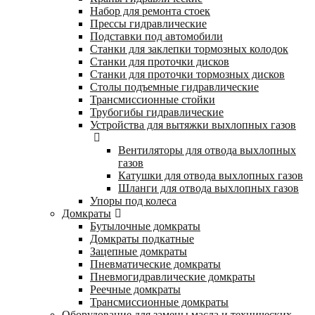
Набор для ремонта стоек
Прессы гидравлические
Подставки под автомобили
Станки для заклепки тормозных колодок
Станки для проточки дисков
Станки для проточки тормозных дисков
Столы подъемные гидравлические
Трансмиссионные стойки
Трубогибы гидравлические
Устройства для вытяжки выхлопных газов
Вентиляторы для отвода выхлопных
газов
Катушки для отвода выхлопных газов
Шланги для отвода выхлопных газов
Упоры под колеса
Домкраты
Бутылочные домкраты
Домкраты подкатные
Зацепные домкраты
Пневматические домкраты
Пневмогидравлические домкраты
Реечные домкраты
Трансмиссионные домкраты
Оборудование для замены масла и технических