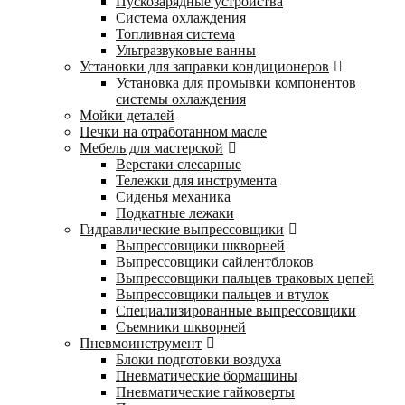
Пускозарядные устройства
Система охлаждения
Топливная система
Ультразвуковые ванны
Установки для заправки кондиционеров
Установка для промывки компонентов
системы охлаждения
Мойки деталей
Печки на отработанном масле
Мебель для мастерской
Верстаки слесарные
Тележки для инструмента
Сиденья механика
Подкатные лежаки
Гидравлические выпрессовщики
Выпрессовщики шкворней
Выпрессовщики сайлентблоков
Выпрессовщики пальцев траковых цепей
Выпрессовщики пальцев и втулок
Специализированные выпрессовщики
Cъемники шкворней
Пневмоинструмент
Блоки подготовки воздуха
Пневматические бормашины
Пневматические гайковерты