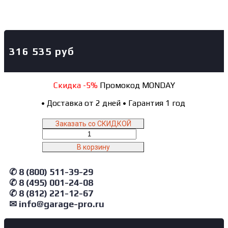
316 535
руб
Скидка -5%
Промокод MONDAY
•
Доставка от 2 дней
•
Гарантия 1 год
Заказать со СКИДКОЙ
Количество
товара
В корзину
F6106E
AE&T
✆ 8 (800) 511-39-29
Автомобильный
✆ 8 (495) 001-24-08
ножничный
подъемник
✆ 8 (812) 221-12-67
(380В)
✉ info@garage-pro.ru
для
слесарных