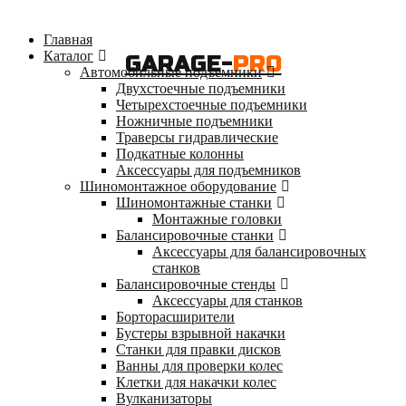
Главная
Каталог
GARAGE-
PRO
Автомобильные подъемники
Двухстоечные подъемники
Четырехстоечные подъемники
Ножничные подъемники
Траверсы гидравлические
Подкатные колонны
Аксессуары для подъемников
Шиномонтажное оборудование
Шиномонтажные станки
Монтажные головки
Балансировочные станки
Аксессуары для балансировочных
станков
Балансировочные стенды
Аксессуары для станков
Борторасширители
Бустеры взрывной накачки
Станки для правки дисков
Ванны для проверки колес
Клетки для накачки колес
Вулканизаторы