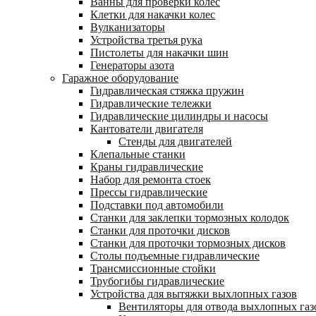
Ванны для проверки колес
Клетки для накачки колес
Вулканизаторы
Устройства третья рука
Пистолеты для накачки шин
Генераторы азота
Гаражное оборудование
Гидравлическая стяжка пружин
Гидравлические тележки
Гидравлические цилиндры и насосы
Кантователи двигателя
Стенды для двигателей
Клепальные станки
Краны гидравлические
Набор для ремонта стоек
Прессы гидравлические
Подставки под автомобили
Станки для заклепки тормозных колодок
Станки для проточки дисков
Станки для проточки тормозных дисков
Столы подъемные гидравлические
Трансмиссионные стойки
Трубогибы гидравлические
Устройства для вытяжки выхлопных газов
Вентиляторы для отвода выхлопных газ