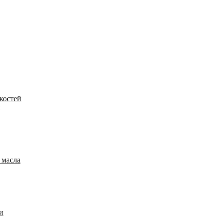
костей
 масла
и