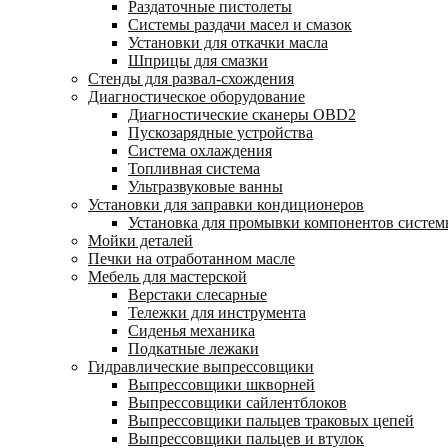
Раздаточные пистолеты
Системы раздачи масел и смазок
Установки для откачки масла
Шприцы для смазки
Стенды для развал-схождения
Диагностическое оборудование
Диагностические сканеры OBD2
Пускозарядные устройства
Система охлаждения
Топливная система
Ультразвуковые ванны
Установки для заправки кондиционеров
Установка для промывки компонентов систе
Мойки деталей
Печки на отработанном масле
Мебель для мастерской
Верстаки слесарные
Тележки для инструмента
Сиденья механика
Подкатные лежаки
Гидравлические выпрессовщики
Выпрессовщики шкворней
Выпрессовщики сайлентблоков
Выпрессовщики пальцев траковых цепей
Выпрессовщики пальцев и втулок