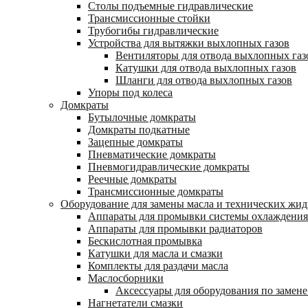
Столы подъемные гидравлические
Трансмиссионные стойки
Трубогибы гидравлические
Устройства для вытяжки выхлопных газов
Вентиляторы для отвода выхлопных газ
Катушки для отвода выхлопных газов
Шланги для отвода выхлопных газов
Упоры под колеса
Домкраты
Бутылочные домкраты
Домкраты подкатные
Зацепные домкраты
Пневматические домкраты
Пневмогидравлические домкраты
Реечные домкраты
Трансмиссионные домкраты
Оборудование для замены масла и технических жид
Аппараты для промывки системы охлаждения
Аппараты для промывки радиаторов
Бескислотная промывка
Катушки для масла и смазки
Комплекты для раздачи масла
Маслосборники
Аксессуары для оборудования по замене
Нагнетатели смазки