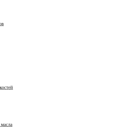
ов
костей
 масла