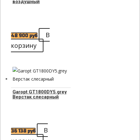
воздушный
В
48 900
руб
корзину
Garopt GT1800DY5.grey
Верстак слесарный
В
36 138
руб