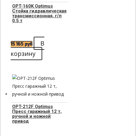
OPT-160K Optimus
Стойка гидравлическая
трансмиссионная, г/п
0.5 т
В
15 165
руб
корзину
OPT-212F Optimus
Пресс гаражный 12 т,
ручной и ножной
привод