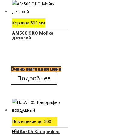
Корзина 500 мм
АМ500 ЭКО Мойка
деталей
Очень выгодная цена
Подробнее
Помещение до 300
м3
HotAir-05 Калорифер