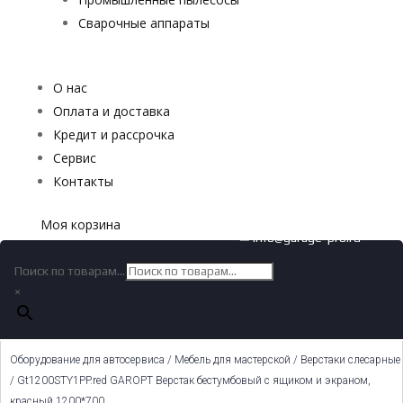
Сварочные аппараты
О нас
Оплата и доставка
Кредит и рассрочка
Сервис
Контакты
Моя корзина
✉ info@garage-pro.ru
Поиск по товарам...
×
Оборудование для автосервиса
/
Мебель для мастерской
/
Верстаки слесарные
/ Gt1200STY1PP.red GAROPT Верстак бестумбовый с ящиком и экраном,
красный 1200*700