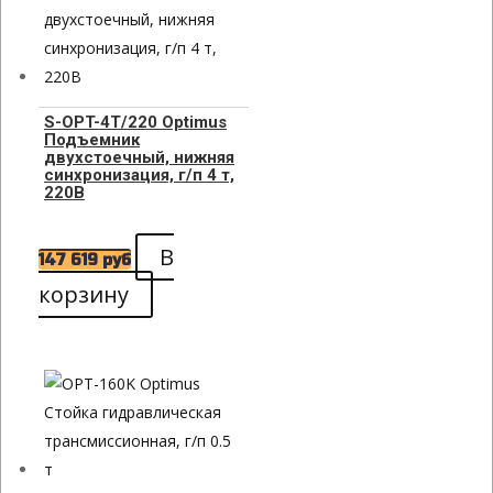
S-OPT-4T/220 Optimus
Подъемник
двухстоечный, нижняя
синхронизация, г/п 4 т,
220В
В
147 619
руб
корзину