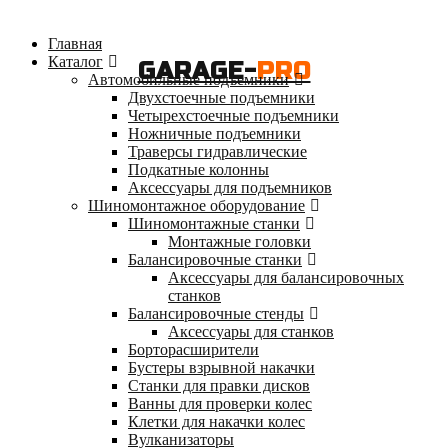
Главная
Каталог
GARAGE-
PRO
Автомобильные подъемники
Двухстоечные подъемники
Четырехстоечные подъемники
Ножничные подъемники
Траверсы гидравлические
Подкатные колонны
Аксессуары для подъемников
Шиномонтажное оборудование
Шиномонтажные станки
Монтажные головки
Балансировочные станки
Аксессуары для балансировочных
станков
Балансировочные стенды
Аксессуары для станков
Борторасширители
Бустеры взрывной накачки
Станки для правки дисков
Ванны для проверки колес
Клетки для накачки колес
Вулканизаторы