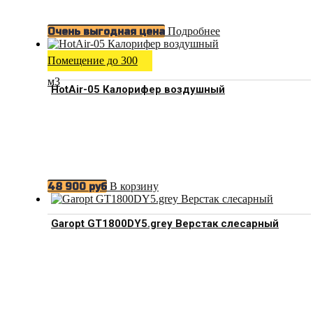
Подробнее
Очень выгодная цена
Помещение до 300
м3
HotAir-05 Калорифер воздушный
В корзину
48 900
руб
Garopt GT1800DY5.grey Верстак слесарный