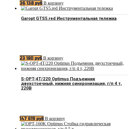
В корзину
36 138
руб
Garopt GTS5.red Инструментальная тележка
В корзину
23 180
руб
S-OPT-4T/220 Optimus Подъемник
двухстоечный, нижняя синхронизация, г/п 4 т,
220В
В корзину
147 619
руб