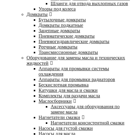
Шланги для отвода выхлопных газов
Упоры под колеса
Домкраты
Бутылочные домкраты
Домкраты подкатные
Зацепные домкраты
Пневматические домкраты
Пневмогидравлические домкраты
Реечные домкраты
Трансмиссионные домкраты
Оборудование для замены масла и технических
жидкостей
Аппараты для промывки системы
охлаждения
Аппараты для промывки радиаторов
Бескислотная промывка
Катушки для масла и смазки
Комплекты для раздачи масла
Маслосборники
Аксессуары для оборудования по
замене масла
Нагнетатели смазки
Нагнетатели консистентной смазки
Насосы для густой смазки
Насосы для масла