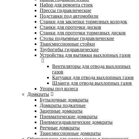
Набор для ремонта стоек
Прессы гидравлические
Подставки под автомобили
Станки для заклепки тормозных колодок
Станки для проточки дисков
Станки для проточки тормозных дисков
Столы подъемные гидравлические
Трансмиссионные стойки
Трубогибы гидравлические
Устройства для вытяжки выхлопных газов
Вентиляторы для отвода выхлопных
газов
Катушки для отвода выхлопных газов
Шланги для отвода выхлопных газов
Упоры под колеса
Домкраты
Бутылочные домкраты
Домкраты подкатные
Зацепные домкраты
Пневматические домкраты
Пневмогидравлические домкраты
Реечные домкраты
Трансмиссионные домкраты
Оборудование для замены масла и технических