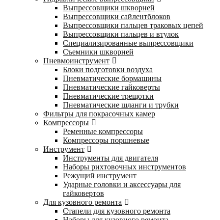
Выпрессовщики шкворней
Выпрессовщики сайлентблоков
Выпрессовщики пальцев траковых цепей
Выпрессовщики пальцев и втулок
Специализированные выпрессовщики
Cъемники шкворней
Пневмоинструмент
Блоки подготовки воздуха
Пневматические бормашины
Пневматические гайковерты
Пневматические трещотки
Пневматические шланги и трубки
Фильтры для покрасочных камер
Компрессоры
Ременные компрессоры
Компрессоры поршневые
Инструмент
Инструменты для двигателя
Наборы рихтовочных инструментов
Режущий инструмент
Ударные головки и аксессуары для
гайковертов
Для кузовного ремонта
Стапели для кузовного ремонта
Наборы для кузовного ремонта