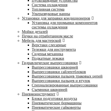
Пускозарядные устройства
Система охлаждения
Топливная система
Ультразвуковые ванны
Установки для заправки кондиционеров
Установка для промывки компонентов
системы охлаждения
Мойки деталей
Печки на отработанном масле
Мебель для мастерской
Верстаки слесарные
Тележки для инструмента
Сиденья механика
Подкатные лежаки
Гидравлические выпрессовщики
Выпрессовщики шкворней
Выпрессовщики сайлентблоков
Выпрессовщики пальцев траковых цепей
Выпрессовщики пальцев и втулок
Специализированные выпрессовщики
Cъемники шкворней
Пневмоинструмент
Блоки подготовки воздуха
Пневматические бормашины
Пневматические гайковерты